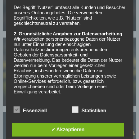
FC BAYERN MÜNCHEN
Der Begriff "Nutzer" umfasst alle Kunden und Besucher
CL-Sieg und dann weg? PSG-Star im Visier von
unseres Onlineangebotes. Die verwendeten
europäischen Topklubs
Begrifflichkeiten, wie z.B. "Nutzer" sind
geschlechtsneutral zu verstehen.
08.05.2026
2. Grundsätzliche Angaben zur Datenverarbeitung
Wir verarbeiten personenbezogene Daten der Nutzer
nur unter Einhaltung der einschlägigen
Datenschutzbestimmungen entsprechend den
Geboten der Datensparsamkeit- und
Datenvermeidung. Das bedeutet die Daten der Nutzer
werden nur beim Vorliegen einer gesetzlichen
Erlaubnis, insbesondere wenn die Daten zur
Erbringung unserer vertraglichen Leistungen sowie
BUNDESLIGA
Online-Services erforderlich, bzw. gesetzlich
Mit nur 30 Jahren: BVB-Abwehrspieler Niklas Süle
vorgeschrieben sind oder beim Vorliegen einer
beendet im Sommer seine Laufbahn
Einwilligung verarbeitet.
07.05.2026
Wir treffen organisatorische, vertragliche und
technische Sicherheitsmaßnahmen entsprechend dem
Essenziell
Statistiken
Stand der Technik, um sicher zu stellen, dass die
Vorschriften der Datenschutzgesetze eingehalten
werden und um damit die durch uns verarbeiteten
Daten gegen zufällige oder vorsätzliche
✓ Akzeptieren
Manipulationen, Verlust, Zerstörung oder gegen den