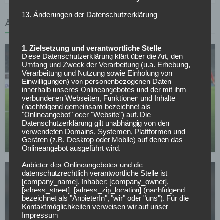
13. Änderungen der Datenschutzerklärung
ÄHNLICHE ARTIKEL
1. Zielsetzung und verantwortliche Stelle
Diese Datenschutzerklärung klärt über die Art, den
Umfang und Zweck der Verarbeitung (u.a. Erhebung,
Verarbeitung und Nutzung sowie Einholung von
Einwilligungen) von personenbezogenen Daten
innerhalb unseres Onlineangebotes und der mit ihm
verbundenen Webseiten, Funktionen und Inhalte
BORUSSIA DORTMUND
(nachfolgend gemeinsam bezeichnet als
"Onlineangebot" oder "Website") auf. Die
Verkündung noch heute: BVB-Transfer kurz vor
Datenschutzerklärung gilt unabhängig von den
Abschluss
verwendeten Domains, Systemen, Plattformen und
Geräten (z.B. Desktop oder Mobile) auf denen das
12.05.2026
Onlineangebot ausgeführt wird.
Anbieter des Onlineangebotes und die
datenschutzrechtlich verantwortliche Stelle ist
[company_name], Inhaber: [company_owner],
[adress_street], [adress_zip_location] (nachfolgend
bezeichnet als "AnbieterIn", "wir" oder "uns"). Für die
Kontaktmöglichkeiten verweisen wir auf unser
Impressum