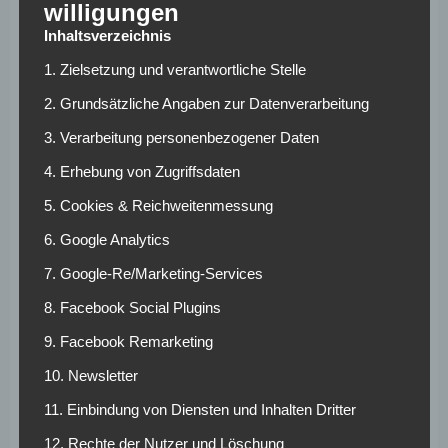
willigungen
Auch deshalb brauchen wir nächste Woche einen Sieg.“
Inhaltsverzeichnis
Beim Rekordmeister habe er jahrelang vorgelebt
bekommen, nach Titeln zu streben. Diese Einstellung habe
1. Zielsetzung und verantwortliche Stelle
er verinnerlicht und mitgenommen.
2. Grundsätzliche Angaben zur Datenverarbeitung
Angesprochen auf die Aussage von Thomas Müller, er
3. Verarbeitung personenbezogener Daten
habe Titelansagen der Konkurrenz in den vergangenen
4. Erhebung von Zugriffsdaten
Monaten vermisst, entgegnet Can selbstbewusst: „Thomas
muss sich da keine Sorgen machen. Von meiner Seite wird
5. Cookies & Reichweitenmessung
er in Zukunft öfter Titelansagen zu hören bekommen.
6. Google Analytics
Wenn wir so nah an Bayern dran sind wie jetzt, dann
brauchen wir uns nicht zu verstecken. Am Ende kommt es
7. Google-Re/Marketing-Services
aber darauf an, was du auf dem Platz ablieferst.“
8. Facebook Social Plugins
Der kommende Dienstag wird zeigen, wer sich im
9. Facebook Remarketing
Meisterduell einen Vorteil verschaffen kann.
10. Newsletter
11. Einbindung von Diensten und Inhalten Dritter
12. Rechte der Nutzer und Löschung