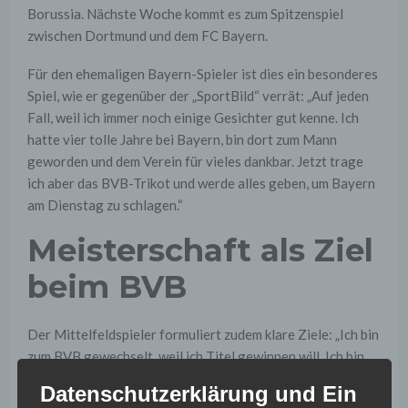
Borussia. Nächste Woche kommt es zum Spitzenspiel
zwischen Dortmund und dem FC Bayern.
Für den ehemaligen Bayern-Spieler ist dies ein besonderes
Spiel, wie er gegenüber der „SportBild“ verrät: „Auf jeden
Fall, weil ich immer noch einige Gesichter gut kenne. Ich
hatte vier tolle Jahre bei Bayern, bin dort zum Mann
geworden und dem Verein für vieles dankbar. Jetzt trage
ich aber das BVB-Trikot und werde alles geben, um Bayern
am Dienstag zu schlagen.“
Meisterschaft als Ziel
beim BVB
Der Mittelfeldspieler formuliert zudem klare Ziele: „Ich bin
zum BVB gewechselt, weil ich Titel gewinnen will. Ich bin
nicht gekommen, um den zweiten Platz hinter Bayern zu
Datenschutzerklärung und Ein
festigen. Unser Ziel beim BVB ist es, vor Bayern zu landen.