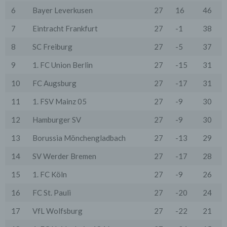
wenn dies für Abrechnungszwecke notwendig ist (z.B.
6
Bayer Leverkusen
27
16
46
an einen Zahlungsdienstleister) oder für andere
Zwecke, wenn diese notwendig sind, um unsere
7
Eintracht Frankfurt
27
-1
38
vertraglichen Verpflichtungen gegenüber den Nutzern
zu erfüllen (z.B. Adressmitteilung an Lieferanten).
8
SC Freiburg
27
-5
37
Bei der Kontaktaufnahme mit uns (per Kontaktformular
9
1. FC Union Berlin
27
-15
31
oder Email) werden die Angaben des Nutzers zwecks
Bearbeitung der Anfrage sowie für den Fall, dass
10
FC Augsburg
27
-17
31
Anschlussfragen entstehen, gespeichert.
Personenbezogene Daten werden gelöscht, sofern sie
ihren Verwendungszweck erfüllt haben und der
11
1. FSV Mainz 05
27
-9
30
Löschung keine Aufbewahrungspflichten
entgegenstehen.
12
Hamburger SV
27
-9
30
4. Erhebung von Zugriffsdaten
13
Borussia Mönchengladbach
27
-13
29
Wir erheben Daten über jeden Zugriff auf den Server,
auf dem sich dieser Dienst befindet (so genannte
14
SV Werder Bremen
27
-17
28
Serverlogfiles). Zu den Zugriffsdaten gehören Name
der abgerufenen Webseite, Datei, Datum und Uhrzeit
15
1. FC Köln
27
-9
26
des Abrufs, übertragene Datenmenge, Meldung über
erfolgreichen Abruf, Browsertyp nebst Version, das
16
FC St. Pauli
27
-20
24
Betriebssystem des Nutzers, Referrer URL (die zuvor
besuchte Seite), IP-Adresse und der anfragende
17
VfL Wolfsburg
27
-22
21
Provider.