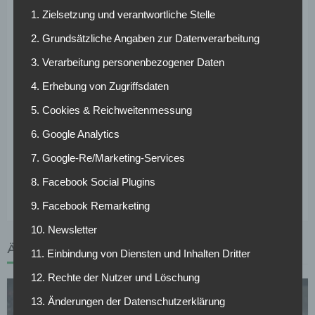
fünf Spieler für die zentrale Mittelfeldposition. Von diesen
1. Zielsetzung und verantwortliche Stelle
Spielern überzeugte in der letzten Zeit keiner, weshalb
Marko Rog in Dortmund durchaus Chancen auf Spielzeit
2. Grundsätzliche Angaben zur Datenverarbeitung
hätte. Rog zeichnet sich durch seine unermüdliche
3. Verarbeitung personenbezogener Daten
Defensivarbeit aus. Zudem gelingt es ihm immer wieder
4. Erhebung von Zugriffsdaten
durch Dribblings die gegnerischen Abwehrreihen zu
durchdringen. Klare Defizite sind aber noch bei seinem
5. Cookies & Reichweitenmessung
Passspiel zu erkennen, da es ihm oft schwer fällt die
6. Google Analytics
richtigen Entscheidungen zu treffen.
7. Google-Re/Marketing-Services
Der Marktwert des 22-Jährigen wird auf zehn Millionen
8. Facebook Social Plugins
Euro taxiert.
9. Facebook Remarketing
10. Newsletter
ÄHNLICHE ARTIKEL
11. Einbindung von Diensten und Inhalten Dritter
12. Rechte der Nutzer und Löschung
13. Änderungen der Datenschutzerklärung