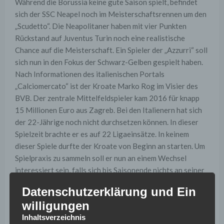
Während die Borussia keine gute Saison spielt, befindet
sich der SSC Neapel noch im Meisterschaftsrennen um den
„Scudetto“. Die Neapolitaner haben mit vier Punkten
Rückstand auf Juventus Turin noch eine realistische
Chance auf die Meisterschaft. Ein Spieler der „Azzurri“ soll
sich nun in den Fokus der Schwarz-Gelben gespielt haben.
Nach Informationen des italienischen Portals
„Calciomercato“ ist der Kroate Marko Rog im Visier des
BVB. Der zentrale Mittelfeldspieler kam 2016 für knapp
15 Millionen Euro aus Zagreb. Bei den Italienern hat sich
der 22-Jährige noch nicht durchsetzen können. In dieser
Spielzeit brachte er es auf 22 Ligaeinsätze. In keinem
dieser Spiele durfte der Kroate von Beginn an starten. Um
Spielpraxis zu sammeln soll er nun an einem Wechsel
interessiert sein, falls sich bis Saisonende nichts an seiner
Situation ändert.
Datenschutzerklärung und Ein
Mit Julian Weigl, Nuri Sahin, Mahmoud Dahoud, Gonzalo
willigungen
Castro und Sebastian Rode besitzt die Borussia bereits
Inhaltsverzeichnis