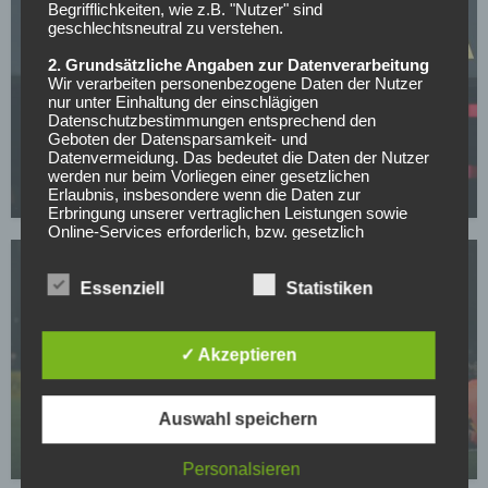
Begrifflichkeiten, wie z.B. "Nutzer" sind
geschlechtsneutral zu verstehen.
2. Grundsätzliche Angaben zur Datenverarbeitung
Wir verarbeiten personenbezogene Daten der Nutzer
nur unter Einhaltung der einschlägigen
BORUSSIA DORTMUND
Datenschutzbestimmungen entsprechend den
Geboten der Datensparsamkeit- und
BVB-Knaller: Erster Sommertransfer soll bereits
Datenvermeidung. Das bedeutet die Daten der Nutzer
feststehen!
werden nur beim Vorliegen einer gesetzlichen
Erlaubnis, insbesondere wenn die Daten zur
05.05.2026
Erbringung unserer vertraglichen Leistungen sowie
Online-Services erforderlich, bzw. gesetzlich
vorgeschrieben sind oder beim Vorliegen einer
Einwilligung verarbeitet.
Essenziell
Statistiken
Wir treffen organisatorische, vertragliche und
technische Sicherheitsmaßnahmen entsprechend dem
Stand der Technik, um sicher zu stellen, dass die
✓ Akzeptieren
Vorschriften der Datenschutzgesetze eingehalten
BORUSSIA DORTMUND
werden und um damit die durch uns verarbeiteten
Daten gegen zufällige oder vorsätzliche
Der nächste Dembele? Real und PSG jagen BVB-
Manipulationen, Verlust, Zerstörung oder gegen den
Auswahl speichern
Wunderkind
Zugriff unberechtigter Personen zu schützen.
05.05.2026
Personalsieren
Sofern im Rahmen dieser Datenschutzerklärung