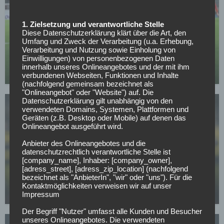
1. Zielsetzung und verantwortliche Stelle
Diese Datenschutzerklärung klärt über die Art, den
BORUSSIA DORTMUND
Umfang und Zweck der Verarbeitung (u.a. Erhebung,
Verkündung noch heute: BVB-Transfer kurz vor
Verarbeitung und Nutzung sowie Einholung von
Einwilligungen) von personenbezogenen Daten
Abschluss
innerhalb unseres Onlineangebotes und der mit ihm
12.05.2026
verbundenen Webseiten, Funktionen und Inhalte
(nachfolgend gemeinsam bezeichnet als
"Onlineangebot" oder "Website") auf. Die
Datenschutzerklärung gilt unabhängig von den
verwendeten Domains, Systemen, Plattformen und
Geräten (z.B. Desktop oder Mobile) auf denen das
Onlineangebot ausgeführt wird.
Anbieter des Onlineangebotes und die
datenschutzrechtlich verantwortliche Stelle ist
BUNDESLIGA
[company_name], Inhaber: [company_owner],
Mit nur 30 Jahren: BVB-Abwehrspieler Niklas Süle
[adress_street], [adress_zip_location] (nachfolgend
bezeichnet als "AnbieterIn", "wir" oder "uns"). Für die
beendet im Sommer seine Laufbahn
Kontaktmöglichkeiten verweisen wir auf unser
Impressum
07.05.2026
Der Begriff "Nutzer" umfasst alle Kunden und Besucher
unseres Onlineangebotes. Die verwendeten