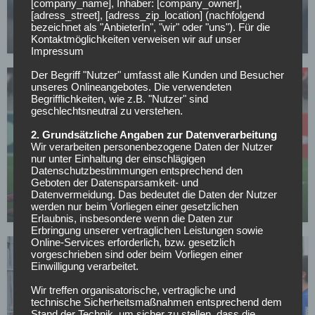
[company_name], Inhaber: [company_owner],
Courtois begrüßt Van Bommel als neuen Belgien-
[adress_street], [adress_zip_location] (nachfolgend
Coach
bezeichnet als "AnbieterIn", "wir" oder "uns"). Für die
Kontaktmöglichkeiten verweisen wir auf unser
27.07.2026
Impressum
Der Begriff "Nutzer" umfasst alle Kunden und Besucher
unseres Onlineangebotes. Die verwendeten
Begrifflichkeiten, wie z.B. "Nutzer" sind
geschlechtsneutral zu verstehen.
2. Grundsätzliche Angaben zur Datenverarbeitung
BUNDESLIGA
Wir verarbeiten personenbezogene Daten der Nutzer
Champions-League-Quali: Dinamo Zagreb rettet
nur unter Einhaltung der einschlägigen
Datenschutzbestimmungen entsprechend den
Remis, Crvena Zvezda und Sturm Graz mit Gala-
Geboten der Datensparsamkeit- und
Auftritten
Datenvermeidung. Das bedeutet die Daten der Nutzer
werden nur beim Vorliegen einer gesetzlichen
23.07.2026
Erlaubnis, insbesondere wenn die Daten zur
Erbringung unserer vertraglichen Leistungen sowie
Online-Services erforderlich, bzw. gesetzlich
vorgeschrieben sind oder beim Vorliegen einer
Einwilligung verarbeitet.
Wir treffen organisatorische, vertragliche und
technische Sicherheitsmaßnahmen entsprechend dem
Stand der Technik, um sicher zu stellen, dass die