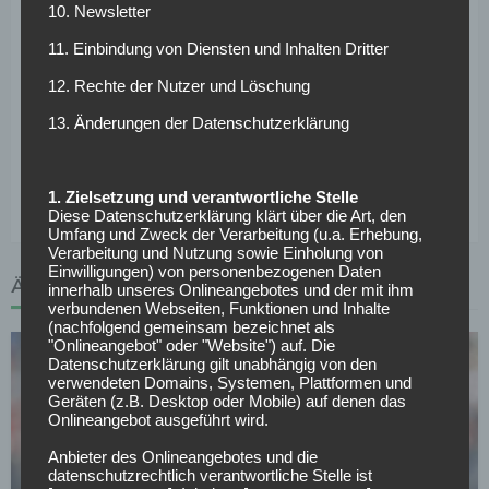
Sommer die Verträge von Nachwuchstorwart Silas
10. Newsletter
Ostrzinski und Marcel Lotka aus. Die Nummer zwei
11. Einbindung von Diensten und Inhalten Dritter
Alexander Meyer ist ebenfalls nur noch bis 2026
12. Rechte der Nutzer und Löschung
gebunden. Ramaj kommt somit als Herausforderer und
Verstärkung für die Zukunft.
13. Änderungen der Datenschutzerklärung
Weitere News und Transfergerüchte rund um den
deutschen Fußball findest du hier >>
1. Zielsetzung und verantwortliche Stelle
Diese Datenschutzerklärung klärt über die Art, den
Umfang und Zweck der Verarbeitung (u.a. Erhebung,
Verarbeitung und Nutzung sowie Einholung von
Einwilligungen) von personenbezogenen Daten
ÄHNLICHE ARTIKEL
innerhalb unseres Onlineangebotes und der mit ihm
verbundenen Webseiten, Funktionen und Inhalte
(nachfolgend gemeinsam bezeichnet als
"Onlineangebot" oder "Website") auf. Die
Datenschutzerklärung gilt unabhängig von den
verwendeten Domains, Systemen, Plattformen und
Geräten (z.B. Desktop oder Mobile) auf denen das
Onlineangebot ausgeführt wird.
Anbieter des Onlineangebotes und die
BUNDESLIGA
datenschutzrechtlich verantwortliche Stelle ist