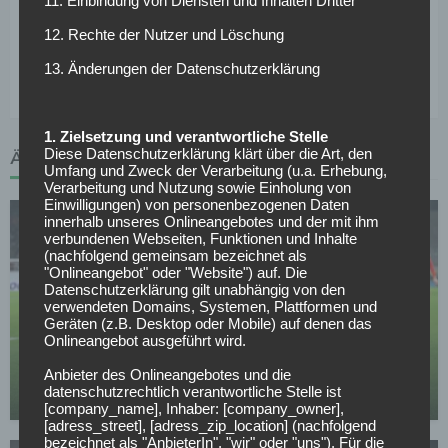
11. Einbindung von Diensten und Inhalten Dritter
Coach über seinen Dortmunder Abschied wählt: „Es ist
12. Rechte der Nutzer und Löschung
nicht wichtig, was die Menschen von dir halten wenn du
kommst, es ist wichtiger was sie denken wenn du gehst.“
13. Änderungen der Datenschutzerklärung
1. Zielsetzung und verantwortliche Stelle
Diese Datenschutzerklärung klärt über die Art, den
ÄHNLICHE ARTIKEL
Umfang und Zweck der Verarbeitung (u.a. Erhebung,
Verarbeitung und Nutzung sowie Einholung von
Einwilligungen) von personenbezogenen Daten
innerhalb unseres Onlineangebotes und der mit ihm
verbundenen Webseiten, Funktionen und Inhalte
(nachfolgend gemeinsam bezeichnet als
"Onlineangebot" oder "Website") auf. Die
Datenschutzerklärung gilt unabhängig von den
verwendeten Domains, Systemen, Plattformen und
Geräten (z.B. Desktop oder Mobile) auf denen das
BORUSSIA DORTMUND
Onlineangebot ausgeführt wird.
Verkündung noch heute: BVB-Transfer kurz vor
Abschluss
Anbieter des Onlineangebotes und die
datenschutzrechtlich verantwortliche Stelle ist
12.05.2026
[company_name], Inhaber: [company_owner],
[adress_street], [adress_zip_location] (nachfolgend
bezeichnet als "AnbieterIn", "wir" oder "uns"). Für die