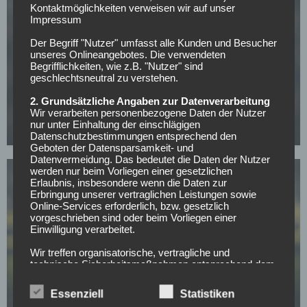
Kontaktmöglichkeiten verweisen wir auf unser
Impressum
Der Begriff "Nutzer" umfasst alle Kunden und Besucher
unseres Onlineangebotes. Die verwendeten
Begrifflichkeiten, wie z.B. "Nutzer" sind
geschlechtsneutral zu verstehen.
FC BAYERN MÜNCHEN
CL-Sieg und dann weg? PSG-Star im Visier von
2. Grundsätzliche Angaben zur Datenverarbeitung
europäischen Topklubs
Wir verarbeiten personenbezogene Daten der Nutzer
nur unter Einhaltung der einschlägigen
08.05.2026
Datenschutzbestimmungen entsprechend den
Geboten der Datensparsamkeit- und
Datenvermeidung. Das bedeutet die Daten der Nutzer
werden nur beim Vorliegen einer gesetzlichen
Erlaubnis, insbesondere wenn die Daten zur
Erbringung unserer vertraglichen Leistungen sowie
Online-Services erforderlich, bzw. gesetzlich
vorgeschrieben sind oder beim Vorliegen einer
Einwilligung verarbeitet.
BUNDESLIGA
Wir treffen organisatorische, vertragliche und
Mit nur 30 Jahren: BVB-Abwehrspieler Niklas Süle
technische Sicherheitsmaßnahmen entsprechend dem
beendet im Sommer seine Laufbahn
Stand der Technik, um sicher zu stellen, dass die
Vorschriften der Datenschutzgesetze eingehalten
Essenziell
Statistiken
07.05.2026
werden und um damit die durch uns verarbeiteten