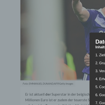
Dat
Inhal
1. Zie
2. Gr
3. Ve
4. Erh
Foto: EMMANUEL DUNAND/AFP/Getty Images
5. Co
Er ist aktuell
der
Superstar in der belgischen Jupil
6. Goo
Millionen Euro ist er zudem der teuerste Spieler in 
7. Go