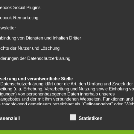
r United und der AS Monaco würden ihn gerne verpflichten.
ebook Social Plugins
liga in die Reihe der Interessenten. Sowohl Borussia
 Informationen von „
Het Laatste Nieuws
“ Interesse an
cebook Remarketing
wsletter
Ablöse?
nbindung von Diensten und Inhalten Dritter
echte der Nutzer und Löschung
 und konnte in der Partie gegen den FC Bayern München auf
nderungen der Datenschutzerklärung
endoncker um eine Wechselfreigabe gebeten haben, doch
Euro aus. Kein Verein war bereit, das zu zahlen. Jetzt sehen
beim belgischen Meister einen laufenden Vertrag bis ins
elsetzung und verantwortliche Stelle
gsgesprächen mit seinem Club befinden, in denen es aber
Datenschutzerklärung klärt über die Art, den Umfang und Zweck der
 aber auch mithalten.
eitung (u.a. Erhebung, Verarbeitung und Nutzung sowie Einholung v
lligungen) von personenbezogenen Daten innerhalb unseres
eangebotes und der mit ihm verbundenen Webseiten, Funktionen und
e (nachfolgend gemeinsam bezeichnet als "Onlineangebot" oder "Web
Die Datenschutzerklärung gilt unabhängig von den verwendeten Doma
men, Plattformen und Geräten (z.B. Desktop oder Mobile) auf denen
ssenziell
Statistiken
angebot ausgeführt wird.
er des Onlineangebotes und die datenschutzrechtlich verantwortliche