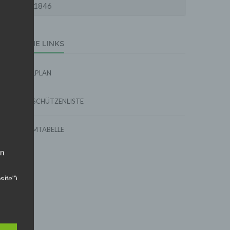
1846
EXTERNE LINKS
SPIELPLAN
TORSCHÜTZENLISTE
FORMTABELLE
on
site")
ins,
 das
 Stelle