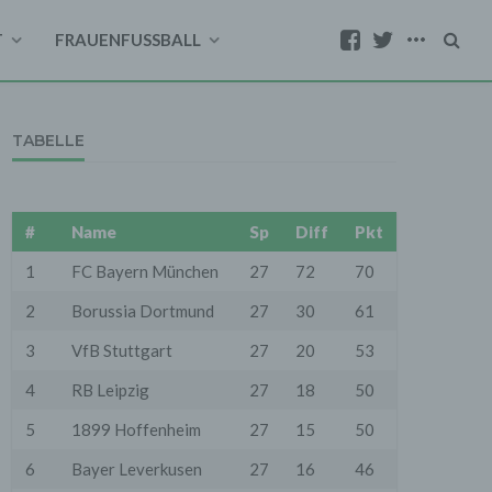
T
FRAUENFUSSBALL
TABELLE
#
Name
Sp
Diff
Pkt
1
FC Bayern München
27
72
70
2
Borussia Dortmund
27
30
61
3
VfB Stuttgart
27
20
53
4
RB Leipzig
27
18
50
5
1899 Hoffenheim
27
15
50
6
Bayer Leverkusen
27
16
46