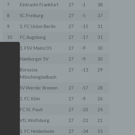
7
Eintracht Frankfurt
27
-1
38
8
SC Freiburg
27
-5
37
9
1. FC Union Berlin
27
-15
31
10
FC Augsburg
27
-17
31
11
1. FSV Mainz 05
27
-9
30
12
Hamburger SV
27
-9
30
13
Borussia
27
-13
29
Mönchengladbach
14
SV Werder Bremen
27
-17
28
15
1. FC Köln
27
-9
26
16
FC St. Pauli
27
-20
24
17
VfL Wolfsburg
27
-22
21
18
1. FC Heidenheim
27
-34
15