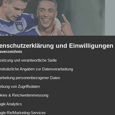
enschutzerklärung und Einwilligungen
tsverzeichnis
lsetzung und verantwortliche Stelle
undsätzliche Angaben zur Datenverarbeitung
rarbeitung personenbezogener Daten
ebung von Zugriffsdaten
okies & Reichweitenmessung
er Pro League. Mit einem geschätzten Marktwert von 15
gle Analytics
Belgien. Zahlreiche Vereine, darunter auch international
ogle-Re/Marketing-Services