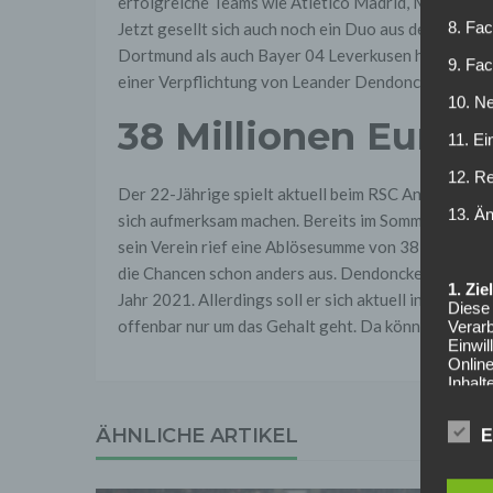
erfolgreiche Teams wie Atletico Madrid, Mancheste
8. Fac
Jetzt gesellt sich auch noch ein Duo aus der Bundes
Dortmund als auch Bayer 04 Leverkusen haben nach
9. Fa
einer Verpflichtung von Leander Dendoncker.
10. Ne
38 Millionen Euro 
11. Ei
12. R
Der 22-Jährige spielt aktuell beim RSC Anderlecht
13. Ä
sich aufmerksam machen. Bereits im Sommer soll D
sein Verein rief eine Ablösesumme von 38 Millionen 
die Chancen schon anders aus. Dendoncker hat zwar 
1. Zi
Jahr 2021. Allerdings soll er sich aktuell in Vertra
Diese 
offenbar nur um das Gehalt geht. Da könnte der BVB
Verarb
Einwi
Onlin
Inhalt
auf. 
Syste
ÄHNLICHE ARTIKEL
E
Online
Anbiet