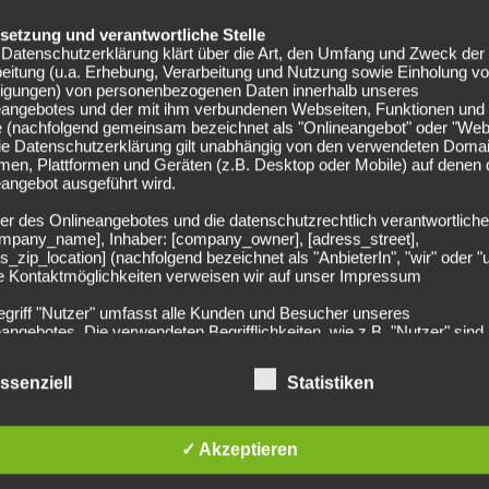
bedarf. Am Anfang der Saison standen wir genauso hoch,
eldspieler.
elsetzung und verantwortliche Stelle
Datenschutzerklärung klärt über die Art, den Umfang und Zweck der
er – Bayern kommen
eitung (u.a. Erhebung, Verarbeitung und Nutzung sowie Einholung v
lligungen) von personenbezogenen Daten innerhalb unseres
eangebotes und der mit ihm verbundenen Webseiten, Funktionen und
e (nachfolgend gemeinsam bezeichnet als "Onlineangebot" oder "Web
Die Datenschutzerklärung gilt unabhängig von den verwendeten Doma
men, Plattformen und Geräten (z.B. Desktop oder Mobile) auf denen
seitig helfen aus der Lethargie herauszukommen, die
angebot ausgeführt wird.
etzt hat. Allerdings, gibt Sahin zu, würden Siege guttun. Mit
er des Onlineangebotes und die datenschutzrechtlich verantwortliche
n abhandengekommen sei, wieder zurück. „Bayern kommt
company_name], Inhaber: [company_owner], [adress_street],
s_zip_location] (nachfolgend bezeichnet als "AnbieterIn", "wir" oder "
el geradebiegen. Wenn wir gewinnen, sind wir wieder
ie Kontaktmöglichkeiten verweisen wir auf unser Impressum
opspiel gegen den deutschen Rekordmeister.
egriff "Nutzer" umfasst alle Kunden und Besucher unseres
angebotes. Die verwendeten Begrifflichkeiten, wie z.B. "Nutzer" sind
n. Etwas Anderes zu behaupten, wäre lächerlich“, erklärt
echtsneutral zu verstehen.
r uns mit den Bayern – gerade zuhause – offene Spiele
ssenziell
Statistiken
n Ende für uns.“ In der Tat verlor der BVB seit der Saison
undsätzliche Angaben zur Datenverarbeitung
rarbeiten personenbezogene Daten der Nutzer nur unter Einhaltung 
igen Trainer Jürgen Klopp Meister wurde, nur zwei
hlägigen Datenschutzbestimmungen entsprechend den Geboten der
sparsamkeit- und Datenvermeidung. Das bedeutet die Daten der Nut
✓ Akzeptieren
 nur beim Vorliegen einer gesetzlichen Erlaubnis, insbesondere wen
zur Erbringung unserer vertraglichen Leistungen sowie Online-Servi
, hat auf die Fresse bekommen oder das Spiel gewonnen“,