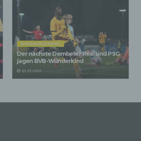
ermitteln die Daten der Nutzer an Dritte nur, wenn dies für
nungszwecke notwendig ist (z.B. an einen Zahlungsdienstleister) ode
e Zwecke, wenn diese notwendig sind, um unsere vertraglichen
ichtungen gegenüber den Nutzern zu erfüllen (z.B. Adressmitteilung a
anten).
r Kontaktaufnahme mit uns (per Kontaktformular oder Email) werden 
en des Nutzers zwecks Bearbeitung der Anfrage sowie für den Fall, 
ussfragen entstehen, gespeichert.
BORUSSIA DORTMUND
nenbezogene Daten werden gelöscht, sofern sie ihren Verwendung
Der nächste Dembele? Real und PSG
t haben und der Löschung keine Aufbewahrungspflichten entgegenste
jagen BVB-Wunderkind
hebung von Zugriffsdaten
heben Daten über jeden Zugriff auf den Server, auf dem sich dieser D
05.05.2026
et (so genannte Serverlogfiles). Zu den Zugriffsdaten gehören Name 
ufenen Webseite, Datei, Datum und Uhrzeit des Abrufs, übertragene
menge, Meldung über erfolgreichen Abruf, Browsertyp nebst Version,
bssystem des Nutzers, Referrer URL (die zuvor besuchte Seite), IP-
se und der anfragende Provider.
erwenden die Protokolldaten ohne Zuordnung zur Person des Nutzers
ger Profilerstellung entsprechend den gesetzlichen Bestimmungen nu
tische Auswertungen zum Zweck des Betriebs, der Sicherheit und der
erung unseres Onlineangebotes. Wir behalten uns jedoch vor, die
olldaten nachträglich zu überprüfen, wenn aufgrund konkreter
spunkte der berechtigte Verdacht einer rechtswidrigen Nutzung beste