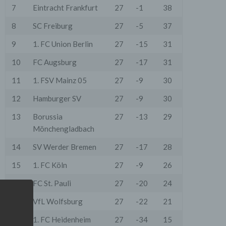
7
Eintracht Frankfurt
27
-1
38
8
SC Freiburg
27
-5
37
9
1. FC Union Berlin
27
-15
31
10
FC Augsburg
27
-17
31
11
1. FSV Mainz 05
27
-9
30
12
Hamburger SV
27
-9
30
13
Borussia
27
-13
29
Mönchengladbach
14
SV Werder Bremen
27
-17
28
15
1. FC Köln
27
-9
26
16
FC St. Pauli
27
-20
24
17
VfL Wolfsburg
27
-22
21
18
1. FC Heidenheim
27
-34
15