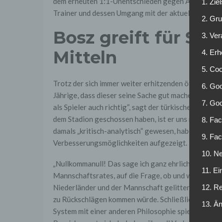
dem erneuten 1:1-Unentschieden gegen APOEL Nikos
1. Zie
Trainer und dessen Umgang mit der aktuellen Situati
2. Gr
Bosz greift für Sah
3. Ve
Mitteln
4. Erh
5. Co
Trotz der sich immer weiter erhitzenden öffentlic
6. Goo
Jährige, dass dieser seine Sache gut mache. „Er macht
7. Go
als Spieler auch richtig“, sagt der türkische Nationa
dem Stadion geschossen haben, ist er uns nicht freu
8. Fac
damals „kritisch-analytisch“ gewesen, habe viele S
9. Fa
Verbesserungsmöglichkeiten aufgezeigt. Das sei auch
10. Ne
„Nullkommanull! Das sage ich ganz ehrlich“, antwor
11. Ei
Mannschaftsrates, auf die Frage, ob und wenn ja, i
Niederländer und der Mannschaft gelitten habe. All
12. R
zu Rückschlägen kommen würde. Schließlich ließ Th
13. Ä
System mit einer anderen Philosophie spielen. „Wir 