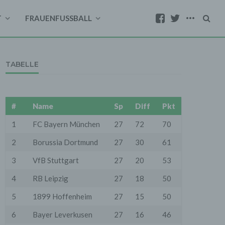
T
FRAUENFUSSBALL
TABELLE
#
Name
Sp
Diff
Pkt
1
FC Bayern München
27
72
70
2
Borussia Dortmund
27
30
61
3
VfB Stuttgart
27
20
53
4
RB Leipzig
27
18
50
5
1899 Hoffenheim
27
15
50
6
Bayer Leverkusen
27
16
46