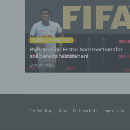
Wir üb
Abrech
ander
Verpfl
Liefer
Bei de
Angab
Anschl
BORUSSIA DORTMUND
Perso
BVB-Knaller: Erster Sommertransfer
erfüll
soll bereits feststehen!
4. Er
Wir er
05.05.2026
befind
abger
Daten
Betrie
Adres
Wir v
sonsti
statis
Der Spieltag
Jobs
Datenschutz
Impressum
Optimi
Protok
Anhalt