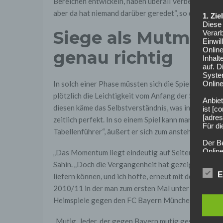
Bereichen entwickeln, haben überall Verbesserungs
aber da hat niemand darüber geredet“, so der Mittelf
1. Zi
Diese 
Siege als Mutmach
Verarb
Einwi
Onlin
genau richtig
Inhalt
auf. 
Syste
In solch einer Phase müssten sich die Spieler gegen
Online
plötzlich die Leichtigkeit vom Anfang der Saison ers
Anbiet
diesen käme das Selbstverständnis, was inzwische
ist [
[adres
zeitlich perfekt. In so einem Spiel kann man sehr vi
Für d
Tabellenführer“, äußert er sich zum anstehenden T
Der B
Online
„Das Momentum liegt eindeutig auf Seiten der Bayer
geschl
Sahin. „Doch die Vergangenheit hat gezeigt, dass wi
E
liefern können, und ich hoffe, erneut mit dem bessere
2. Gr
Wir ve
2010/11 in der man zum ersten Mal unter dem damal
einsc
Heimspiele gegen den FC Bayern München.
Daten
werden
Daten 
„Mutig. Jeder, der gegen Bayern mutig gespielt hat