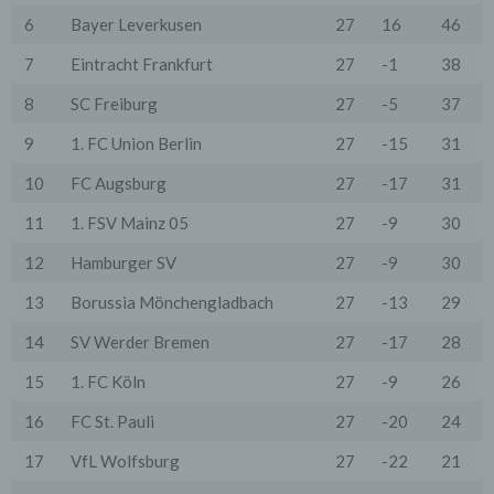
auf dem sich dieser Dienst befindet (so genannte
6
Bayer Leverkusen
27
16
46
Serverlogfiles). Zu den Zugriffsdaten gehören Name
der abgerufenen Webseite, Datei, Datum und Uhrzeit
7
Eintracht Frankfurt
27
-1
38
des Abrufs, übertragene Datenmenge, Meldung über
erfolgreichen Abruf, Browsertyp nebst Version, das
8
SC Freiburg
27
-5
37
Betriebssystem des Nutzers, Referrer URL (die zuvor
besuchte Seite), IP-Adresse und der anfragende
Provider.
9
1. FC Union Berlin
27
-15
31
Wir verwenden die Protokolldaten ohne Zuordnung zur
10
FC Augsburg
27
-17
31
Person des Nutzers oder sonstiger Profilerstellung
entsprechend den gesetzlichen Bestimmungen nur für
11
1. FSV Mainz 05
27
-9
30
statistische Auswertungen zum Zweck des Betriebs,
der Sicherheit und der Optimierung unseres
12
Hamburger SV
27
-9
30
Onlineangebotes. Wir behalten uns jedoch vor, die
Protokolldaten nachträglich zu überprüfen, wenn
13
Borussia Mönchengladbach
27
-13
29
aufgrund konkreter Anhaltspunkte der berechtigte
Verdacht einer rechtswidrigen Nutzung besteht.
14
SV Werder Bremen
27
-17
28
5. Cookies & Reichweitenmessung
15
1. FC Köln
27
-9
26
Cookies sind Informationen, die von unserem
Webserver oder Webservern Dritter an die Web-
16
FC St. Pauli
27
-20
24
Browser der Nutzer übertragen und dort für einen
späteren Abruf gespeichert werden. Über den Einsatz
17
VfL Wolfsburg
27
-22
21
von Cookies im Rahmen pseudonymer
Reichweitenmessung werden die Nutzer im Rahmen