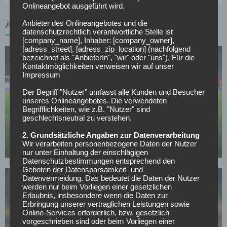
Onlineangebot ausgeführt wird.
Anbieter des Onlineangebotes und die
ÄHNLICHE ARTIKEL
datenschutzrechtlich verantwortliche Stelle ist
[company_name], Inhaber: [company_owner],
[adress_street], [adress_zip_location] (nachfolgend
bezeichnet als "AnbieterIn", "wir" oder "uns"). Für die
Kontaktmöglichkeiten verweisen wir auf unser
Impressum
Der Begriff "Nutzer" umfasst alle Kunden und Besucher
unseres Onlineangebotes. Die verwendeten
BORUSSIA DORTMUND
Begrifflichkeiten, wie z.B. "Nutzer" sind
geschlechtsneutral zu verstehen.
Verkündung noch heute: BVB-Transfer kurz vor
Abschluss
2. Grundsätzliche Angaben zur Datenverarbeitung
Wir verarbeiten personenbezogene Daten der Nutzer
12.05.2026
nur unter Einhaltung der einschlägigen
Datenschutzbestimmungen entsprechend den
Geboten der Datensparsamkeit- und
Datenvermeidung. Das bedeutet die Daten der Nutzer
werden nur beim Vorliegen einer gesetzlichen
Erlaubnis, insbesondere wenn die Daten zur
Erbringung unserer vertraglichen Leistungen sowie
Online-Services erforderlich, bzw. gesetzlich
vorgeschrieben sind oder beim Vorliegen einer