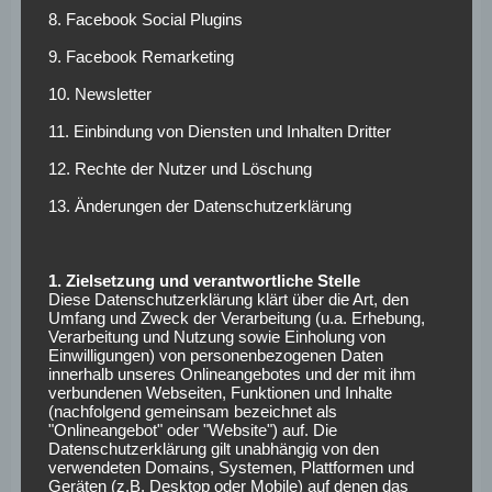
vereinslos und plant eine baldige Rückkehr ins Profi-
8. Facebook Social Plugins
Geschäft.
9. Facebook Remarketing
Doch wie konkret ein Vertragsabschluss werden dürfte, ist
10. Newsletter
zweifelhaft. Von den Gehaltsvorstellungen dürfte „The
11. Einbindung von Diensten und Inhalten Dritter
Special One“ nochmal eine höhere Kategorie als Lucien
Favre darstellen. Zudem lässt sich zumindest daran
12. Rechte der Nutzer und Löschung
zweifeln, ob der ehemalige Champions League-Sieger in
13. Änderungen der Datenschutzerklärung
das System Borussia Dortmund passt.
Denn rein Image-technisch gehen die Arten doch schon
1. Zielsetzung und verantwortliche Stelle
auseinander. Das exzentrische Taktik-Genie mit Hang zur
Diese Datenschutzerklärung klärt über die Art, den
Selbstdarstellung und der bodenständige Bundesliga-Klub
Umfang und Zweck der Verarbeitung (u.a. Erhebung,
Verarbeitung und Nutzung sowie Einholung von
passen so nicht ganz zusammen. Zudem entwickelte
Einwilligungen) von personenbezogenen Daten
Mourinho seinen Fußball zuletzt immer mehr hin zu einem
innerhalb unseres Onlineangebotes und der mit ihm
verbundenen Webseiten, Funktionen und Inhalte
defensiv-orientierten Fußball. Zwar konnte er damit auch
(nachfolgend gemeinsam bezeichnet als
Erfolge erzielen, doch zum aktuellen Kader des BVB würde
"Onlineangebot" oder "Website") auf. Die
diese „Park The Bus“- Haltung kaum bis gar nicht passen.
Datenschutzerklärung gilt unabhängig von den
verwendeten Domains, Systemen, Plattformen und
Geräten (z.B. Desktop oder Mobile) auf denen das