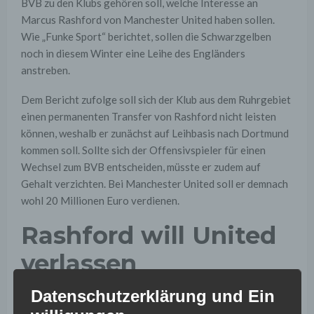
BVB zu den Klubs gehören soll, welche Interesse an
Marcus Rashford von Manchester United haben sollen.
Wie „Funke Sport“ berichtet, sollen die Schwarzgelben
noch in diesem Winter eine Leihe des Engländers
anstreben.
Dem Bericht zufolge soll sich der Klub aus dem Ruhrgebiet
einen permanenten Transfer von Rashford nicht leisten
können, weshalb er zunächst auf Leihbasis nach Dortmund
kommen soll. Sollte sich der Offensivspieler für einen
Wechsel zum BVB entscheiden, müsste er zudem auf
Gehalt verzichten. Bei Manchester United soll er demnach
wohl 20 Millionen Euro verdienen.
Rashford will United
verlassen
Datenschutzerklärung und Ein
Bei Manchester United hat Marcus Rashford wohl keine