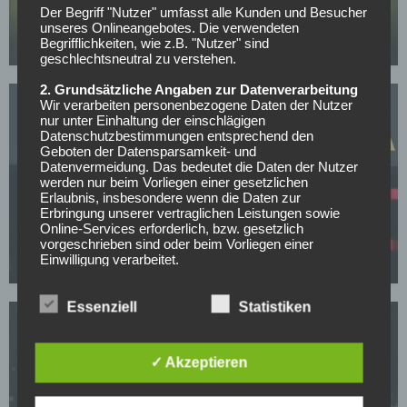
Mit nur 30 Jahren: BVB-Abwehrspieler Niklas Süle
Der Begriff "Nutzer" umfasst alle Kunden und Besucher
beendet im Sommer seine Laufbahn
unseres Onlineangebotes. Die verwendeten
Begrifflichkeiten, wie z.B. "Nutzer" sind
07.05.2026
geschlechtsneutral zu verstehen.
2. Grundsätzliche Angaben zur Datenverarbeitung
Wir verarbeiten personenbezogene Daten der Nutzer
nur unter Einhaltung der einschlägigen
Datenschutzbestimmungen entsprechend den
Geboten der Datensparsamkeit- und
Datenvermeidung. Das bedeutet die Daten der Nutzer
werden nur beim Vorliegen einer gesetzlichen
BORUSSIA DORTMUND
Erlaubnis, insbesondere wenn die Daten zur
Erbringung unserer vertraglichen Leistungen sowie
BVB-Knaller: Erster Sommertransfer soll bereits
Online-Services erforderlich, bzw. gesetzlich
feststehen!
vorgeschrieben sind oder beim Vorliegen einer
Einwilligung verarbeitet.
05.05.2026
Wir treffen organisatorische, vertragliche und
technische Sicherheitsmaßnahmen entsprechend dem
Essenziell
Statistiken
Stand der Technik, um sicher zu stellen, dass die
Vorschriften der Datenschutzgesetze eingehalten
werden und um damit die durch uns verarbeiteten
✓ Akzeptieren
Daten gegen zufällige oder vorsätzliche
Manipulationen, Verlust, Zerstörung oder gegen den
Zugriff unberechtigter Personen zu schützen.