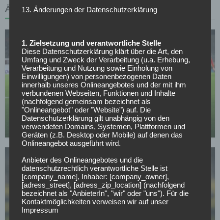
ÄHNLICHE ARTIKEL
13. Änderungen der Datenschutzerklärung
1. Zielsetzung und verantwortliche Stelle
Diese Datenschutzerklärung klärt über die Art, den
Umfang und Zweck der Verarbeitung (u.a. Erhebung,
Verarbeitung und Nutzung sowie Einholung von
Einwilligungen) von personenbezogenen Daten
innerhalb unseres Onlineangebotes und der mit ihm
BORUSSIA DORTMUND
verbundenen Webseiten, Funktionen und Inhalte
(nachfolgend gemeinsam bezeichnet als
Verkündung noch heute: BVB-Transfer kurz vor
"Onlineangebot" oder "Website") auf. Die
Abschluss
Datenschutzerklärung gilt unabhängig von den
verwendeten Domains, Systemen, Plattformen und
12.05.2026
Geräten (z.B. Desktop oder Mobile) auf denen das
Onlineangebot ausgeführt wird.
Anbieter des Onlineangebotes und die
datenschutzrechtlich verantwortliche Stelle ist
[company_name], Inhaber: [company_owner],
[adress_street], [adress_zip_location] (nachfolgend
bezeichnet als "AnbieterIn", "wir" oder "uns"). Für die
Kontaktmöglichkeiten verweisen wir auf unser
BUNDESLIGA
Impressum