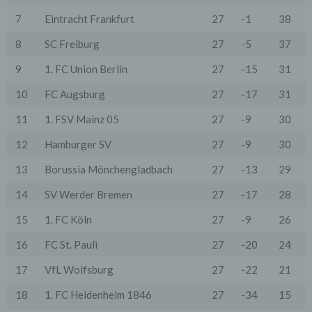
wenn dies für Abrechnungszwecke notwendig ist (z.B.
an einen Zahlungsdienstleister) oder für andere
7
Eintracht Frankfurt
27
-1
38
Zwecke, wenn diese notwendig sind, um unsere
vertraglichen Verpflichtungen gegenüber den Nutzern
8
SC Freiburg
27
-5
37
zu erfüllen (z.B. Adressmitteilung an Lieferanten).
9
1. FC Union Berlin
27
-15
31
Bei der Kontaktaufnahme mit uns (per Kontaktformular
oder Email) werden die Angaben des Nutzers zwecks
10
FC Augsburg
27
-17
31
Bearbeitung der Anfrage sowie für den Fall, dass
Anschlussfragen entstehen, gespeichert.
11
1. FSV Mainz 05
27
-9
30
Personenbezogene Daten werden gelöscht, sofern sie
ihren Verwendungszweck erfüllt haben und der
Löschung keine Aufbewahrungspflichten
12
Hamburger SV
27
-9
30
entgegenstehen.
13
Borussia Mönchengladbach
27
-13
29
4. Erhebung von Zugriffsdaten
Wir erheben Daten über jeden Zugriff auf den Server,
14
SV Werder Bremen
27
-17
28
auf dem sich dieser Dienst befindet (so genannte
Serverlogfiles). Zu den Zugriffsdaten gehören Name
15
1. FC Köln
27
-9
26
der abgerufenen Webseite, Datei, Datum und Uhrzeit
des Abrufs, übertragene Datenmenge, Meldung über
16
FC St. Pauli
27
-20
24
erfolgreichen Abruf, Browsertyp nebst Version, das
Betriebssystem des Nutzers, Referrer URL (die zuvor
17
VfL Wolfsburg
27
-22
21
besuchte Seite), IP-Adresse und der anfragende
Provider.
18
1. FC Heidenheim 1846
27
-34
15
Wir verwenden die Protokolldaten ohne Zuordnung zur