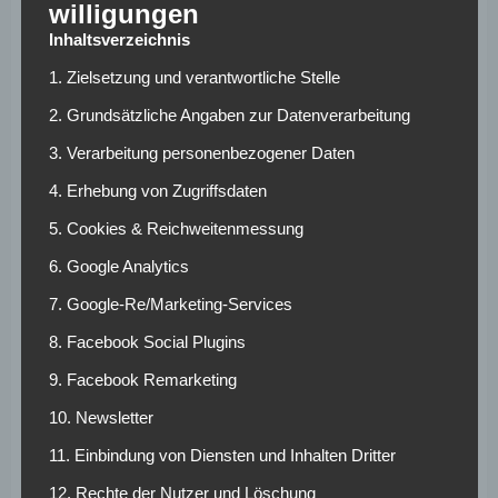
willigungen
eine Ablösesumme geeinigt haben sollen. Diese soll,
sofern alle Bonuszahlungen erreicht werden, bei 65
Inhaltsverzeichnis
Millionen Euro liegen. Laut dem Transfer-Experten
1. Zielsetzung und verantwortliche Stelle
Fabrizio Romano soll der Medizincheck des Flügelspielers
2. Grundsätzliche Angaben zur Datenverarbeitung
noch heute Nacht stattfinden. Im Anschluss daran wird er
dann den Vertrag unterzeichnen.
3. Verarbeitung personenbezogener Daten
4. Erhebung von Zugriffsdaten
Im September 2020 wechselte Gittens aus der Jugend von
Manchester City in die Jugend des BVB. Im Sommer 2022
5. Cookies & Reichweitenmessung
wurde er dann zu den Profis befördert. Seitdem absolvierte
6. Google Analytics
der Flügelspieler 107 Spiele für die Schwarzgelben. In
diesen erzielte er 17 Tore und bereitete 14 weitere Treffer
7. Google-Re/Marketing-Services
vor. Nun wird er wohl für den FC Chelsea auf Torejagd
8. Facebook Social Plugins
gehen.
9. Facebook Remarketing
10. Newsletter
Weitere News und Transfergerüchte rund um den
deutschen Fußball findest du hier >>
11. Einbindung von Diensten und Inhalten Dritter
12. Rechte der Nutzer und Löschung