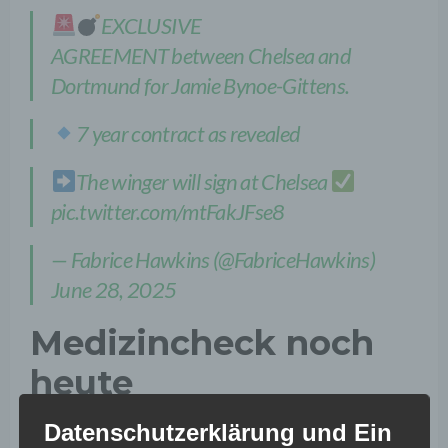
EXCLUSIVE
AGREEMENT between Chelsea and
Dortmund for Jamie Bynoe-Gittens.
7 year contract as revealed
The winger will sign at Chelsea
pic.twitter.com/mtFakJFse8
— Fabrice Hawkins (@FabriceHawkins)
June 28, 2025
Medizincheck noch
heute
Datenschutzerklärung und Ein
Zuletzt berichtete die „Bild“, dass sich die beiden Klubs auf