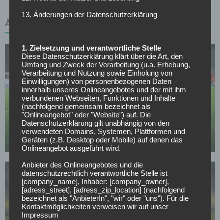
13. Änderungen der Datenschutzerklärung
ÄHNLICHE ARTIKEL
1. Zielsetzung und verantwortliche Stelle
Diese Datenschutzerklärung klärt über die Art, den
Umfang und Zweck der Verarbeitung (u.a. Erhebung,
Verarbeitung und Nutzung sowie Einholung von
Einwilligungen) von personenbezogenen Daten
innerhalb unseres Onlineangebotes und der mit ihm
verbundenen Webseiten, Funktionen und Inhalte
BORUSSIA DORTMUND
(nachfolgend gemeinsam bezeichnet als
"Onlineangebot" oder "Website") auf. Die
Verkündung noch heute: BVB-Transfer kurz vor
Datenschutzerklärung gilt unabhängig von den
Abschluss
verwendeten Domains, Systemen, Plattformen und
Geräten (z.B. Desktop oder Mobile) auf denen das
12.05.2026
Onlineangebot ausgeführt wird.
Anbieter des Onlineangebotes und die
datenschutzrechtlich verantwortliche Stelle ist
[company_name], Inhaber: [company_owner],
[adress_street], [adress_zip_location] (nachfolgend
bezeichnet als "AnbieterIn", "wir" oder "uns"). Für die
Kontaktmöglichkeiten verweisen wir auf unser
Impressum