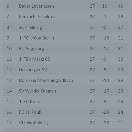
wenn dies für Abrechnungszwecke notwendig ist (z.B.
6
Bayer Leverkusen
27
16
46
an einen Zahlungsdienstleister) oder für andere
Zwecke, wenn diese notwendig sind, um unsere
7
Eintracht Frankfurt
27
-1
38
vertraglichen Verpflichtungen gegenüber den Nutzern
zu erfüllen (z.B. Adressmitteilung an Lieferanten).
8
SC Freiburg
27
-5
37
Bei der Kontaktaufnahme mit uns (per Kontaktformular
9
1. FC Union Berlin
27
-15
31
oder Email) werden die Angaben des Nutzers zwecks
Bearbeitung der Anfrage sowie für den Fall, dass
10
FC Augsburg
27
-17
31
Anschlussfragen entstehen, gespeichert.
Personenbezogene Daten werden gelöscht, sofern sie
ihren Verwendungszweck erfüllt haben und der
11
1. FSV Mainz 05
27
-9
30
Löschung keine Aufbewahrungspflichten
entgegenstehen.
12
Hamburger SV
27
-9
30
4. Erhebung von Zugriffsdaten
13
Borussia Mönchengladbach
27
-13
29
Wir erheben Daten über jeden Zugriff auf den Server,
auf dem sich dieser Dienst befindet (so genannte
14
SV Werder Bremen
27
-17
28
Serverlogfiles). Zu den Zugriffsdaten gehören Name
der abgerufenen Webseite, Datei, Datum und Uhrzeit
15
1. FC Köln
27
-9
26
des Abrufs, übertragene Datenmenge, Meldung über
erfolgreichen Abruf, Browsertyp nebst Version, das
16
FC St. Pauli
27
-20
24
Betriebssystem des Nutzers, Referrer URL (die zuvor
besuchte Seite), IP-Adresse und der anfragende
17
VfL Wolfsburg
27
-22
21
Provider.