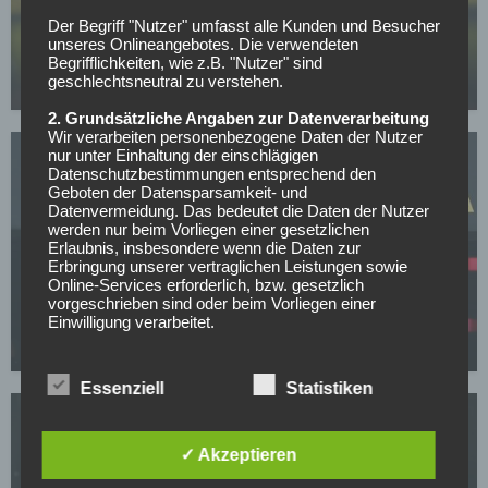
BUNDESLIGA
Der Begriff "Nutzer" umfasst alle Kunden und Besucher
Mit nur 30 Jahren: BVB-Abwehrspieler Niklas Süle
unseres Onlineangebotes. Die verwendeten
beendet im Sommer seine Laufbahn
Begrifflichkeiten, wie z.B. "Nutzer" sind
geschlechtsneutral zu verstehen.
07.05.2026
2. Grundsätzliche Angaben zur Datenverarbeitung
Wir verarbeiten personenbezogene Daten der Nutzer
nur unter Einhaltung der einschlägigen
Datenschutzbestimmungen entsprechend den
Geboten der Datensparsamkeit- und
Datenvermeidung. Das bedeutet die Daten der Nutzer
werden nur beim Vorliegen einer gesetzlichen
Erlaubnis, insbesondere wenn die Daten zur
Erbringung unserer vertraglichen Leistungen sowie
BORUSSIA DORTMUND
Online-Services erforderlich, bzw. gesetzlich
BVB-Knaller: Erster Sommertransfer soll bereits
vorgeschrieben sind oder beim Vorliegen einer
feststehen!
Einwilligung verarbeitet.
05.05.2026
Wir treffen organisatorische, vertragliche und
technische Sicherheitsmaßnahmen entsprechend dem
Essenziell
Statistiken
Stand der Technik, um sicher zu stellen, dass die
Vorschriften der Datenschutzgesetze eingehalten
werden und um damit die durch uns verarbeiteten
Daten gegen zufällige oder vorsätzliche
✓ Akzeptieren
Manipulationen, Verlust, Zerstörung oder gegen den