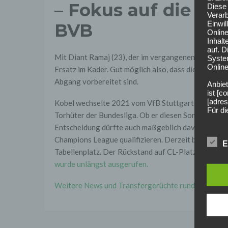
– Fokus auf die C
Diese 
Verarb
Einwi
BVB
Onlin
Inhalt
auf. 
Mit Diant Ramaj (23), der im vergangenen Sommer
Syste
Online
Ersatz im Kader. Gut möglich also, dass die Schwar
Abgang vorbereitet sind.
Anbiet
ist [
[adres
Kobel wechselte 2021 vom VfB Stuttgart zum BVB un
Für d
Torhüter der Bundesliga. Ob er diesen Sommer den n
Entscheidung dürfte auch maßgeblich davon abhängen
Der B
Online
Champions League qualifizieren. Derzeit belegt die
E
geschl
Tabellenplatz. Der Rückstand auf CL-Platz vier betr
2. Gr
wurde unlängst ausgerufen.
Wir ve
einsc
Weitere News und Transfergerüchte rund um den deu
Daten
werden
Daten 
erford
Einwil