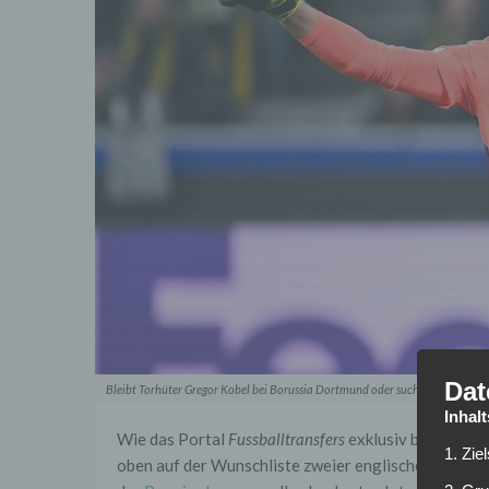
Dat
Bleibt Torhüter Gregor Kobel bei Borussia Dortmund oder sucht er sich eine
Inhal
Wie das Portal
Fussballtransfers
exklusiv berichtet,
1. Zie
oben auf der Wunschliste zweier englischer Top-Kl