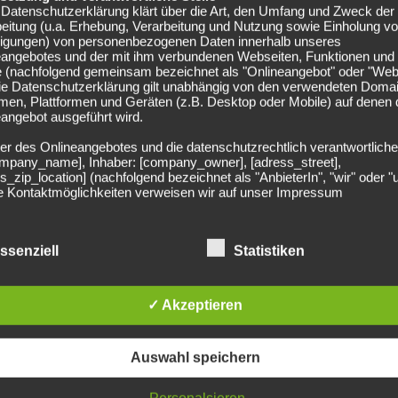
hampions League beim
Datenschutzerklärung klärt über die Art, den Umfang und Zweck der
eitung (u.a. Erhebung, Verarbeitung und Nutzung sowie Einholung v
lligungen) von personenbezogenen Daten innerhalb unseres
eangebotes und der mit ihm verbundenen Webseiten, Funktionen und
e (nachfolgend gemeinsam bezeichnet als "Onlineangebot" oder "Web
Die Datenschutzerklärung gilt unabhängig von den verwendeten Doma
 vom
Hamburger SV
kam, steht bereits ein talentierter
men, Plattformen und Geräten (z.B. Desktop oder Mobile) auf denen
angebot ausgeführt wird.
z-Gelben im Hintergrund bereits auf einen möglichen
er des Onlineangebotes und die datenschutzrechtlich verantwortliche
company_name], Inhaber: [company_owner], [adress_street],
s_zip_location] (nachfolgend bezeichnet als "AnbieterIn", "wir" oder "
d entwickelte sich in kürzester Zeit zu einem der besten
ie Kontaktmöglichkeiten verweisen wir auf unser Impressum
ächsten Karriereschritt wagt, bleibt abzuwarten. Seine
, ob sich die Schwarz-Gelbe in dieser Saison noch für die
egriff "Nutzer" umfasst alle Kunden und Besucher unseres
angebotes. Die verwendeten Begrifflichkeiten, wie z.B. "Nutzer" sind
 Elf von Niko Kovac mit 45 Punkten nach 30 Spielen den 7.
ssenziell
Statistiken
echtsneutral zu verstehen.
ägt vier Punkte.
Der Last-Minute Angriff auf die Top vier
undsätzliche Angaben zur Datenverarbeitung
rarbeiten personenbezogene Daten der Nutzer nur unter Einhaltung 
✓ Akzeptieren
hlägigen Datenschutzbestimmungen entsprechend den Geboten der
tschen Fußball findest du hier >>
sparsamkeit- und Datenvermeidung. Das bedeutet die Daten der Nut
 nur beim Vorliegen einer gesetzlichen Erlaubnis, insbesondere wen
Auswahl speichern
zur Erbringung unserer vertraglichen Leistungen sowie Online-Servi
erlich, bzw. gesetzlich vorgeschrieben sind oder beim Vorliegen einer
ligung verarbeitet.