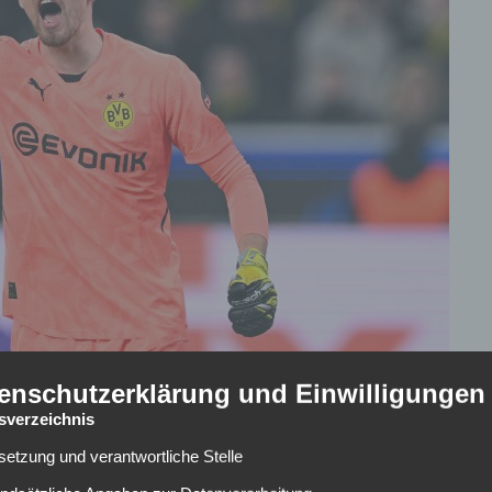
enschutzerklärung und Einwilligungen
n neue Herausforderung im Ausland?
tsverzeichnis
 steht Gregor Kobel von
Borussia Dortmund
offenbar ganz
lsetzung und verantwortliche Stelle
ubs. Sowohl der FC Chelsea als auch Newcastle United aus