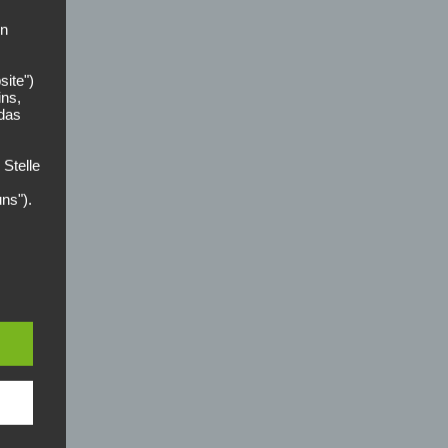
on
site")
ins,
 das
 Stelle
uns").
der
zer
n die
ces