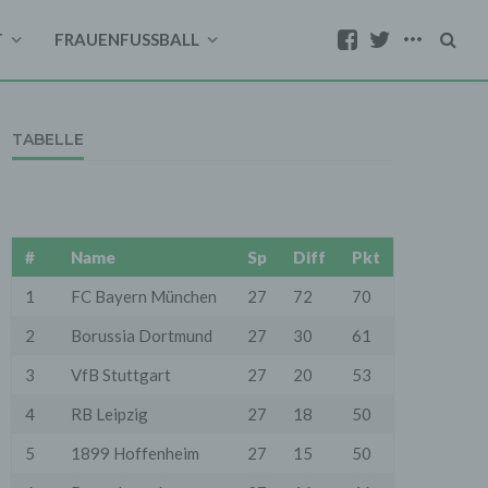
T
FRAUENFUSSBALL
TABELLE
#
Name
Sp
Diff
Pkt
1
FC Bayern München
27
72
70
2
Borussia Dortmund
27
30
61
3
VfB Stuttgart
27
20
53
4
RB Leipzig
27
18
50
5
1899 Hoffenheim
27
15
50