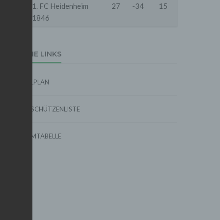
18
1. FC Heidenheim
27
-34
15
1846
EXTERNE LINKS
SPIELPLAN
TORSCHÜTZENLISTE
FORMTABELLE