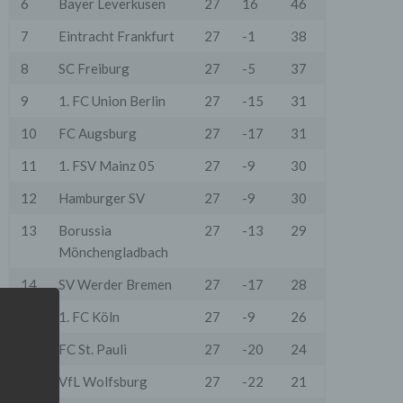
6
Bayer Leverkusen
27
16
46
7
Eintracht Frankfurt
27
-1
38
8
SC Freiburg
27
-5
37
9
1. FC Union Berlin
27
-15
31
10
FC Augsburg
27
-17
31
11
1. FSV Mainz 05
27
-9
30
12
Hamburger SV
27
-9
30
13
Borussia
27
-13
29
Mönchengladbach
14
SV Werder Bremen
27
-17
28
15
1. FC Köln
27
-9
26
16
FC St. Pauli
27
-20
24
17
VfL Wolfsburg
27
-22
21