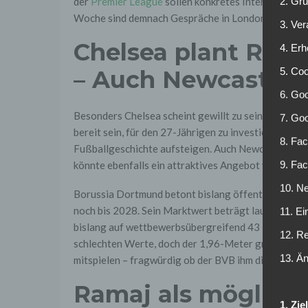
2. Gr
der
Premier League
sollen konkretes Interesse am 
Woche sind demnach Gespräche in London mit Kobel
3. Ve
Chelsea plant Reko
4. Erh
5. Co
– Auch Newcastle 
6. Goo
Besonders Chelsea scheint gewillt zu sein, Nägel m
7. Go
bereit sein, für den 27-Jährigen zu investieren. D
8. Fac
Fußballgeschichte aufsteigen. Auch Newcastle mis
9. Fa
könnte ebenfalls ein attraktives Angebot vorlegen.
10. Ne
Borussia Dortmund betont bislang öffentlich, Kobel
noch bis 2028. Sein Marktwert beträgt laut
transfer
11. Ei
bislang auf wettbewerbsübergreifend 43 Einsätze, 
12. R
schlechten Werte, doch der 1,96-Meter große Schwe
13. Ä
mitspielen – fragwürdig ob der BVB ihm diese Persp
Ramaj als möglich
1. Zi