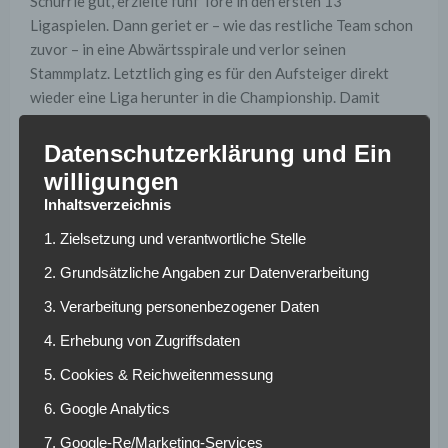
Schürrle gut, erzielte fünf Tore in den ersten 13
Ligaspielen. Dann geriet er – wie das restliche Team schon
zuvor – in eine Abwärtsspirale und verlor seinen
Stammplatz. Letztlich ging es für den Aufsteiger direkt
wieder eine Liga herunter in die Championship. Damit
endete auch die eigentlich auf zwei Jahre angelegte Leihe
frühzeitig. Weder der Spieler noch der BVB haben die
Datenschutzerklärung und Ein
Intention die Zusammenarbeit fortzusetzen und arbeiten
willigungen
an einer Lösung.
Inhaltsverzeichnis
Fenerbahce-
1. Zielsetzung und verantwortliche Stelle
Sportdirektor will für
2. Grundsätzliche Angaben zur Datenverarbeitung
3. Verarbeitung personenbezogener Daten
Deal eigens nach
4. Erhebung von Zugriffsdaten
Dortmund reisen
5. Cookies & Reichweitenmessung
6. Google Analytics
Besagte Lösung könnte, sofern sich kein anderes, für
Schürrle interessanteres, Geschäft anbietet, ein Wechsel
7. Google-Re/Marketing-Services