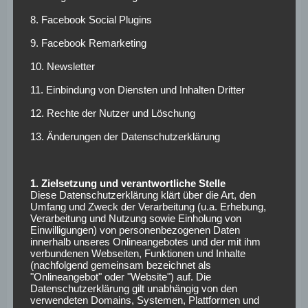
in die Türkei sein. Dort hält sich seit einigen Wochen das
8. Facebook Social Plugins
Gerücht, dass Fenerbahce Istanbul Interesse am 28-
jährigen Deutschen hat. Der Traditionsverein wackelte
9. Facebook Remarketing
zuletzt sportlich sehr und schloss die vergangene Saison
10. Newsletter
nur auf Rang sechs der Süper Lig ab. Nun steht eine
11. Einbindung von Diensten und Inhalten Dritter
Kaderüberholung an. Zwölf Abgänge stehen bereits fest,
darunter unter anderem Mathieu Valbuena. Den Routinier
12. Rechte der Nutzer und Löschung
zieht es nach Griechenland zu Olympiakos Piräus. Als
13. Änderungen der Datenschutzerklärung
Ersatz hat Fenerbahce BVB-Rückkehrer Schürrle im Visier.
Nun berichten unter anderem die Zeitungen
Sabah
und
1. Zielsetzung und verantwortliche Stelle
Takvim
, dass Fenerbahce-Sportdirektor Damien Comolli
Diese Datenschutzerklärung klärt über die Art, den
nach dem traditionellen Fest des Fastenbrechens (fand
Umfang und Zweck der Verarbeitung (u.a. Erhebung,
Verarbeitung und Nutzung sowie Einholung von
vom 3. auf den 4. Juni statt) nach Dortmund reisen wird, um
Einwilligungen) von personenbezogenen Daten
den Verantwortlichen der Schwarz-Gelben ein Angebot zu
innerhalb unseres Onlineangebotes und der mit ihm
unterbreiten. Demnach hofft der Franzose auf ein
verbundenen Webseiten, Funktionen und Inhalte
(nachfolgend gemeinsam bezeichnet als
erneutes Leihgeschäft mit einer Kaufoption. Vermutlich
"Onlineangebot" oder "Website") auf. Die
werden sich Schürrle und die Borussia aber erst einmal
Datenschutzerklärung gilt unabhängig von den
verwendeten Domains, Systemen, Plattformen und
Hoffnungen auf eine dauerhafte Lösung machen.