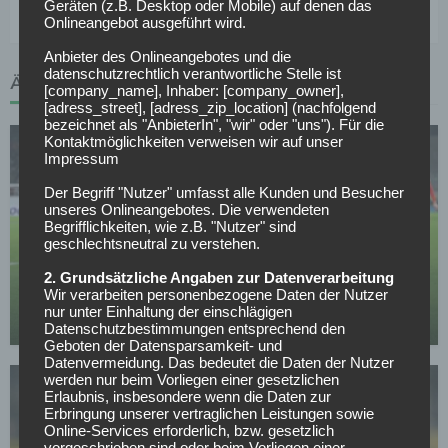
Geräten (z.B. Desktop oder Mobile) auf denen das
Onlineangebot ausgeführt wird.
Anbieter des Onlineangebotes und die
datenschutzrechtlich verantwortliche Stelle ist
ÄHNLICHE ARTIKEL
[company_name], Inhaber: [company_owner],
[adress_street], [adress_zip_location] (nachfolgend
bezeichnet als "AnbieterIn", "wir" oder "uns"). Für die
Kontaktmöglichkeiten verweisen wir auf unser
Impressum
Der Begriff "Nutzer" umfasst alle Kunden und Besucher
unseres Onlineangebotes. Die verwendeten
Begrifflichkeiten, wie z.B. "Nutzer" sind
geschlechtsneutral zu verstehen.
BORUSSIA DORTMUND
Verkündung noch heute: BVB-Transfer kurz vor
2. Grundsätzliche Angaben zur Datenverarbeitung
Abschluss
Wir verarbeiten personenbezogene Daten der Nutzer
nur unter Einhaltung der einschlägigen
12.05.2026
Datenschutzbestimmungen entsprechend den
Geboten der Datensparsamkeit- und
Datenvermeidung. Das bedeutet die Daten der Nutzer
werden nur beim Vorliegen einer gesetzlichen
Erlaubnis, insbesondere wenn die Daten zur
Erbringung unserer vertraglichen Leistungen sowie
Online-Services erforderlich, bzw. gesetzlich
vorgeschrieben sind oder beim Vorliegen einer