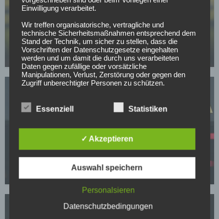
Einwilligung verarbeitet.
BUNDESLIGA
Wir treffen organisatorische, vertragliche und
Mit nur 30 Jahren: BVB-Abwehrspieler Niklas Süle
technische Sicherheitsmaßnahmen entsprechend dem
Stand der Technik, um sicher zu stellen, dass die
beendet im Sommer seine Laufbahn
Vorschriften der Datenschutzgesetze eingehalten
07.05.2026
werden und um damit die durch uns verarbeiteten
Daten gegen zufällige oder vorsätzliche
Manipulationen, Verlust, Zerstörung oder gegen den
Zugriff unberechtigter Personen zu schützen.
Sofern im Rahmen dieser Datenschutzerklärung
Inhalte, Werkzeuge oder sonstige Mittel von anderen
Essenziell
Statistiken
Anbietern (nachfolgend gemeinsam bezeichnet als
"Dritt-Anbieter") eingesetzt werden und deren
genannter Sitz im Ausland ist, ist davon auszugehen,
BORUSSIA DORTMUND
✓ Akzeptieren
dass ein Datentransfer in die Sitzstaaten der Dritt-
BVB-Knaller: Erster Sommertransfer soll bereits
Anbieter stattfindet. Die Übermittlung von Daten in
Drittstaaten erfolgt entweder auf Grundlage einer
feststehen!
gesetzlichen Erlaubnis, einer Einwilligung der Nutzer
Auswahl speichern
oder spezieller Vertragsklauseln, die eine gesetzlich
05.05.2026
vorausgesetzte Sicherheit der Daten gewährleisten.
Personalsieren
3. Verarbeitung personenbezogener Daten
Datenschutzbedingungen
Die personenbezogenen Daten werden, neben den
ausdrücklich in dieser Datenschutzerklärung