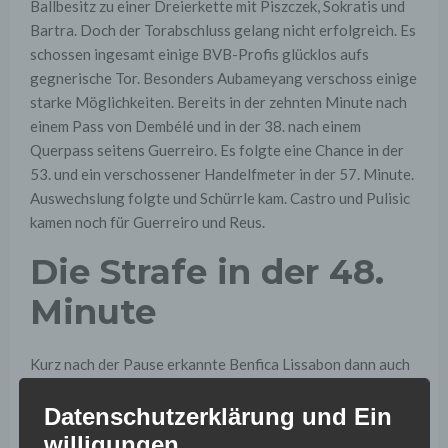
Ballbesitz zu einer Dreierkette mit Piszczek, Sokratis und
Bartra. Doch der Torabschluss gelang nicht erfolgreich. Es
schossen ingesamt einige BVB-Profis glücklos aufs
gegnerische Tor. Besonders Aubameyang verschoss einige
starke Möglichkeiten. Bereits in der zehnten Minute nach
einem Pass von Dembélé und in der 38. nach einem
Querpass seitens Guerreiro. Es folgte eine Chance in der
53. und ein verschossener Handelfmeter in der 57. Minute.
Auswechslung folgte und Schürrle kam. Castro und Pulisic
kamen noch für Guerreiro und Reus.
Die Strafe in der 48.
Minute
Kurz nach der Pause erkannte Benfica Lissabon dann auch
seine offensiven Fähigkeiten und promt folgte das 1:0
Datenschutzerklärung und Ein
durch Kostas Mitroglou aus kurzer Distanz. Die Rache für
die miserable Chancenverwertung der Borussia.
willigungen