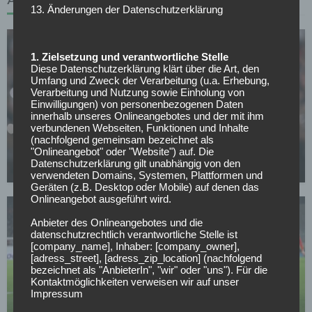
13. Änderungen der Datenschutzerklärung
1. Zielsetzung und verantwortliche Stelle
Diese Datenschutzerklärung klärt über die Art, den
Umfang und Zweck der Verarbeitung (u.a. Erhebung,
Verarbeitung und Nutzung sowie Einholung von
Einwilligungen) von personenbezogenen Daten
WETTBEWERBE
innerhalb unseres Onlineangebotes und der mit ihm
verbundenen Webseiten, Funktionen und Inhalte
Besiktas legt in der Europa-League-Qualifikation
(nachfolgend gemeinsam bezeichnet als
vor – Nübel feiert gelungenes Debüt
"Onlineangebot" oder "Website") auf. Die
Datenschutzerklärung gilt unabhängig von den
24.07.2026
verwendeten Domains, Systemen, Plattformen und
Geräten (z.B. Desktop oder Mobile) auf denen das
Onlineangebot ausgeführt wird.
Anbieter des Onlineangebotes und die
datenschutzrechtlich verantwortliche Stelle ist
[company_name], Inhaber: [company_owner],
[adress_street], [adress_zip_location] (nachfolgend
bezeichnet als "AnbieterIn", "wir" oder "uns"). Für die
Kontaktmöglichkeiten verweisen wir auf unser
BORUSSIA DORTMUND
Impressum
Verkündung noch heute: BVB-Transfer kurz vor