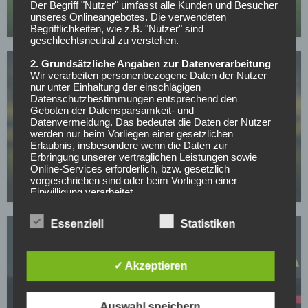
Abschluss
Der Begriff "Nutzer" umfasst alle Kunden und Besucher
unseres Onlineangebotes. Die verwendeten
12.05.2026
Begrifflichkeiten, wie z.B. "Nutzer" sind
geschlechtsneutral zu verstehen.
2. Grundsätzliche Angaben zur Datenverarbeitung
Wir verarbeiten personenbezogene Daten der Nutzer
nur unter Einhaltung der einschlägigen
Datenschutzbestimmungen entsprechend den
Geboten der Datensparsamkeit- und
Datenvermeidung. Das bedeutet die Daten der Nutzer
werden nur beim Vorliegen einer gesetzlichen
BUNDESLIGA
Erlaubnis, insbesondere wenn die Daten zur
Mit nur 30 Jahren: BVB-Abwehrspieler Niklas Süle
Erbringung unserer vertraglichen Leistungen sowie
beendet im Sommer seine Laufbahn
Online-Services erforderlich, bzw. gesetzlich
vorgeschrieben sind oder beim Vorliegen einer
07.05.2026
Einwilligung verarbeitet.
Wir treffen organisatorische, vertragliche und
Essenziell
Statistiken
technische Sicherheitsmaßnahmen entsprechend dem
Stand der Technik, um sicher zu stellen, dass die
Vorschriften der Datenschutzgesetze eingehalten
werden und um damit die durch uns verarbeiteten
✓ Akzeptieren
Daten gegen zufällige oder vorsätzliche
Manipulationen, Verlust, Zerstörung oder gegen den
Zugriff unberechtigter Personen zu schützen.
BORUSSIA DORTMUND
Auswahl speichern