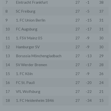
7
Eintracht Frankfurt
27
-1
38
an einen Zahlungsdienstleister) oder für andere
Zwecke, wenn diese notwendig sind, um unsere
8
SC Freiburg
27
-5
37
vertraglichen Verpflichtungen gegenüber den Nutzern
zu erfüllen (z.B. Adressmitteilung an Lieferanten).
9
1. FC Union Berlin
27
-15
31
Bei der Kontaktaufnahme mit uns (per Kontaktformular
oder Email) werden die Angaben des Nutzers zwecks
10
FC Augsburg
27
-17
31
Bearbeitung der Anfrage sowie für den Fall, dass
Anschlussfragen entstehen, gespeichert.
11
1. FSV Mainz 05
27
-9
30
Personenbezogene Daten werden gelöscht, sofern sie
ihren Verwendungszweck erfüllt haben und der
12
Hamburger SV
27
-9
30
Löschung keine Aufbewahrungspflichten
entgegenstehen.
13
Borussia Mönchengladbach
27
-13
29
4. Erhebung von Zugriffsdaten
14
SV Werder Bremen
27
-17
28
Wir erheben Daten über jeden Zugriff auf den Server,
auf dem sich dieser Dienst befindet (so genannte
15
1. FC Köln
27
-9
26
Serverlogfiles). Zu den Zugriffsdaten gehören Name
der abgerufenen Webseite, Datei, Datum und Uhrzeit
16
FC St. Pauli
27
-20
24
des Abrufs, übertragene Datenmenge, Meldung über
erfolgreichen Abruf, Browsertyp nebst Version, das
17
VfL Wolfsburg
27
-22
21
Betriebssystem des Nutzers, Referrer URL (die zuvor
besuchte Seite), IP-Adresse und der anfragende
Provider.
18
1. FC Heidenheim 1846
27
-34
15
Wir verwenden die Protokolldaten ohne Zuordnung zur