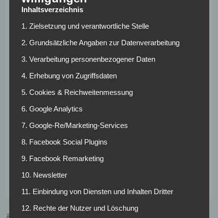
Inhaltsverzeichnis
Wo steht der BVB
1. Zielsetzung und verantwortliche Stelle
jetzt?
2. Grundsätzliche Angaben zur Datenverarbeitung
3. Verarbeitung personenbezogener Daten
Jedenfalls (noch) nicht im Viertelfinale der Champions
League. Besonders schade: Kein so wichtiger
4. Erhebung von Zugriffsdaten
Auswärtstreffer wurde erzielt. Ja wir könnten es Pech
5. Cookies & Reichweitenmessung
nennen – ja es war nicht Darmstadt 98 gegen die
6. Google Analytics
Dortmund letzten Samstag eine Pleite einstecken musste.
ABER:
Keine Tore – Kein Weiterkommen in der Champions
7. Google-Re/Marketing-Services
League.
8. Facebook Social Plugins
9. Facebook Remarketing
10. Newsletter
11. Einbindung von Diensten und Inhalten Dritter
12. Rechte der Nutzer und Löschung
ÄHNLICHE ARTIKEL