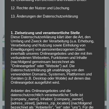
zuletzt patzenden Schweizer somit den Rücken. Wer
12. Rechte der Nutzer und Löschung
allerdings als neue Nummer zwei in Frage kommt, steht
derweil noch nicht fest.
13. Änderungen der Datenschutzerklärung
1. Zielsetzung und verantwortliche Stelle
ÄHNLICHE ARTIKEL
Diese Datenschutzerklärung klärt über die Art, den
Umfang und Zweck der Verarbeitung (u.a. Erhebung,
Verarbeitung und Nutzung sowie Einholung von
Einwilligungen) von personenbezogenen Daten
innerhalb unseres Onlineangebotes und der mit ihm
verbundenen Webseiten, Funktionen und Inhalte
(nachfolgend gemeinsam bezeichnet als
"Onlineangebot" oder "Website") auf. Die
Datenschutzerklärung gilt unabhängig von den
verwendeten Domains, Systemen, Plattformen und
BORUSSIA DORTMUND
Geräten (z.B. Desktop oder Mobile) auf denen das
Onlineangebot ausgeführt wird.
Verkündung noch heute: BVB-Transfer kurz vor
Abschluss
Anbieter des Onlineangebotes und die
datenschutzrechtlich verantwortliche Stelle ist
12.05.2026
[company_name], Inhaber: [company_owner],
[adress_street], [adress_zip_location] (nachfolgend
bezeichnet als "AnbieterIn", "wir" oder "uns"). Für die