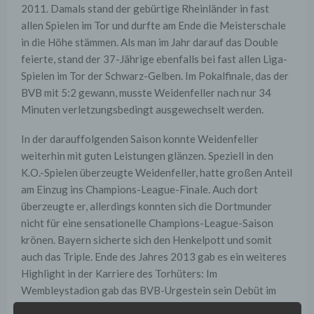
2011. Damals stand der gebürtige Rheinländer in fast
allen Spielen im Tor und durfte am Ende die Meisterschale
in die Höhe stämmen. Als man im Jahr darauf das Double
feierte, stand der 37-Jährige ebenfalls bei fast allen Liga-
Spielen im Tor der Schwarz-Gelben. Im Pokalfinale, das der
BVB mit 5:2 gewann, musste Weidenfeller nach nur 34
Minuten verletzungsbedingt ausgewechselt werden.
In der darauffolgenden Saison konnte Weidenfeller
weiterhin mit guten Leistungen glänzen. Speziell in den
K.O.-Spielen überzeugte Weidenfeller, hatte großen Anteil
am Einzug ins Champions-League-Finale. Auch dort
überzeugte er, allerdings konnten sich die Dortmunder
nicht für eine sensationelle Champions-League-Saison
krönen. Bayern sicherte sich den Henkelpott und somit
auch das Triple. Ende des Jahres 2013 gab es ein weiteres
Highlight in der Karriere des Torhüters: Im
Wembleystadion gab das BVB-Urgestein sein Debüt im
Trikot der Nationalelf. Das Spiel gegen England konnte