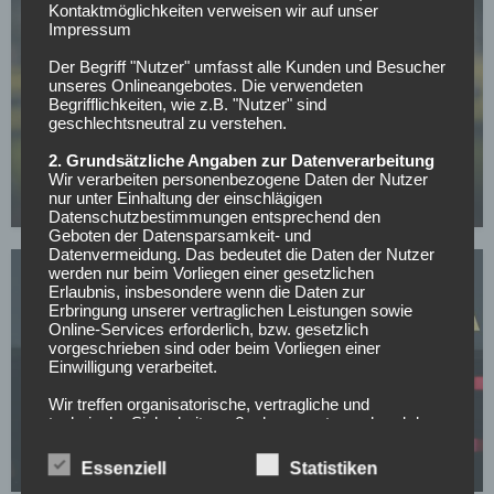
Kontaktmöglichkeiten verweisen wir auf unser
Impressum
Der Begriff "Nutzer" umfasst alle Kunden und Besucher
unseres Onlineangebotes. Die verwendeten
Begrifflichkeiten, wie z.B. "Nutzer" sind
BUNDESLIGA
geschlechtsneutral zu verstehen.
Mit nur 30 Jahren: BVB-Abwehrspieler Niklas Süle
2. Grundsätzliche Angaben zur Datenverarbeitung
beendet im Sommer seine Laufbahn
Wir verarbeiten personenbezogene Daten der Nutzer
nur unter Einhaltung der einschlägigen
07.05.2026
Datenschutzbestimmungen entsprechend den
Geboten der Datensparsamkeit- und
Datenvermeidung. Das bedeutet die Daten der Nutzer
werden nur beim Vorliegen einer gesetzlichen
Erlaubnis, insbesondere wenn die Daten zur
Erbringung unserer vertraglichen Leistungen sowie
Online-Services erforderlich, bzw. gesetzlich
vorgeschrieben sind oder beim Vorliegen einer
Einwilligung verarbeitet.
BORUSSIA DORTMUND
Wir treffen organisatorische, vertragliche und
BVB-Knaller: Erster Sommertransfer soll bereits
technische Sicherheitsmaßnahmen entsprechend dem
feststehen!
Stand der Technik, um sicher zu stellen, dass die
Vorschriften der Datenschutzgesetze eingehalten
Essenziell
Statistiken
05.05.2026
werden und um damit die durch uns verarbeiteten