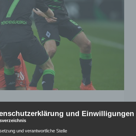
enrückspiel mit deutscher Beteiligung statt. Borussia
enschutzerklärung und Einwilligungen
ertreter AC Florenz. Im Hinspiel mussten sich die
tsverzeichnis
agen geben.
lsetzung und verantwortliche Stelle
 Trainer Dieter Hecking sofort nach dem Hinspiel im