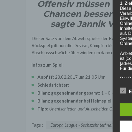
Offensiv müssen wir e
1. Zi
Diese 
Chancen be
Verarb
Einwi
sagte Jannik Veste
Onlin
Inhalt
auf. 
Syste
Dieser Satz von dem Abwehrspieler der Borussen be
Online
Rückspiel gilt nun die Devise „Kämpfen bis zum Ende
Abschlussschwäche überwinden um dann doch noch i
Anbiet
ist [
[adres
Infos zum Spiel:
Für d
Anpfiff:
23.02.2017 um 21:05 Uhr
Der B
Online
Schiedsrichter:
geschl
E
Bilanz gegeneinander gesamt:
1 – 0 – 0 bei 1:
2. Gr
Bilanz gegeneinander bei Heimspiel Florenz:
n
Wir ve
einsc
Tipp:
Unentschieden und Ausscheiden Gladbach
Daten
werden
Daten 
Tags :
Europa League - Sechszehntelfinale Rückspi
erford