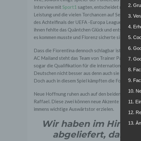
2. Gr
Interview mit
Sport1
sagten, entscheidet nicht nur 
Leistung und die vielen Torchancen auf Seiten der
3. Ve
des Achtelfinals der UEFA -Europa League. Meisten
4. Erh
ihnen fehlte das Quäntchen Glück und entscheidende
es kommen musste und Florenz sicherte sich die be
5. Co
6. Goo
Dass die Fiorentina dennoch schlagbar ist zeigte 
AC Mailand steht das Team von Trainer Paulo Sousa
7. Go
sogar die Qualifikation für die internationalen Plät
8. Fac
Deutschen nicht besser aus denn auch sie verloren
9. Fa
Doch auch in diesem Spiel kämpften die Fohlen bis 
10. Ne
Neue Hoffnung ruhen auch auf den beiden Rückkeh
Raffael. Diese zwei können neue Akzente im Offensiv
11. Ei
immens wichtige Auswärtstor erzielen.
12. R
Wir haben im Hinspie
13. Ä
abgeliefert, daran