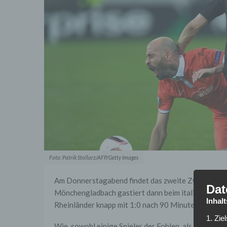
Foto: Patrik Stollarz/AFP/Getty Images
Am Donnerstagabend findet das zweite Zwischenrund
Dat
Mönchengladbach gastiert dann beim italienischen V
Inhal
Rheinländer knapp mit 1:0 nach 90 Minuten geschl
1. Zie
Wie, sowohl einige Spieler der Fohlen, als auch der