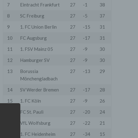
7
Eintracht Frankfurt
27
-1
38
8
SC Freiburg
27
-5
37
9
1. FC Union Berlin
27
-15
31
10
FC Augsburg
27
-17
31
11
1. FSV Mainz 05
27
-9
30
12
Hamburger SV
27
-9
30
13
Borussia
27
-13
29
Mönchengladbach
14
SV Werder Bremen
27
-17
28
15
1. FC Köln
27
-9
26
16
FC St. Pauli
27
-20
24
17
VfL Wolfsburg
27
-22
21
18
1. FC Heidenheim
27
-34
15