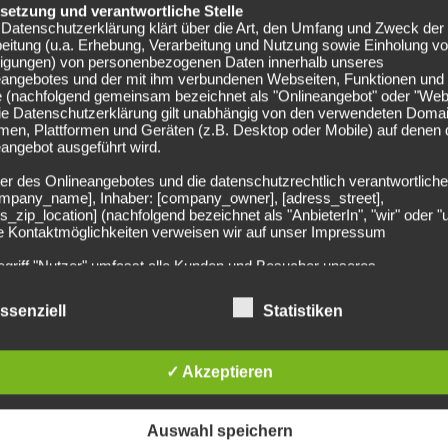
ffektiver sein und unsere
elsetzung und verantwortliche Stelle
Datenschutzerklärung klärt über die Art, den Umfang und Zweck der
sser nutzen.
–
eitung (u.a. Erhebung, Verarbeitung und Nutzung sowie Einholung v
lligungen) von personenbezogenen Daten innerhalb unseres
rgaard bei Borussia.de
eangebotes und der mit ihm verbundenen Webseiten, Funktionen und
e (nachfolgend gemeinsam bezeichnet als "Onlineangebot" oder "Web
Die Datenschutzerklärung gilt unabhängig von den verwendeten Doma
men, Plattformen und Geräten (z.B. Desktop oder Mobile) auf denen
schreibt am besten was am Donnerstag zählt. Denn für das
angebot ausgeführt wird.
“. Gladbach muss sich auf seine Stärken besinnen und seine
n die nächste Runde am 9.März einzuziehen.
er des Onlineangebotes und die datenschutzrechtlich verantwortliche
company_name], Inhaber: [company_owner], [adress_street],
s_zip_location] (nachfolgend bezeichnet als "AnbieterIn", "wir" oder "
ie Kontaktmöglichkeiten verweisen wir auf unser Impressum
egriff "Nutzer" umfasst alle Kunden und Besucher unseres
angebotes. Die verwendeten Begrifflichkeiten, wie z.B. "Nutzer" sind
echtsneutral zu verstehen.
ssenziell
Statistiken
0 Toren
undsätzliche Angaben zur Datenverarbeitung
och nicht gespielt
rarbeiten personenbezogene Daten der Nutzer nur unter Einhaltung 
hlägigen Datenschutzbestimmungen entsprechend den Geboten der
✓ Akzeptieren
sparsamkeit- und Datenvermeidung. Das bedeutet die Daten der Nut
 nur beim Vorliegen einer gesetzlichen Erlaubnis, insbesondere wen
zur Erbringung unserer vertraglichen Leistungen sowie Online-Servi
el - Saison 2016/2017
Auswahl speichern
erlich, bzw. gesetzlich vorgeschrieben sind oder beim Vorliegen einer