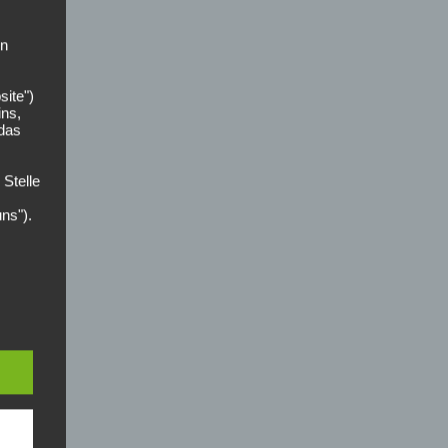
on
site")
ins,
 das
 Stelle
uns").
der
zer
n die
ces