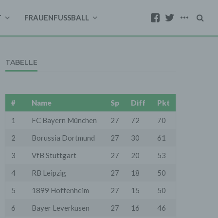
T
FRAUENFUSSBALL
TABELLE
#
Name
Sp
Diff
Pkt
1
FC Bayern München
27
72
70
2
Borussia Dortmund
27
30
61
3
VfB Stuttgart
27
20
53
4
RB Leipzig
27
18
50
5
1899 Hoffenheim
27
15
50
6
Bayer Leverkusen
27
16
46