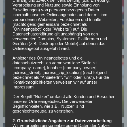
Umfang und Zweck der Verarbeitung (u.a. Erhebung,
Verarbeitung und Nutzung sowie Einholung von
Einwilligungen) von personenbezogenen Daten
innerhalb unseres Onlineangebotes und der mit ihm
verbundenen Webseiten, Funktionen und Inhalte
SC FREIBURG
(nachfolgend gemeinsam bezeichnet als
"Onlineangebot" oder "Website") auf. Die
Top-Transferziel: Freiburg baggert an Gladbachs
Datenschutzerklärung gilt unabhängig von den
Dauerläufer
verwendeten Domains, Systemen, Plattformen und
Geräten (z.B. Desktop oder Mobile) auf denen das
02.05.2026
Onlineangebot ausgeführt wird.
Anbieter des Onlineangebotes und die
datenschutzrechtlich verantwortliche Stelle ist
[company_name], Inhaber: [company_owner],
[adress_street], [adress_zip_location] (nachfolgend
bezeichnet als "AnbieterIn", "wir" oder "uns"). Für die
Kontaktmöglichkeiten verweisen wir auf unser
Impressum
BUNDESLIGA
Der Begriff "Nutzer" umfasst alle Kunden und Besucher
Wer kann sich am Wochenende aus dem
unseres Onlineangebotes. Die verwendeten
Abstiegskampf retten?
Begrifflichkeiten, wie z.B. "Nutzer" sind
geschlechtsneutral zu verstehen.
01.05.2026
2. Grundsätzliche Angaben zur Datenverarbeitung
Wir verarbeiten personenbezogene Daten der Nutzer