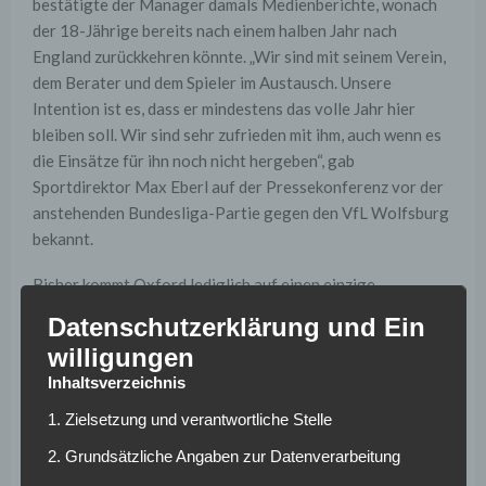
bestätigte der Manager damals Medienberichte, wonach
der 18-Jährige bereits nach einem halben Jahr nach
England zurückkehren könnte. „Wir sind mit seinem Verein,
dem Berater und dem Spieler im Austausch. Unsere
Intention ist es, dass er mindestens das volle Jahr hier
bleiben soll. Wir sind sehr zufrieden mit ihm, auch wenn es
die Einsätze für ihn noch nicht hergeben“, gab
Sportdirektor Max Eberl auf der Pressekonferenz vor der
anstehenden Bundesliga-Partie gegen den VfL Wolfsburg
bekannt.
Bisher kommt Oxford lediglich auf einen einzige
Bundesliga-Minute. Für den 1,91m großen
Datenschutzerklärung und Ein
Innenverteidiger ist derzeit kein Vorbeikommen an
willigungen
Matthias Ginter, Jannik Vestergaard und Tony Jantschke.
Inhaltsverzeichnis
„Er kann noch sehr wichtig werden und hat sich gut
entwickelt. Unser Wunsch ist klar, dass er bleibt und sich
1. Zielsetzung und verantwortliche Stelle
durchsetzt. Aber das letzte Heft des Handelns hat jetzt
2. Grundsätzliche Angaben zur Datenverarbeitung
West Ham in der Hand. Bis heute ist der Klub aber nicht an