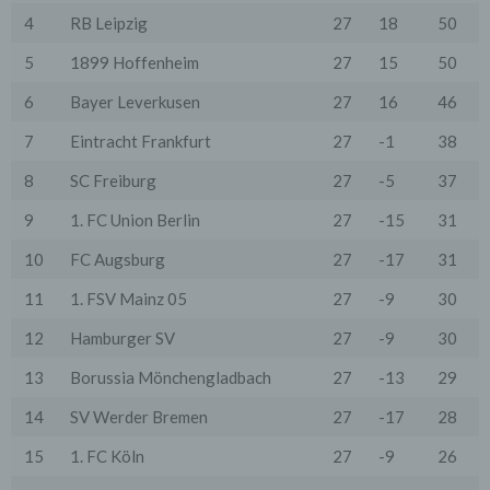
Anbieter stattfindet. Die Übermittlung von Daten in
4
RB Leipzig
27
18
50
Drittstaaten erfolgt entweder auf Grundlage einer
gesetzlichen Erlaubnis, einer Einwilligung der Nutzer
oder spezieller Vertragsklauseln, die eine gesetzlich
5
1899 Hoffenheim
27
15
50
vorausgesetzte Sicherheit der Daten gewährleisten.
6
Bayer Leverkusen
27
16
46
3. Verarbeitung personenbezogener Daten
Die personenbezogenen Daten werden, neben den
7
Eintracht Frankfurt
27
-1
38
ausdrücklich in dieser Datenschutzerklärung
genannten Verwendung, für die folgenden Zwecke auf
8
SC Freiburg
27
-5
37
Grundlage gesetzlicher Erlaubnisse oder
Einwilligungen der Nutzer verarbeitet:
9
1. FC Union Berlin
27
-15
31
- Die Zurverfügungstellung, Ausführung, Pflege,
Optimierung und Sicherung unserer Dienste-, Service-
10
FC Augsburg
27
-17
31
und Nutzerleistungen;
- Die Gewährleistung eines effektiven Kundendienstes
11
1. FSV Mainz 05
27
-9
30
und technischen Supports.
12
Hamburger SV
27
-9
30
Wir übermitteln die Daten der Nutzer an Dritte nur,
wenn dies für Abrechnungszwecke notwendig ist (z.B.
13
Borussia Mönchengladbach
27
-13
29
an einen Zahlungsdienstleister) oder für andere
Zwecke, wenn diese notwendig sind, um unsere
vertraglichen Verpflichtungen gegenüber den Nutzern
14
SV Werder Bremen
27
-17
28
zu erfüllen (z.B. Adressmitteilung an Lieferanten).
15
1. FC Köln
27
-9
26
Bei der Kontaktaufnahme mit uns (per Kontaktformular
oder Email) werden die Angaben des Nutzers zwecks