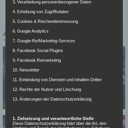
uns herangetreten, um ihn vorzeitig zurückzuholen“,
3. Verarbeitung personenbezogener Daten
ergänzte Max Eberl.
4. Erhebung von Zugriffsdaten
5. Cookies & Reichweitenmessung
6. Google Analytics
ÄHNLICHE ARTIKEL
7. Google-Re/Marketing-Services
8. Facebook Social Plugins
9. Facebook Remarketing
10. Newsletter
11. Einbindung von Diensten und Inhalten Dritter
BORUSSIA MÖNCHENGLADBACH
Polanski widerspricht Kritik nach
12. Rechte der Nutzer und Löschung
Mönchengladbach-Klassenerhalt
13. Änderungen der Datenschutzerklärung
04.05.2026
1. Zielsetzung und verantwortliche Stelle
Diese Datenschutzerklärung klärt über die Art, den