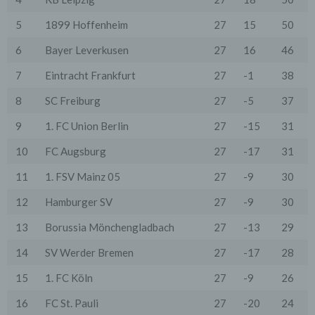
Wir erheben Daten über jeden Zugriff auf den Server,
auf dem sich dieser Dienst befindet (so genannte
5
1899 Hoffenheim
27
15
50
Serverlogfiles). Zu den Zugriffsdaten gehören Name
der abgerufenen Webseite, Datei, Datum und Uhrzeit
6
Bayer Leverkusen
27
16
46
des Abrufs, übertragene Datenmenge, Meldung über
erfolgreichen Abruf, Browsertyp nebst Version, das
7
Eintracht Frankfurt
27
-1
38
Betriebssystem des Nutzers, Referrer URL (die zuvor
besuchte Seite), IP-Adresse und der anfragende
8
SC Freiburg
27
-5
37
Provider.
9
1. FC Union Berlin
27
-15
31
Wir verwenden die Protokolldaten ohne Zuordnung zur
Person des Nutzers oder sonstiger Profilerstellung
entsprechend den gesetzlichen Bestimmungen nur für
10
FC Augsburg
27
-17
31
statistische Auswertungen zum Zweck des Betriebs,
der Sicherheit und der Optimierung unseres
11
1. FSV Mainz 05
27
-9
30
Onlineangebotes. Wir behalten uns jedoch vor, die
Protokolldaten nachträglich zu überprüfen, wenn
12
Hamburger SV
27
-9
30
aufgrund konkreter Anhaltspunkte der berechtigte
Verdacht einer rechtswidrigen Nutzung besteht.
13
Borussia Mönchengladbach
27
-13
29
5. Cookies & Reichweitenmessung
14
SV Werder Bremen
27
-17
28
Cookies sind Informationen, die von unserem
Webserver oder Webservern Dritter an die Web-
15
1. FC Köln
27
-9
26
Browser der Nutzer übertragen und dort für einen
späteren Abruf gespeichert werden. Über den Einsatz
16
FC St. Pauli
27
-20
24
von Cookies im Rahmen pseudonymer