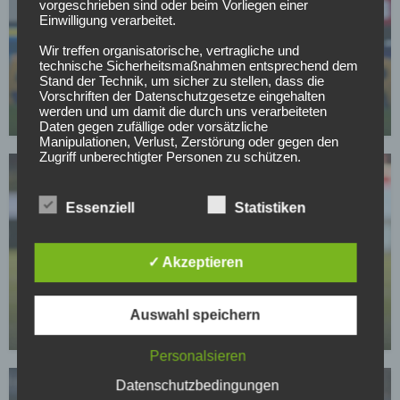
vorgeschrieben sind oder beim Vorliegen einer
Einwilligung verarbeitet.
SC FREIBURG
Wir treffen organisatorische, vertragliche und
technische Sicherheitsmaßnahmen entsprechend dem
Top-Transferziel: Freiburg baggert an Gladbachs
Stand der Technik, um sicher zu stellen, dass die
Dauerläufer
Vorschriften der Datenschutzgesetze eingehalten
werden und um damit die durch uns verarbeiteten
02.05.2026
Daten gegen zufällige oder vorsätzliche
Manipulationen, Verlust, Zerstörung oder gegen den
Zugriff unberechtigter Personen zu schützen.
Sofern im Rahmen dieser Datenschutzerklärung
Inhalte, Werkzeuge oder sonstige Mittel von anderen
Essenziell
Statistiken
Anbietern (nachfolgend gemeinsam bezeichnet als
"Dritt-Anbieter") eingesetzt werden und deren
genannter Sitz im Ausland ist, ist davon auszugehen,
✓ Akzeptieren
dass ein Datentransfer in die Sitzstaaten der Dritt-
BUNDESLIGA
Anbieter stattfindet. Die Übermittlung von Daten in
Wer kann sich am Wochenende aus dem
Drittstaaten erfolgt entweder auf Grundlage einer
Abstiegskampf retten?
gesetzlichen Erlaubnis, einer Einwilligung der Nutzer
Auswahl speichern
oder spezieller Vertragsklauseln, die eine gesetzlich
01.05.2026
vorausgesetzte Sicherheit der Daten gewährleisten.
Personalsieren
3. Verarbeitung personenbezogener Daten
Die personenbezogenen Daten werden, neben den
Datenschutzbedingungen
ausdrücklich in dieser Datenschutzerklärung