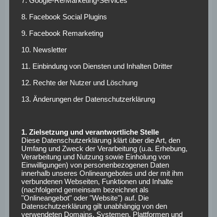
7. Google-Re/Marketing-Services
gesund bleiben und wir unsere kurzen Regenerationszeiten
optimal nutzen. Denn der Rahmenterminkalender ist
8. Facebook Social Plugins
generell unglaublich eng und da müssen wir körperlich
9. Facebook Remarketing
optimal drauf vorbereitet sein“, erklärte Neuhaus.
10. Newsletter
Erfolgreiche Saison
11. Einbindung von Diensten und Inhalten Dritter
hat Priorität
12. Rechte der Nutzer und Löschung
13. Änderungen der Datenschutzerklärung
Persönlich will Neuhaus, dessen Vertrag noch bis 2024
läuft, seine „Fähigkeiten als Scorer“ weiter verbessern.
„Ich möchte bei Borussia gerne den nächsten Schritt
1. Zielsetzung und verantwortliche Stelle
Diese Datenschutzerklärung klärt über die Art, den
machen und auf dem Rasen möglichst noch mehr Einfluss
Umfang und Zweck der Verarbeitung (u.a. Erhebung,
auf unser Spiel nehmen.“ Zunächst gehe es aber erst einmal
Verarbeitung und Nutzung sowie Einholung von
Einwilligungen) von personenbezogenen Daten
darum, „dass wir mit der Borussia eine erfolgreiche Saison
innerhalb unseres Onlineangebotes und der mit ihm
spielen und sowohl in der Champions League als auch im
verbundenen Webseiten, Funktionen und Inhalte
DFB-Pokal weit kommen“, so Neuhaus.
(nachfolgend gemeinsam bezeichnet als
"Onlineangebot" oder "Website") auf. Die
Datenschutzerklärung gilt unabhängig von den
Weitere News und Transfergerüchte rund um den
verwendeten Domains, Systemen, Plattformen und