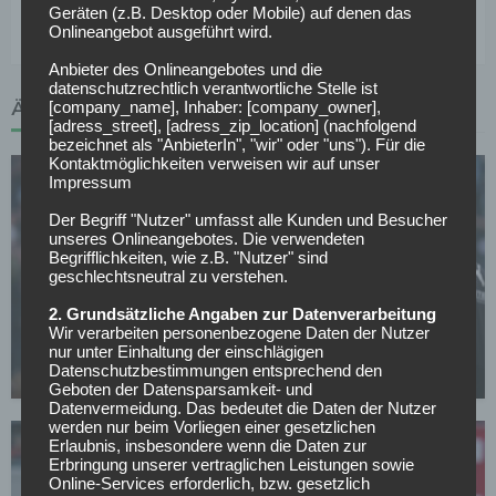
deutschen Fußball findest du hier >>
Geräten (z.B. Desktop oder Mobile) auf denen das
Onlineangebot ausgeführt wird.
Anbieter des Onlineangebotes und die
datenschutzrechtlich verantwortliche Stelle ist
ÄHNLICHE ARTIKEL
[company_name], Inhaber: [company_owner],
[adress_street], [adress_zip_location] (nachfolgend
bezeichnet als "AnbieterIn", "wir" oder "uns"). Für die
Kontaktmöglichkeiten verweisen wir auf unser
Impressum
Der Begriff "Nutzer" umfasst alle Kunden und Besucher
unseres Onlineangebotes. Die verwendeten
Begrifflichkeiten, wie z.B. "Nutzer" sind
geschlechtsneutral zu verstehen.
BORUSSIA MÖNCHENGLADBACH
2. Grundsätzliche Angaben zur Datenverarbeitung
Polanski widerspricht Kritik nach
Wir verarbeiten personenbezogene Daten der Nutzer
Mönchengladbach-Klassenerhalt
nur unter Einhaltung der einschlägigen
Datenschutzbestimmungen entsprechend den
04.05.2026
Geboten der Datensparsamkeit- und
Datenvermeidung. Das bedeutet die Daten der Nutzer
werden nur beim Vorliegen einer gesetzlichen
Erlaubnis, insbesondere wenn die Daten zur
Erbringung unserer vertraglichen Leistungen sowie
Online-Services erforderlich, bzw. gesetzlich