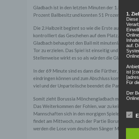
Gladbach ist in den letzten Minuten der 1.Halbzeit 
1. Zi
Prozent Ballbesitz und konnten 51 Prozent der Zwe
Diese 
Verarb
Die 2.Halbzeit beginnt so wie die Erste aufgehört h
Einwi
Onlin
kontrolliert das Geschehen auf dem Platz. Es schein
Inhalt
Gladbach behauptet den Ball mit minutenlangen Pass
auf. 
Tor zu erzielen. Das Spiel ist einseitig und spannung
Syste
Online
Stellenweise wirkt es so als würden die Gladbacher 
Anbiet
In der 69 Minute sind es dann die Fürther, die nach
ist [
[adres
eindringen können und zum Abschluss kommen, doch 
Für d
viel und der Unparteiische beendet die Partei pünktl
Der B
Online
Somit zieht Borussia Mönchengladbach mit einem ve
geschl
Das Weiterkommen der Fohlen, war zu keiner Zeit de
Mannschaften sich in den morgigen Spielen durchse
2. Gr
E
Wir ve
findet am Mittwoch, nach der Partie Borussia Dort
einsc
werden die Lose vom deutschen Sänger Mark Forste
Daten
werden