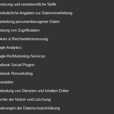
n es die Gäste, die von Anfang an das Heft in die Hand
lsetzung und verantwortliche Stelle
nuten das 0:1 zu erzielen. Fabian Johnson schickt Oscar
undsätzliche Angaben zur Datenverarbeitung
gt in den Strafraum ein. Aus spitzem Winkel zieht der
rarbeitung personenbezogener Daten
hten Ecke.
ebung von Zugriffsdaten
ten. Adam Pinter kommt im Mittelfeld gegen Christoph
okies & Reichweitenmessung
ecktem Bein am Schienbein. Schiedsrichter Dankert zögert
nach kurzer Behandlung weiterspielen.
gle Analytics
er als vorher und so lassen die nächsten Chancen nicht
ogle-Re/Marketing-Services
nd es Thorgan Hazard und Josip Drmic die knapp an Sascha
ebook Social Plugins
euther Fürth ist trotz Unterzahl bemüht schnell über die
cebook Remarketing
n starken Abwehrreihen der Gladbacher.
wsletter
n den Strafraum dribbelt. Gießelmann lässt das Bein stehen
nbindung von Diensten und Inhalten Dritter
nkert pfeift sofort und gibt Strafstoß für die Gäste. Der
ebt den Ball cool unten rechts in die Ecke. Eine
echte der Nutzer und Löschung
t abwarten und auf eine ihrer Stärken, dass Konterspiel,
nderungen der Datenschutzerklärung