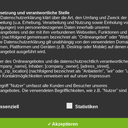
den Kleeblättern klar überlegen. Die Fohlen haben 62
elsetzung und verantwortliche Stelle
ikämpfe für sich entscheiden.
Datenschutzerklärung klärt über die Art, den Umfang und Zweck der
eitung (u.a. Erhebung, Verarbeitung und Nutzung sowie Einholung v
at. Die Borussia ist weiterhin spielbestimmend und
lligungen) von personenbezogenen Daten innerhalb unseres
eangebotes und der mit ihm verbundenen Webseiten, Funktionen und
t fast so, als hätte Gladbach einen Gang zurückgeschaltet.
e (nachfolgend gemeinsam bezeichnet als "Onlineangebot" oder "Web
stafetten, versucht aber auch nicht zwingend das dritte
Die Datenschutzerklärung gilt unabhängig von den verwendeten Doma
sfrei. Borussia hat in dieser Phase 63 Prozent Ballbesitz.
men, Plattformen und Geräten (z.B. Desktop oder Mobile) auf denen
angebot ausgeführt wird.
ein Trainingsspiel absolvieren.
er des Onlineangebotes und die datenschutzrechtlich verantwortliche
 lange Zeit mal wieder in den Strafraum der Gladbacher
company_name], Inhaber: [company_owner], [adress_street],
s_zip_location] (nachfolgend bezeichnet als "AnbieterIn", "wir" oder "
ohne Wirkung. In den letzten Minuten passiert nicht mehr
ie Kontaktmöglichkeiten verweisen wir auf unser Impressum
ich.
egriff "Nutzer" umfasst alle Kunden und Besucher unseres
angebotes. Die verwendeten Begrifflichkeiten, wie z.B. "Nutzer" sind
rdienten 2:0 in die nächste Runde des DFB-Pokals ein.
echtsneutral zu verstehen.
s Spiels gefährdet. Nun bleibt abzuwarten, welche
tzt können. Die Auslosung der Viertelfinalbegegnungen
undsätzliche Angaben zur Datenverarbeitung
ssenziell
Statistiken
rarbeiten personenbezogene Daten der Nutzer nur unter Einhaltung 
mund gegen Hertha BSC, im Sportschau Club statt. Gezogen
hlägigen Datenschutzbestimmungen entsprechend den Geboten der
r.
sparsamkeit- und Datenvermeidung. Das bedeutet die Daten der Nut
✓ Akzeptieren
 nur beim Vorliegen einer gesetzlichen Erlaubnis, insbesondere wen