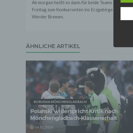
Daten 
Ab morgen heißt es dann für beide Teams wieder „A
erford
Freitag zum Konkurrenten ins Erzgebirge reisen. B
Einwil
Werder Bremen.
Wir tr
entspr
der D
verarb
Zerstö
ÄHNLICHE ARTIKEL
Sofer
sonsti
"Dritt
davon 
stattf
Grundl
spezie
Daten
3. Ve
Die p
BORUSSIA MÖNCHENGLADBACH
Daten
Polanski widerspricht Kritik nach
Grundl
- Die 
Mönchengladbach-Klassenerhalt
unsere
- Die 
04.05.2026