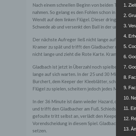
Nach einem schnellen Beginn von beiden Teams, ware
1. Zie
nahmen. So gelang es den Fohlen schon in der 12 Mi
2. Gr
Wendt auf dem linken Flügel. Dieser dringt unbedrän
3. Ve
Schwede ab und versenkt den Ball in der unteren rec
4. Erh
Der nächste Aufreger ließ nicht lange auf sich war
5. Co
Kramer zu spät und trifft den Gladbacher mit gestr
nicht lange und zieht die Rote Karte. Kramer kann 
6. Goo
Gladbach ist jetzt in Überzahl noch spielbestimmend
7. Go
lange auf sich warten. In der 25 und 30 Minuten si
8. Fac
Burchert, dem Keeper der Kleeblätter, scheitern. Gr
9. Fa
Flügel zu spielen, scheitern jedoch jedes Mal an de
10. Ne
In der 36 Minute ist dann wieder Hazard, der sich i
11. Ei
und trifft den Gladbacher am Fuß. Schiedsrichter Da
gefoulte tritt selbst an, verlädt den Keeper und schi
12. R
Vorendscheidung in diesem Spiel. Gladbach kann jetz
13. Ä
setzen.