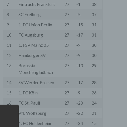
7
Eintracht Frankfurt
27
-1
38
8
SC Freiburg
27
-5
37
9
1. FC Union Berlin
27
-15
31
10
FC Augsburg
27
-17
31
11
1. FSV Mainz 05
27
-9
30
12
Hamburger SV
27
-9
30
13
Borussia
27
-13
29
Mönchengladbach
14
SV Werder Bremen
27
-17
28
15
1. FC Köln
27
-9
26
16
FC St. Pauli
27
-20
24
17
VfL Wolfsburg
27
-22
21
18
1. FC Heidenheim
27
-34
15