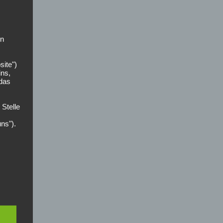
on
site")
ins,
 das
 Stelle
uns").
der
zer
n die