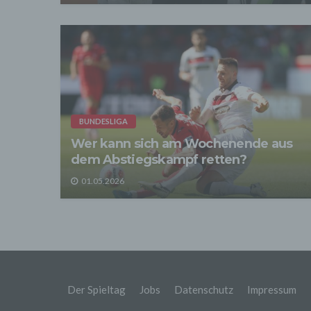
Wir üb
Abrech
ander
Verpfl
Liefer
Bei de
Angab
Anschl
Perso
BUNDESLIGA
erfüll
Wer kann sich am Wochenende aus
4. Er
dem Abstiegskampf retten?
Wir er
befind
01.05.2026
abger
Daten
Betrie
Adres
Wir v
sonsti
statis
Optimi
Der Spieltag
Jobs
Datenschutz
Impressum
Protok
Anhalt