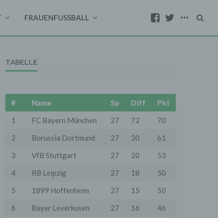
T
FRAUENFUSSBALL
TABELLE
#
Name
Sp
Diff
Pkt
1
FC Bayern München
27
72
70
2
Borussia Dortmund
27
30
61
3
VfB Stuttgart
27
20
53
4
RB Leipzig
27
18
50
5
1899 Hoffenheim
27
15
50
6
Bayer Leverkusen
27
16
46