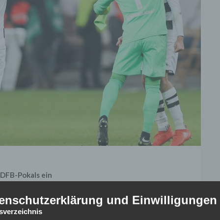
 DFB-Pokals ein
nen Leistung gelungen, in das Viertfinale des DFB-Pokals
enschutzerklärung und Einwilligungen
tsverzeichnis