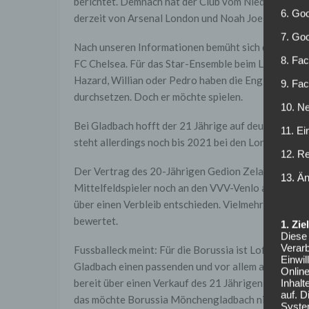
berichtet. Demnach hat der Club vom Niederrhein 
6. Goo
derzeit von Arsenal London und Noah Joel Sarenren
7. Go
Nach unseren Informationen bemüht sich die Boruss
8. Fac
FC Chelsea. Für das Star-Ensemble beim Londoner Fu
Hazard, Willian oder Pedro haben die Engländer gu
9. Fa
durchsetzen. Doch er möchte spielen.
10. Ne
Bei Gladbach hofft der 21 Jährige auf deutlich mehr 
11. Ei
steht allerdings noch bis 2021 bei den Londonern un
12. R
Der Vertrag des 20-Jährigen Gedion Zelalem endet 
13. Ä
Mittelfeldspieler noch an den VVV-Venlo ausgeliehe
über einen Verbleib entschieden. Vielmehr werden d
bewertet.
1. Zi
Diese 
Verarb
Fussballeck meint: Für die Borussia ist Loftus-Chee
Einwi
Gladbach einen passenden und vor allem auch bezahl
Onlin
bereit über einen Verkauf des 21 Jährigen zu sprech
Inhalt
auf. 
das möchte Borussia Mönchengladbach nicht.
Syste