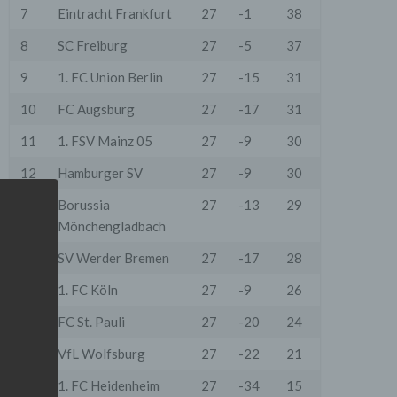
7
Eintracht Frankfurt
27
-1
38
8
SC Freiburg
27
-5
37
9
1. FC Union Berlin
27
-15
31
10
FC Augsburg
27
-17
31
11
1. FSV Mainz 05
27
-9
30
12
Hamburger SV
27
-9
30
13
Borussia
27
-13
29
Mönchengladbach
14
SV Werder Bremen
27
-17
28
15
1. FC Köln
27
-9
26
16
FC St. Pauli
27
-20
24
17
VfL Wolfsburg
27
-22
21
18
1. FC Heidenheim
27
-34
15