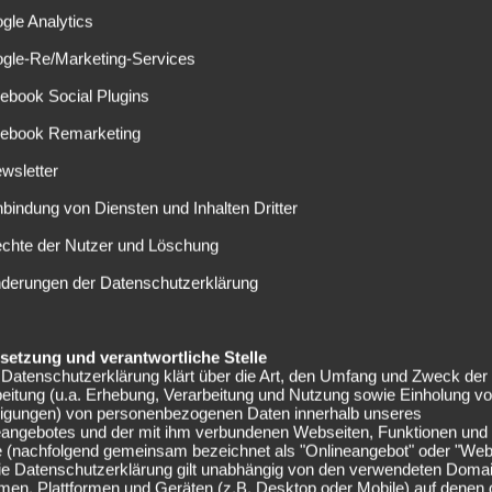
Ruben Loftus-Cheek vom FC Chelsea, Gedion Zelalem,
gle Analytics
 Bazee von Hannover 96 bereits intensiv beobachtet.
ogle-Re/Marketing-Services
ia intensiv um die Dienste von Ruben Loftus-Cheek, vom
ebook Social Plugins
ßballclub reicht es nicht. Mit Cesc Fabregas, Eden
t vorgesorgt und Loftus-Cheek kann sich doch nicht
cebook Remarketing
wsletter
Spielpraxis. Der U21 Nationalspieler (15 Spiele, 5 Tore)
nbindung von Diensten und Inhalten Dritter
ter Vertrag. Das könnte ein Ausschlusskriterium sein.
echte der Nutzer und Löschung
dagegen zu Saisonende. Aktuell ist der offensive
nderungen der Datenschutzerklärung
n. Die Verantwortlichen von Arsenal haben sich noch nicht
ie Leistungen des U20 Nationalspielers aus den USA
elsetzung und verantwortliche Stelle
Datenschutzerklärung klärt über die Art, den Umfang und Zweck der
eitung (u.a. Erhebung, Verarbeitung und Nutzung sowie Einholung v
k der Wunschspieler, doch zu teuer. Mit Gedion Zelalem hat
lligungen) von personenbezogenen Daten innerhalb unseres
baren Spieler gefunden. Der FC Chelsea war zuletzt nicht
eangebotes und der mit ihm verbundenen Webseiten, Funktionen und
en, viel mehr kommt für die Londoner eine Leihe in Frage,
e (nachfolgend gemeinsam bezeichnet als "Onlineangebot" oder "Web
Die Datenschutzerklärung gilt unabhängig von den verwendeten Doma
men, Plattformen und Geräten (z.B. Desktop oder Mobile) auf denen