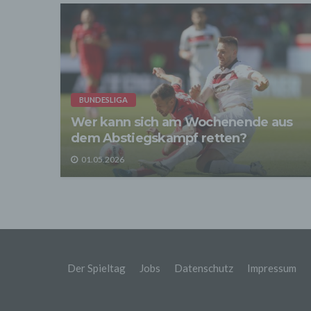
Sofer
sonsti
"Dritt
davon 
stattf
Grundl
spezie
Daten
BUNDESLIGA
3. Ve
Wer kann sich am Wochenende aus
Die p
Daten
dem Abstiegskampf retten?
Grundl
- Die 
01.05.2026
unsere
- Die 
Wir üb
Abrech
ander
Verpfl
Liefer
Der Spieltag
Jobs
Datenschutz
Impressum
Bei de
Angab
Anschl