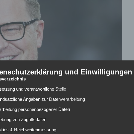
enschutzerklärung und Einwilligungen
tsverzeichnis
lsetzung und verantwortliche Stelle
undsätzliche Angaben zur Datenverarbeitung
rarbeitung personenbezogener Daten
ebung von Zugriffsdaten
t große Gerüchte, dass der Verein noch einen schnellen
ort Bild über drei interessante Spieler für die Gladbacher
okies & Reichweitenmessung