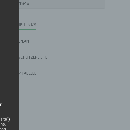
1846
EXTERNE LINKS
SPIELPLAN
TORSCHÜTZENLISTE
FORMTABELLE
on
site")
ins,
 das