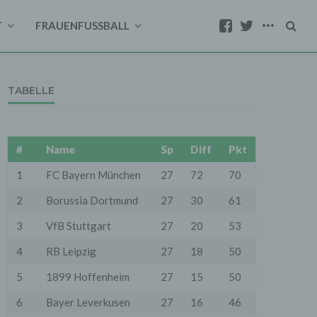
T
FRAUENFUSSBALL
TABELLE
#
Name
Sp
Diff
Pkt
1
FC Bayern München
27
72
70
2
Borussia Dortmund
27
30
61
3
VfB Stuttgart
27
20
53
4
RB Leipzig
27
18
50
5
1899 Hoffenheim
27
15
50
6
Bayer Leverkusen
27
16
46