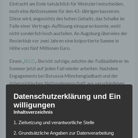
Eintracht am Ende tatsächlich für Weinzierl entscheiden,
noch eine Ablösesumme für den 43-Jährigen kassieren.
Diese wird, angesichts des hohen Gehalts, das Schalke im
Falle einer Vertrags-Auflösung einsparen konnte, wohl
nicht sonderlich hoch ausfallen. An Augsburg überwies der
Revierklub vor zwei Jahren eine kolportierte Summe in
Höhe von fünf Millionen Euro.
Einem „
BILD
„-Bericht zufolge, möchte der Fußballlehrer im
Sommer jetzt auf jeden Fall wieder arbeiten. Nachdem
Engagements bei Borussia Mönchengladbach und der
österreichischen Nationalmannschaft aus verschiedenen
Gründen scheiterten, könnte er mit Eintracht Frankfurt nun
Datenschutzerklärung und Ein
endlich einen neuen Arbeitgeber gefunden haben. Dass
willigungen
Schalke ihm dabei einen Strich durch die Rechnung macht
Inhaltsverzeichnis
und einer Vertrags-Auflösung nicht zustimmt, erscheint
unwahrscheinlich. Ansonsten würde Weinzierl in der
1. Zielsetzung und verantwortliche Stelle
nächsten Saison, so heißt es in dem Bericht, noch vier
2. Grundsätzliche Angaben zur Datenverarbeitung
Millionen Euro von seinem Ex-Klub kassieren. Ein weiterer