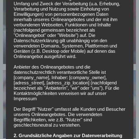
Umfang und Zweck der Verarbeitung (u.a. Erhebung,
Verarbeitung und Nutzung sowie Einholung von
Einwilligungen) von personenbezogenen Daten
innerhalb unseres Onlineangebotes und der mit ihm
verbundenen Webseiten, Funktionen und Inhalte
(nachfolgend gemeinsam bezeichnet als
SONSTIGES
"Onlineangebot" oder "Website") auf. Die
Datenschutzerklärung gilt unabhängig von den
All or Nothing: Hearts & Schwolow greifen nach
verwendeten Domains, Systemen, Plattformen und
der Krone
Geräten (z.B. Desktop oder Mobile) auf denen das
Onlineangebot ausgeführt wird.
15.05.2026
Anbieter des Onlineangebotes und die
datenschutzrechtlich verantwortliche Stelle ist
[company_name], Inhaber: [company_owner],
[adress_street], [adress_zip_location] (nachfolgend
bezeichnet als "AnbieterIn", "wir" oder "uns"). Für die
Kontaktmöglichkeiten verweisen wir auf unser
Impressum
FC SCHALKE 04
Der Begriff "Nutzer" umfasst alle Kunden und Besucher
unseres Onlineangebotes. Die verwendeten
Offiziell: Schalke verlängert langfristig mit
Begrifflichkeiten, wie z.B. "Nutzer" sind
Vereinslegende
geschlechtsneutral zu verstehen.
07.05.2026
2. Grundsätzliche Angaben zur Datenverarbeitung