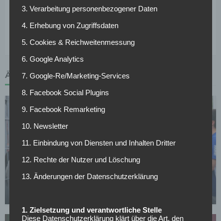
Kandidat für die Eintracht soll Salzburg-Trainer Marco
3. Verarbeitung personenbezogener Daten
Rose sein. Der 41-Jährige dementierte bislang allerdings
4. Erhebung von Zugriffsdaten
sämtliche Gespräche.
5. Cookies & Reichweitenmessung
6. Google Analytics
ÄHNLICHE ARTIKEL
7. Google-Re/Marketing-Services
8. Facebook Social Plugins
9. Facebook Remarketing
10. Newsletter
11. Einbindung von Diensten und Inhalten Dritter
12. Rechte der Nutzer und Löschung
FC SCHALKE 04
13. Änderungen der Datenschutzerklärung
Schalke verleiht Torwart nach Norwegen
14.07.2026
1. Zielsetzung und verantwortliche Stelle
Diese Datenschutzerklärung klärt über die Art, den