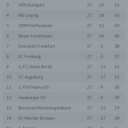
Anbieter stattfindet. Die Übermittlung von Daten in
3
VfB Stuttgart
27
20
53
Drittstaaten erfolgt entweder auf Grundlage einer
gesetzlichen Erlaubnis, einer Einwilligung der Nutzer
4
RB Leipzig
27
18
50
oder spezieller Vertragsklauseln, die eine gesetzlich
vorausgesetzte Sicherheit der Daten gewährleisten.
5
1899 Hoffenheim
27
15
50
3. Verarbeitung personenbezogener Daten
6
Bayer Leverkusen
27
16
46
Die personenbezogenen Daten werden, neben den
ausdrücklich in dieser Datenschutzerklärung
7
Eintracht Frankfurt
27
-1
38
genannten Verwendung, für die folgenden Zwecke auf
Grundlage gesetzlicher Erlaubnisse oder
8
SC Freiburg
27
-5
37
Einwilligungen der Nutzer verarbeitet:
- Die Zurverfügungstellung, Ausführung, Pflege,
9
1. FC Union Berlin
27
-15
31
Optimierung und Sicherung unserer Dienste-, Service-
und Nutzerleistungen;
10
FC Augsburg
27
-17
31
- Die Gewährleistung eines effektiven Kundendienstes
und technischen Supports.
11
1. FSV Mainz 05
27
-9
30
Wir übermitteln die Daten der Nutzer an Dritte nur,
wenn dies für Abrechnungszwecke notwendig ist (z.B.
12
Hamburger SV
27
-9
30
an einen Zahlungsdienstleister) oder für andere
Zwecke, wenn diese notwendig sind, um unsere
13
Borussia Mönchengladbach
27
-13
29
vertraglichen Verpflichtungen gegenüber den Nutzern
zu erfüllen (z.B. Adressmitteilung an Lieferanten).
14
SV Werder Bremen
27
-17
28
Bei der Kontaktaufnahme mit uns (per Kontaktformular