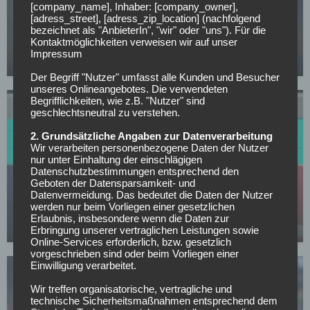
[company_name], Inhaber: [company_owner],
SV DARMSTADT 98
[adress_street], [adress_zip_location] (nachfolgend
Offiziell: Darmstadt 98 verlängert mit Trainer
bezeichnet als "AnbieterIn", "wir" oder "uns"). Für die
Kontaktmöglichkeiten verweisen wir auf unser
Kohfeldt
Impressum
07.05.2026
Der Begriff "Nutzer" umfasst alle Kunden und Besucher
unseres Onlineangebotes. Die verwendeten
Begrifflichkeiten, wie z.B. "Nutzer" sind
geschlechtsneutral zu verstehen.
2. Grundsätzliche Angaben zur Datenverarbeitung
Wir verarbeiten personenbezogene Daten der Nutzer
nur unter Einhaltung der einschlägigen
Datenschutzbestimmungen entsprechend den
SV DARMSTADT 98
Geboten der Datensparsamkeit- und
Interesse an Top-Stürmer: Darmstadt fordert
Datenvermeidung. Das bedeutet die Daten der Nutzer
werden nur beim Vorliegen einer gesetzlichen
Rekordablöse!
Erlaubnis, insbesondere wenn die Daten zur
03.05.2026
Erbringung unserer vertraglichen Leistungen sowie
Online-Services erforderlich, bzw. gesetzlich
vorgeschrieben sind oder beim Vorliegen einer
Einwilligung verarbeitet.
Wir treffen organisatorische, vertragliche und
technische Sicherheitsmaßnahmen entsprechend dem