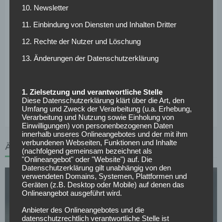
Infos zum Spiel:
10. Newsletter
11. Einbindung von Diensten und Inhalten Dritter
Anpfiff:
05.02.2017 um 17:30 Uhr
12. Rechte der Nutzer und Löschung
Bilanz gegeneinander gesamt:
4-0-3 bei 10:7 Toren
13. Änderungen der Datenschutzerklärung
Bilanz gegeneinander bei Heimspiel Frankfurt:
2-0-
1 bei 4:2 Toren
Tipp:
Heimsieg Frankfurt
1. Zielsetzung und verantwortliche Stelle
Diese Datenschutzerklärung klärt über die Art, den
Umfang und Zweck der Verarbeitung (u.a. Erhebung,
Tags :
Bundesliga – 19. Spieltag – Saison 2016/2017
Verarbeitung und Nutzung sowie Einholung von
Einwilligungen) von personenbezogenen Daten
innerhalb unseres Onlineangebotes und der mit ihm
verbundenen Webseiten, Funktionen und Inhalte
ÄHNLICHE ARTIKEL
(nachfolgend gemeinsam bezeichnet als
"Onlineangebot" oder "Website") auf. Die
Datenschutzerklärung gilt unabhängig von den
verwendeten Domains, Systemen, Plattformen und
Geräten (z.B. Desktop oder Mobile) auf denen das
Onlineangebot ausgeführt wird.
Anbieter des Onlineangebotes und die
datenschutzrechtlich verantwortliche Stelle ist