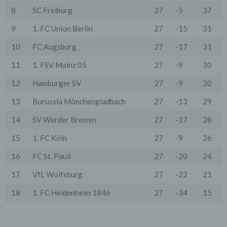
Serverlogfiles). Zu den Zugriffsdaten gehören Name
der abgerufenen Webseite, Datei, Datum und Uhrzeit
8
SC Freiburg
27
-5
37
des Abrufs, übertragene Datenmenge, Meldung über
erfolgreichen Abruf, Browsertyp nebst Version, das
9
1. FC Union Berlin
27
-15
31
Betriebssystem des Nutzers, Referrer URL (die zuvor
besuchte Seite), IP-Adresse und der anfragende
10
FC Augsburg
27
-17
31
Provider.
11
1. FSV Mainz 05
27
-9
30
Wir verwenden die Protokolldaten ohne Zuordnung zur
Person des Nutzers oder sonstiger Profilerstellung
12
Hamburger SV
27
-9
30
entsprechend den gesetzlichen Bestimmungen nur für
statistische Auswertungen zum Zweck des Betriebs,
13
Borussia Mönchengladbach
27
-13
29
der Sicherheit und der Optimierung unseres
Onlineangebotes. Wir behalten uns jedoch vor, die
14
SV Werder Bremen
27
-17
28
Protokolldaten nachträglich zu überprüfen, wenn
aufgrund konkreter Anhaltspunkte der berechtigte
15
1. FC Köln
27
-9
26
Verdacht einer rechtswidrigen Nutzung besteht.
5. Cookies & Reichweitenmessung
16
FC St. Pauli
27
-20
24
Cookies sind Informationen, die von unserem
Webserver oder Webservern Dritter an die Web-
17
VfL Wolfsburg
27
-22
21
Browser der Nutzer übertragen und dort für einen
späteren Abruf gespeichert werden. Über den Einsatz
18
1. FC Heidenheim 1846
27
-34
15
von Cookies im Rahmen pseudonymer
Reichweitenmessung werden die Nutzer im Rahmen
dieser Datenschutzerklärung informiert.