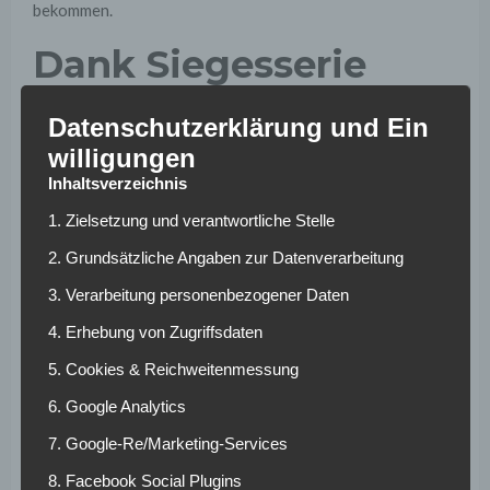
bekommen.
Dank Siegesserie
wieder gut
Datenschutzerklärung und Ein
Stimmung
willigungen
Inhaltsverzeichnis
Diese Zeit hat sich ausgezahlt. Die letzten vier
1. Zielsetzung und verantwortliche Stelle
Pflichtspiele konnte die Eintracht allesamt gewinnen.
2. Grundsätzliche Angaben zur Datenverarbeitung
Dabei gelangen insgesamt beeindruckende 16 Treffer. Als
Schlüsselspiel für den Erfolg sieht Adi Hütter das
3. Verarbeitung personenbezogener Daten
Bundesliga-Spiel gegen Hannover 96. 4:1 gewann die
4. Erhebung von Zugriffsdaten
zuvor kriselnden Frankfurter in der Commerzbank-Arena.
„Da standen wir gehörig unter Druck, mit einer Niederlage
5. Cookies & Reichweitenmessung
wären wir 17. gewesen. Aber die Mannschaft hat es
6. Google Analytics
souverän gemeistert, das hat mich beeindruckt“, so Hütter.
7. Google-Re/Marketing-Services
Die Siege danach seien auch ein Resultat aus dem Erfolg
gegen Hannover gewesen.
8. Facebook Social Plugins