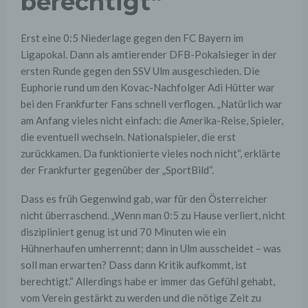
berechtigt“
Erst eine 0:5 Niederlage gegen den FC Bayern im
Ligapokal. Dann als amtierender DFB-Pokalsieger in der
ersten Runde gegen den SSV Ulm ausgeschieden. Die
Euphorie rund um den Kovac-Nachfolger Adi Hütter war
bei den Frankfurter Fans schnell verflogen. „Natürlich war
am Anfang vieles nicht einfach: die Amerika-Reise, Spieler,
die eventuell wechseln. Nationalspieler, die erst
zurückkamen. Da funktionierte vieles noch nicht“, erklärte
der Frankfurter gegenüber der „SportBild“.
Dass es früh Gegenwind gab, war für den Österreicher
nicht überraschend. „Wenn man 0:5 zu Hause verliert, nicht
diszipliniert genug ist und 70 Minuten wie ein
Hühnerhaufen umherrennt; dann in Ulm ausscheidet – was
soll man erwarten? Dass dann Kritik aufkommt, ist
berechtigt.“ Allerdings habe er immer das Gefühl gehabt,
vom Verein gestärkt zu werden und die nötige Zeit zu