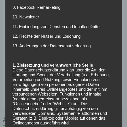
Positive
9. Facebook Remarketing
10. Newsletter
Kommunikation als
11. Einbindung von Diensten und Inhalten Dritter
Erfolgsgeheimnis
12. Rechte der Nutzer und Löschung
13. Änderungen der Datenschutzerklärung
Was Adi Hütter besonders auszeichnet, ist die
Kommunikation mit seinen Spielern. Wenn es mal nicht so
läuft, müsse man sofort gegensteuern. „Ich versuche, klar
1. Zielsetzung und verantwortliche Stelle
zu analysieren, und führe viele Einzelgespräche. Ich will
Diese Datenschutzerklärung klärt über die Art, den
von den Spielern wissen, was sie beschäftigt, auch private
Umfang und Zweck der Verarbeitung (u.a. Erhebung,
Verarbeitung und Nutzung sowie Einholung von
Dinge. Und dann ist positive Kommunikation ganz wichtig,
Einwilligungen) von personenbezogenen Daten
um den Gegenwind, der von außen kommt, in Rückenwind
innerhalb unseres Onlineangebotes und der mit ihm
verbundenen Webseiten, Funktionen und Inhalte
umzuwandeln“, beschrieb der Eintracht-Coach.
(nachfolgend gemeinsam bezeichnet als
"Onlineangebot" oder "Website") auf. Die
Datenschutzerklärung gilt unabhängig von den
verwendeten Domains, Systemen, Plattformen und
Geräten (z.B. Desktop oder Mobile) auf denen das
ÄHNLICHE ARTIKEL
Onlineangebot ausgeführt wird.