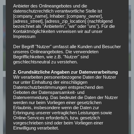
Anbieter des Onlineangebotes und die
datenschutzrechtlich verantwortliche Stelle ist
[company_name], Inhaber: [company_owner],
[adress_street], [adress_zip_location] (nachfolgend
bezeichnet als "AnbieterIn", "wir" oder "uns"). Für die
Kontaktmöglichkeiten verweisen wir auf unser
Impressum
Der Begriff "Nutzer" umfasst alle Kunden und Besucher
EINTRACHT FRANKFURT
unseres Onlineangebotes. Die verwendeten
Elye Wahi: Neuer Interessent aus der Süper Lig!
Begrifflichkeiten, wie z.B. "Nutzer" sind
geschlechtsneutral zu verstehen.
30.04.2026
2. Grundsätzliche Angaben zur Datenverarbeitung
Wir verarbeiten personenbezogene Daten der Nutzer
nur unter Einhaltung der einschlägigen
Datenschutzbestimmungen entsprechend den
Geboten der Datensparsamkeit- und
Datenvermeidung. Das bedeutet die Daten der Nutzer
werden nur beim Vorliegen einer gesetzlichen
Erlaubnis, insbesondere wenn die Daten zur
Erbringung unserer vertraglichen Leistungen sowie
EINTRACHT FRANKFURT
Online-Services erforderlich, bzw. gesetzlich
Krach um Riera – Wie lange geht das SGE-Theater
vorgeschrieben sind oder beim Vorliegen einer
noch gut?
Einwilligung verarbeitet.