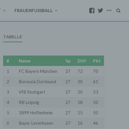
T
FRAUENFUSSBALL
TABELLE
#
Name
Sp
Diff
Pkt
1
FC Bayern München
27
72
70
2
Borussia Dortmund
27
30
61
3
VfB Stuttgart
27
20
53
4
RB Leipzig
27
18
50
5
1899 Hoffenheim
27
15
50
6
Bayer Leverkusen
27
16
46