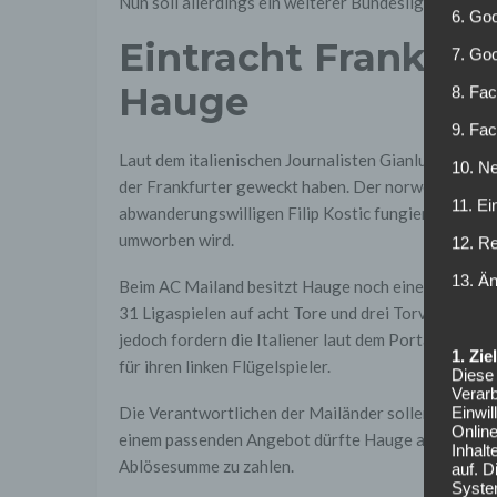
Nun soll allerdings ein weiterer Bundesligist ein 
6. Goo
Eintracht Frankfurt
7. Go
Hauge
8. Fac
9. Fa
Laut dem italienischen Journalisten Gianluca di Ma
10. Ne
der Frankfurter geweckt haben. Der norwegische Flü
11. Ei
abwanderungswilligen Filip Kostic fungieren, welch
umworben wird.
12. R
13. Ä
Beim AC Mailand besitzt Hauge noch einen Vertrag 
31 Ligaspielen auf acht Tore und drei Torvorlagen. 
jedoch fordern die Italiener laut dem Portal „Tutt
1. Zi
für ihren linken Flügelspieler.
Diese 
Verarb
Die Verantwortlichen der Mailänder sollen einem Tr
Einwi
Onlin
einem passenden Angebot dürfte Hauge also den Klub
Inhalt
Ablösesumme zu zahlen.
auf. 
Syste