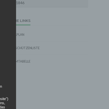
1846
EXTERNE LINKS
SPIELPLAN
TORSCHÜTZENLISTE
FORMTABELLE
on
site")
ins,
 das