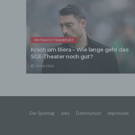
Sofer
sonsti
"Dritt
davon 
stattf
Grundl
spezie
Daten
EINTRACHT FRANKFURT
3. Ve
Krach um Riera – Wie lange geht das
Die p
SGE-Theater noch gut?
Daten
Grundl
30.04.2026
- Die 
unsere
- Die 
Wir üb
Abrech
ander
Verpfl
Liefer
Der Spieltag
Jobs
Datenschutz
Impressum
Bei de
Angab
Anschl
Perso