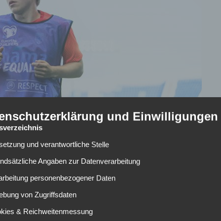
enschutzerklärung und Einwilligungen
tsverzeichnis
lsetzung und verantwortliche Stelle
undsätzliche Angaben zur Datenverarbeitung
rarbeitung personenbezogener Daten
ebung von Zugriffsdaten
er internationales Klubs auf sich. Immer wieder wird auch
r galt bislang der VfL Wolfsburg als einziger Interessent.
okies & Reichweitenmessung