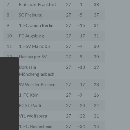
7
Eintracht Frankfurt
27
-1
38
8
SC Freiburg
27
-5
37
9
1. FC Union Berlin
27
-15
31
10
FC Augsburg
27
-17
31
11
1. FSV Mainz 05
27
-9
30
12
Hamburger SV
27
-9
30
13
Borussia
27
-13
29
Mönchengladbach
14
SV Werder Bremen
27
-17
28
15
1. FC Köln
27
-9
26
16
FC St. Pauli
27
-20
24
17
VfL Wolfsburg
27
-22
21
18
1. FC Heidenheim
27
-34
15