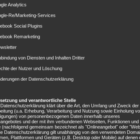
Auge auf den Norweger geworfen haben.
gle Analytics
 zeigt Interesse an
ogle-Re/Marketing-Services
ebook Social Plugins
cebook Remarketing
rzio soll Jens Petter Hauge vom AC Mailand das Interesse
wsletter
gelspieler könnte als Ersatz für den
nbindung von Diensten und Inhalten Dritter
er seit geraumer Zeit von italienischen Spitzenvereinen
echte der Nutzer und Löschung
nderungen der Datenschutzerklärung
bis 2025. In der vergangenen Saison kam der Norweger in
Sein Marktwert beläuft sich auf rund zehn Millionen Euro,
o Mercato Web“ eine Ablöse in Höhe von 15 Millionen Euro
elsetzung und verantwortliche Stelle
Datenschutzerklärung klärt über die Art, den Umfang und Zweck der
eitung (u.a. Erhebung, Verarbeitung und Nutzung sowie Einholung v
ansfer gegenüber allerdings nicht abgeneigt sein. Bei
lligungen) von personenbezogenen Daten innerhalb unseres
eangebotes und der mit ihm verbundenen Webseiten, Funktionen und
 verlassen, sofern Frankfurt bereit ist die geforderte
e (nachfolgend gemeinsam bezeichnet als "Onlineangebot" oder "Web
Die Datenschutzerklärung gilt unabhängig von den verwendeten Doma
men, Plattformen und Geräten (z.B. Desktop oder Mobile) auf denen