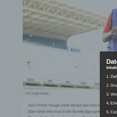
Dat
Inhal
1. Zie
2. Gr
Foto: Imago Images
3. Ve
4. Erh
Jens Petter Hauge zieht aktuell das Interesse einig
über einen Wechsel in die Bundesliga spekuliert. Hie
5. Co