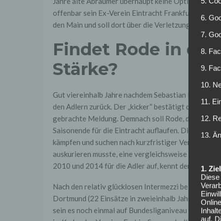
Jahre alte Abräumer überhaupt keine Option im star
5. Co
offenbar sein Ex-Verein Eintracht Frankfurt. Medie
6. Goo
den Main und soll dort über die Verletzungsproblem
7. Go
Findet Rode in der
8. Fac
Stärke?
9. Fa
10. Ne
Gut viereinhalb Jahre nachdem Sebastian Rode Eintr
11. Ei
den Adlern zurück. Der „kicker“ bestätigt die am S
gebrachte Meldung. Demnach soll Rode, der beim BVB
12. R
Saisonende für die Eintracht auflaufen. Die Hessen 
13. Ä
kämpfen und suchen nach kurzfristiger Verstärkung.
auskurieren musste, eine vergleichsweise risikofrei
2010 und 2014 für die Adler auf, kennt den Verein a
1. Zi
Diese 
Verarb
Nach den relativ glücklosen Intermezzi bei Bayern 
Einwi
Dortmund (22 Einsätze in zweieinhalb Jahren) könnt
Onlin
sein es noch einmal auf Bundesliganiveau zu schaff
Inhalt
auf. 