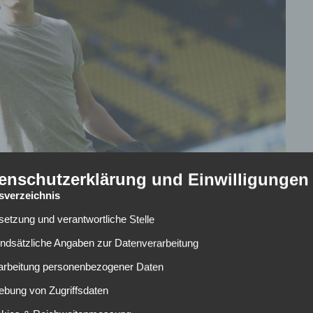
enschutzerklärung und Einwilligungen
tsverzeichnis
lsetzung und verantwortliche Stelle
undsätzliche Angaben zur Datenverarbeitung
rarbeitung personenbezogener Daten
ia Dortmund im Sommer 2016 nicht wirklich angekommen.
ebung von Zugriffsdaten
 in den zweieinhalb Jahren. Unter Lucien Favre war der 28