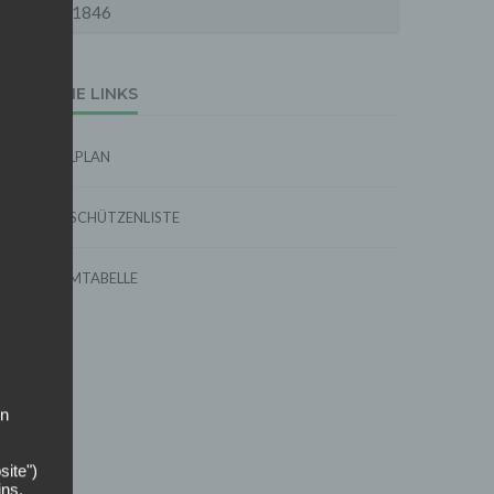
1846
EXTERNE LINKS
SPIELPLAN
TORSCHÜTZENLISTE
FORMTABELLE
on
site")
ins,