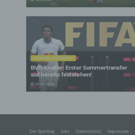
Sofer
sonsti
"Dritt
davon 
stattf
Grundl
spezie
Daten
3. Ve
Die p
BORUSSIA DORTMUND
Daten
BVB-Knaller: Erster Sommertransfer
Grundl
- Die 
soll bereits feststehen!
unsere
- Die 
05.05.2026
Wir üb
Abrech
ander
Verpfl
Liefer
Bei de
Angab
Der Spieltag
Jobs
Datenschutz
Impressum