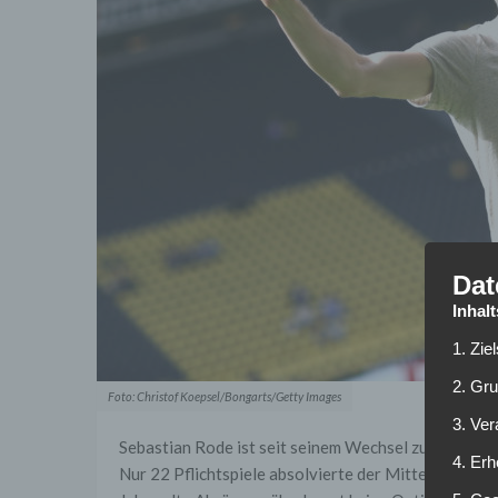
Dat
Inhal
1. Zie
2. Gr
Foto: Christof Koepsel/Bongarts/Getty Images
3. Ve
Sebastian Rode ist seit seinem Wechsel zu Boruss
4. Erh
Nur 22 Pflichtspiele absolvierte der Mittelfeldmann