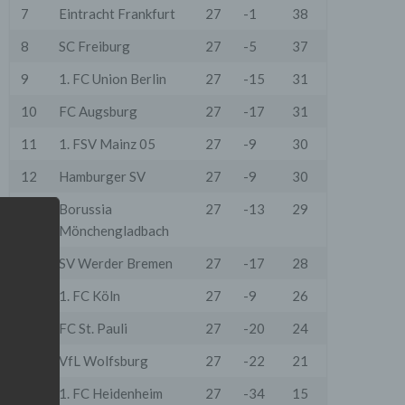
7
Eintracht Frankfurt
27
-1
38
8
SC Freiburg
27
-5
37
9
1. FC Union Berlin
27
-15
31
10
FC Augsburg
27
-17
31
11
1. FSV Mainz 05
27
-9
30
12
Hamburger SV
27
-9
30
13
Borussia
27
-13
29
Mönchengladbach
14
SV Werder Bremen
27
-17
28
15
1. FC Köln
27
-9
26
16
FC St. Pauli
27
-20
24
17
VfL Wolfsburg
27
-22
21
18
1. FC Heidenheim
27
-34
15