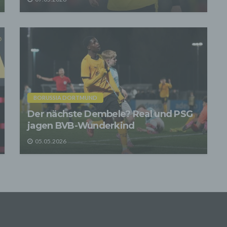
n im Rahmen dieser Datenschutzerklärung Inhalte, Werkzeuge oder
ge Mittel von anderen Anbietern (nachfolgend gemeinsam bezeichnet
-Anbieter") eingesetzt werden und deren genannter Sitz im Ausland ist,
auszugehen, dass ein Datentransfer in die Sitzstaaten der Dritt-Anbi
indet. Die Übermittlung von Daten in Drittstaaten erfolgt entweder auf
age einer gesetzlichen Erlaubnis, einer Einwilligung der Nutzer oder
ller Vertragsklauseln, die eine gesetzlich vorausgesetzte Sicherheit 
 gewährleisten.
rarbeitung personenbezogener Daten
ersonenbezogenen Daten werden, neben den ausdrücklich in dieser
BORUSSIA DORTMUND
schutzerklärung genannten Verwendung, für die folgenden Zwecke a
Der nächste Dembele? Real und PSG
age gesetzlicher Erlaubnisse oder Einwilligungen der Nutzer verarbei
Zurverfügungstellung, Ausführung, Pflege, Optimierung und Sicherung
jagen BVB-Wunderkind
r Dienste-, Service- und Nutzerleistungen;
Gewährleistung eines effektiven Kundendienstes und technischen Su
05.05.2026
ermitteln die Daten der Nutzer an Dritte nur, wenn dies für
nungszwecke notwendig ist (z.B. an einen Zahlungsdienstleister) ode
e Zwecke, wenn diese notwendig sind, um unsere vertraglichen
ichtungen gegenüber den Nutzern zu erfüllen (z.B. Adressmitteilung a
anten).
r Kontaktaufnahme mit uns (per Kontaktformular oder Email) werden 
en des Nutzers zwecks Bearbeitung der Anfrage sowie für den Fall, 