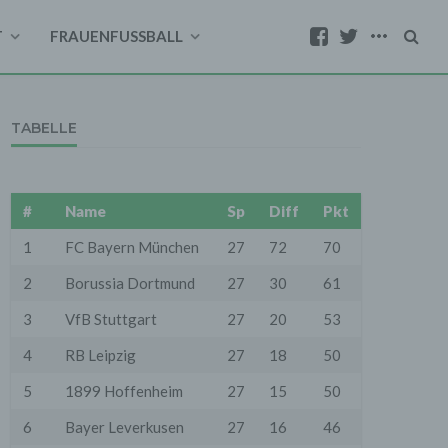
T
FRAUENFUSSBALL
TABELLE
#
Name
Sp
Diff
Pkt
1
FC Bayern München
27
72
70
2
Borussia Dortmund
27
30
61
3
VfB Stuttgart
27
20
53
4
RB Leipzig
27
18
50
5
1899 Hoffenheim
27
15
50
6
Bayer Leverkusen
27
16
46