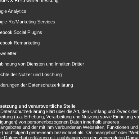
k besetzten Mittelfeld der Dortmunder. Nun erlöst ihn
okies & Reichweitenmessung
nberichten zufolge steht Rode kurz vor einer Rückkehr an
gle Analytics
e in der Zentrale hinweghelfen.
ogle-Re/Marketing-Services
 Heimat zu alter
ebook Social Plugins
cebook Remarketing
wsletter
acht Frankfurt verlassen hat, kehrt der Abräumer wohl zu
nbindung von Diensten und Inhalten Dritter
amstagabend von der „Frankfurter Rundschau“ in Umlauf
 keine Chancen auf einen Einsatz hat, per Leihe bis zum
echte der Nutzer und Löschung
haben derzeit in der Mittelfeldzentrale mit Ausfällen zu
nderungen der Datenschutzerklärung
 Sebastian Rode wäre, obwohl er selbst einige Verletungen
e Variante. Der inzwischen 28-Jährige lief bereits zwischen
lso bestens.
elsetzung und verantwortliche Stelle
Datenschutzerklärung klärt über die Art, den Umfang und Zweck der
eitung (u.a. Erhebung, Verarbeitung und Nutzung sowie Einholung v
München (38 Einsätze in zwei Jahren) und Borussia
lligungen) von personenbezogenen Daten innerhalb unseres
e die Rückkehr nach Frankfurt die letzte Chance für Rode
eangebotes und der mit ihm verbundenen Webseiten, Funktionen und
en. Der gebürtige Südhesse wäre nicht der erste Rückkehrer
e (nachfolgend gemeinsam bezeichnet als "Onlineangebot" oder "Web
Die Datenschutzerklärung gilt unabhängig von den verwendeten Doma