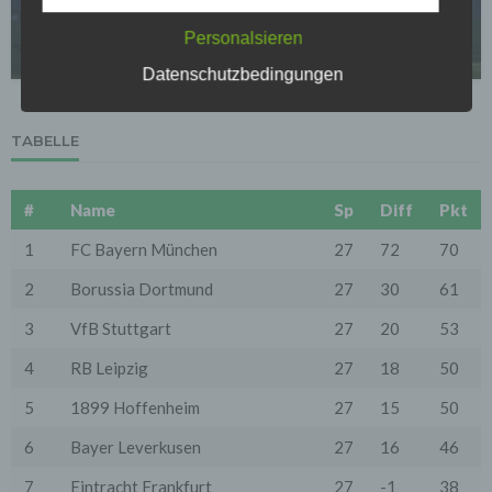
Remis im Kampf um Europa: Doan rettet Frankfurt
Sofern im Rahmen dieser Datenschutzerklärung
einen Punkt in Augsburg
Inhalte, Werkzeuge oder sonstige Mittel von anderen
Personalsieren
Anbietern (nachfolgend gemeinsam bezeichnet als
25.04.2026
"Dritt-Anbieter") eingesetzt werden und deren
Datenschutzbedingungen
genannter Sitz im Ausland ist, ist davon auszugehen,
dass ein Datentransfer in die Sitzstaaten der Dritt-
Anbieter stattfindet. Die Übermittlung von Daten in
TABELLE
Drittstaaten erfolgt entweder auf Grundlage einer
gesetzlichen Erlaubnis, einer Einwilligung der Nutzer
oder spezieller Vertragsklauseln, die eine gesetzlich
vorausgesetzte Sicherheit der Daten gewährleisten.
#
Name
Sp
Diff
Pkt
3. Verarbeitung personenbezogener Daten
1
FC Bayern München
27
72
70
Die personenbezogenen Daten werden, neben den
ausdrücklich in dieser Datenschutzerklärung
2
Borussia Dortmund
27
30
61
genannten Verwendung, für die folgenden Zwecke auf
Grundlage gesetzlicher Erlaubnisse oder
3
VfB Stuttgart
27
20
53
Einwilligungen der Nutzer verarbeitet:
- Die Zurverfügungstellung, Ausführung, Pflege,
4
RB Leipzig
27
18
50
Optimierung und Sicherung unserer Dienste-, Service-
und Nutzerleistungen;
- Die Gewährleistung eines effektiven Kundendienstes
5
1899 Hoffenheim
27
15
50
und technischen Supports.
6
Bayer Leverkusen
27
16
46
Wir übermitteln die Daten der Nutzer an Dritte nur,
wenn dies für Abrechnungszwecke notwendig ist (z.B.
7
Eintracht Frankfurt
27
-1
38