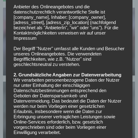
Anbieter des Onlineangebotes und die
datenschutzrechtlich verantwortliche Stelle ist
[company_name], Inhaber: [company_owner],
[adress_street], [adress_zip_location] (nachfolgend
bezeichnet als "AnbieterIn", "wir" oder "uns"). Für die
Kontaktmöglichkeiten verweisen wir auf unser
Impressum
HAMBURGER SV
Der Begriff "Nutzer" umfasst alle Kunden und Besucher
Märchenhafter Auftritt: HSV will diesen Leihspieler
unseres Onlineangebotes. Die verwendeten
Begrifflichkeiten, wie z.B. "Nutzer" sind
langfristig halten
geschlechtsneutral zu verstehen.
03.05.2026
2. Grundsätzliche Angaben zur Datenverarbeitung
Wir verarbeiten personenbezogene Daten der Nutzer
nur unter Einhaltung der einschlägigen
Datenschutzbestimmungen entsprechend den
Geboten der Datensparsamkeit- und
Datenvermeidung. Das bedeutet die Daten der Nutzer
werden nur beim Vorliegen einer gesetzlichen
Erlaubnis, insbesondere wenn die Daten zur
Erbringung unserer vertraglichen Leistungen sowie
HAMBURGER SV
Online-Services erforderlich, bzw. gesetzlich
vorgeschrieben sind oder beim Vorliegen einer
Dieser HSV-Star hat entschieden, ob er dem Klub
Einwilligung verarbeitet.
erhalten bleibt