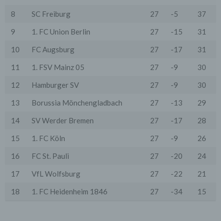
Serverlogfiles). Zu den Zugriffsdaten gehören Name
der abgerufenen Webseite, Datei, Datum und Uhrzeit
8
SC Freiburg
27
-5
37
des Abrufs, übertragene Datenmenge, Meldung über
erfolgreichen Abruf, Browsertyp nebst Version, das
9
1. FC Union Berlin
27
-15
31
Betriebssystem des Nutzers, Referrer URL (die zuvor
besuchte Seite), IP-Adresse und der anfragende
10
FC Augsburg
27
-17
31
Provider.
11
1. FSV Mainz 05
27
-9
30
Wir verwenden die Protokolldaten ohne Zuordnung zur
Person des Nutzers oder sonstiger Profilerstellung
12
Hamburger SV
27
-9
30
entsprechend den gesetzlichen Bestimmungen nur für
statistische Auswertungen zum Zweck des Betriebs,
13
Borussia Mönchengladbach
27
-13
29
der Sicherheit und der Optimierung unseres
Onlineangebotes. Wir behalten uns jedoch vor, die
Protokolldaten nachträglich zu überprüfen, wenn
14
SV Werder Bremen
27
-17
28
aufgrund konkreter Anhaltspunkte der berechtigte
Verdacht einer rechtswidrigen Nutzung besteht.
15
1. FC Köln
27
-9
26
5. Cookies & Reichweitenmessung
16
FC St. Pauli
27
-20
24
Cookies sind Informationen, die von unserem
Webserver oder Webservern Dritter an die Web-
17
VfL Wolfsburg
27
-22
21
Browser der Nutzer übertragen und dort für einen
späteren Abruf gespeichert werden. Über den Einsatz
18
1. FC Heidenheim 1846
27
-34
15
von Cookies im Rahmen pseudonymer
Reichweitenmessung werden die Nutzer im Rahmen
dieser Datenschutzerklärung informiert.