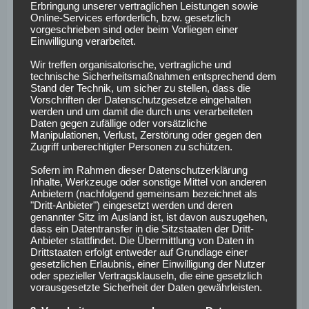
Strafraum geschickt wurde, aber nicht gut geschossen
Erbringung unserer vertraglichen Leistungen sowie
Online-Services erforderlich, bzw. gesetzlich
wurde.
vorgeschrieben sind oder beim Vorliegen einer
Einwilligung verarbeitet.
Nullnummer für
Wir treffen organisatorische, vertragliche und
beide schmeichelhaft
technische Sicherheitsmaßnahmen entsprechend dem
Stand der Technik, um sicher zu stellen, dass die
Vorschriften der Datenschutzgesetze eingehalten
werden und um damit die durch uns verarbeiteten
Nach der Halbzeitpause dürften sowohl Jess Thorup als
Daten gegen zufällige oder vorsätzliche
Manipulationen, Verlust, Zerstörung oder gegen den
auch Julian Schuster nicht wirklich zufrieden sein. Thorups
Zugriff unberechtigter Personen zu schützen.
Augsburger fehlte vor dem Tor die letzte Konsequenz oder
beim Aluminiumtreffer das letzte Glück. Der SC Freiburg
Sofern im Rahmen dieser Datenschutzerklärung
Inhalte, Werkzeuge oder sonstige Mittel von anderen
kam offensiv nur selten zum Vorschein. Auch
Anbietern (nachfolgend gemeinsam bezeichnet als
tabellentechnisch wäre das 0:0 für die Breisgauer äußerst
"Dritt-Anbieter") eingesetzt werden und deren
genannter Sitz im Ausland ist, ist davon auszugehen,
schmeichelhaft. Stand jetzt würde Mainz 05 nach dem Sieg
dass ein Datentransfer in die Sitzstaaten der Dritt-
gegen RB Leipzig am Samstagnachmittag (2:1) an Freiburg
Anbieter stattfindet. Die Übermittlung von Daten in
vorbeiziehen. Der FC Augsburg würde gegenüber
Drittstaaten erfolgt entweder auf Grundlage einer
gesetzlichen Erlaubnis, einer Einwilligung der Nutzer
Borussia Dortmund an Boden verlieren und mit drei
oder spezieller Vertragsklauseln, die eine gesetzlich
Punkten Rückstand auf Platz zehn dastehen.
vorausgesetzte Sicherheit der Daten gewährleisten.