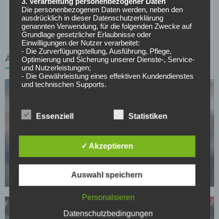
3. Verarbeitung personenbezogener Daten
Weitere News und Transfergerüchte rund um den
Die personenbezogenen Daten werden, neben den
deutschen Fußball findest du hier >>
ausdrücklich in dieser Datenschutzerklärung
genannten Verwendung, für die folgenden Zwecke auf
Grundlage gesetzlicher Erlaubnisse oder
Einwilligungen der Nutzer verarbeitet:
- Die Zurverfügungstellung, Ausführung, Pflege,
ÄHNLICHE ARTIKEL
Optimierung und Sicherung unserer Dienste-, Service-
und Nutzerleistungen;
- Die Gewährleistung eines effektiven Kundendienstes
und technischen Supports.
Wir übermitteln die Daten der Nutzer an Dritte nur,
wenn dies für Abrechnungszwecke notwendig ist (z.B.
Essenziell
Statistiken
an einen Zahlungsdienstleister) oder für andere
Zwecke, wenn diese notwendig sind, um unsere
vertraglichen Verpflichtungen gegenüber den Nutzern
BUNDESLIGA
zu erfüllen (z.B. Adressmitteilung an Lieferanten).
✓ Akzeptieren
Courtois begrüßt Van Bommel als neuen Belgien-
Bei der Kontaktaufnahme mit uns (per Kontaktformular
Coach
oder Email) werden die Angaben des Nutzers zwecks
Auswahl speichern
Bearbeitung der Anfrage sowie für den Fall, dass
27.07.2026
Anschlussfragen entstehen, gespeichert.
Personenbezogene Daten werden gelöscht, sofern sie
Personalsieren
ihren Verwendungszweck erfüllt haben und der
Löschung keine Aufbewahrungspflichten
Datenschutzbedingungen
entgegenstehen.