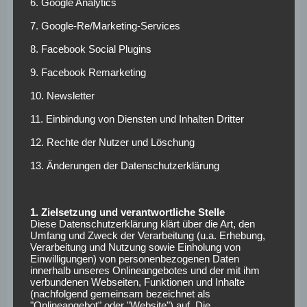
6. Google Analytics
Aktion der Gastgeber, mit über 17 Minuten zu spielen in
der ersten Häfte.
7. Google-Re/Marketing-Services
Die letzten 15
8. Facebook Social Plugins
9. Facebook Remarketing
Minuten
10. Newsletter
Das Stadion wurde lauter mit jeder guten Aktion des FCA,
11. Einbindung von Diensten und Inhalten Dritter
die sich dem Tor immer weiter nährten. Freiburg geriet
12. Rechte der Nutzer und Löschung
allmählich unter Druck und ließ eine weitere Chance zu. Ein
13. Änderungen der Datenschutzerklärung
Foul von Freiburg bedeutete Freistoß für Augsburg, die
aber geklärt wurde. Zudem erhielt Freiburg ein Freistoß
zugesprochen, nach einem Stürmerfoul. Jetzt gab es eine
1. Zielsetzung und verantwortliche Stelle
Chance von den Breisgauern, die sich dem Tor von Finn
Diese Datenschutzerklärung klärt über die Art, den
Dahmer nährten. Der Vorstoß wurde aber unterbunden, da
Umfang und Zweck der Verarbeitung (u.a. Erhebung,
Verarbeitung und Nutzung sowie Einholung von
Grifo den Ball Zentimeter am Tor vorbei setzte.
Einwilligungen) von personenbezogenen Daten
innerhalb unseres Onlineangebotes und der mit ihm
Nächster Angriff von Augsburg, aber dieser wurde zur
verbundenen Webseiten, Funktionen und Inhalte
Ecke geklärt. Erst kurz ausgeführt und dann als Flanke in
(nachfolgend gemeinsam bezeichnet als
"Onlineangebot" oder "Website") auf. Die