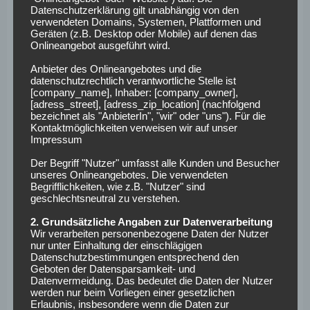
den Strafraum gesetzt, segelte das Spielgerät knapp
Datenschutzerklärung gilt unabhängig von den
vorbei am Freiburger Kasten. Nächste Offensivaktion der
verwendeten Domains, Systemen, Plattformen und
Geräten (z.B. Desktop oder Mobile) auf denen das
Gastgeber, die aber früh gestört wurde. Eine kleine
Onlineangebot ausgeführt wird.
Kollision zwischen drei Spielern unterbrach einen
Anbieter des Onlineangebotes und die
möglichen Angriff von Freiburg an der Seitenlinie. Röhl
datenschutzrechtlich verantwortliche Stelle ist
hatte dann einen starken Lauf, sprintete in den Strafraum,
[company_name], Inhaber: [company_owner],
konnte aber nicht abschließen. Eine weitere super Aktion
[adress_street], [adress_zip_location] (nachfolgend
bezeichnet als "AnbieterIn", "wir" oder "uns"). Für die
von Augsburg folgte, aber der Schuss von Giannoulis ging
Kontaktmöglichkeiten verweisen wir auf unser
wieder über die Latte.
Impressum
Der Begriff "Nutzer" umfasst alle Kunden und Besucher
Kurze Trinkpause, da Matthias Ginter behandelt werden
unseres Onlineangebotes. Die verwendeten
musste. Er konnte aber weiter am Spielgeschehen
Begrifflichkeiten, wie z.B. "Nutzer" sind
teilnehmen. Freiburg blieb im Ballbesitz, verlor den Ball
geschlechtsneutral zu verstehen.
aber in der eigenen Hälfte. Eine Flanke in den Strafraum
2. Grundsätzliche Angaben zur Datenverarbeitung
fand mit Jensen einen Abnehmer, der den Ball aber per Kopf
Wir verarbeiten personenbezogene Daten der Nutzer
nur unter Einhaltung der einschlägigen
über die Latte setzte. Offensivaktion von Freiburg, wo
Datenschutzbestimmungen entsprechend den
Giannoulis ein Foul beging und die gelbe Karte kassierte.
Geboten der Datensparsamkeit- und
Datenvermeidung. Das bedeutet die Daten der Nutzer
Der Freistoß nahe des Sechszehners konnte aber geklärt.
werden nur beim Vorliegen einer gesetzlichen
Weiter gehts auf der anderen Seite, wo ein Ball in den
Erlaubnis, insbesondere wenn die Daten zur