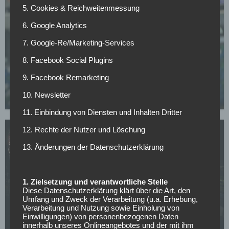
5. Cookies & Reichweitenmessung
6. Google Analytics
7. Google-Re/Marketing-Services
WETTBEWERBE
8. Facebook Social Plugins
Champions-League-Quali: AGF gelingt das
Wunder von Posen, Kauno Zalgiris feiert späten
9. Facebook Remarketing
Coup
10. Newsletter
30.07.2026
11. Einbindung von Diensten und Inhalten Dritter
12. Rechte der Nutzer und Löschung
13. Änderungen der Datenschutzerklärung
WETTBEWERBE
1. Zielsetzung und verantwortliche Stelle
Champions-League-Quali: Ararat-Armenia hält
Diese Datenschutzerklärung klärt über die Art, den
Shamrock stand, Dinamo Zagreb entgeht dem
Umfang und Zweck der Verarbeitung (u.a. Erhebung,
Aus
Verarbeitung und Nutzung sowie Einholung von
Einwilligungen) von personenbezogenen Daten
29.07.2026
innerhalb unseres Onlineangebotes und der mit ihm