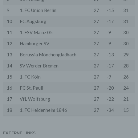
vorausgesetzte Sicherheit der Daten gewährleisten.
9
1. FC Union Berlin
27
-15
31
3. Verarbeitung personenbezogener Daten
Die personenbezogenen Daten werden, neben den
10
FC Augsburg
27
-17
31
ausdrücklich in dieser Datenschutzerklärung
genannten Verwendung, für die folgenden Zwecke auf
11
1. FSV Mainz 05
27
-9
30
Grundlage gesetzlicher Erlaubnisse oder
Einwilligungen der Nutzer verarbeitet:
12
Hamburger SV
27
-9
30
- Die Zurverfügungstellung, Ausführung, Pflege,
Optimierung und Sicherung unserer Dienste-, Service-
13
Borussia Mönchengladbach
27
-13
29
und Nutzerleistungen;
- Die Gewährleistung eines effektiven Kundendienstes
14
SV Werder Bremen
27
-17
28
und technischen Supports.
15
1. FC Köln
27
-9
26
Wir übermitteln die Daten der Nutzer an Dritte nur,
wenn dies für Abrechnungszwecke notwendig ist (z.B.
16
FC St. Pauli
27
-20
24
an einen Zahlungsdienstleister) oder für andere
Zwecke, wenn diese notwendig sind, um unsere
vertraglichen Verpflichtungen gegenüber den Nutzern
17
VfL Wolfsburg
27
-22
21
zu erfüllen (z.B. Adressmitteilung an Lieferanten).
18
1. FC Heidenheim 1846
27
-34
15
Bei der Kontaktaufnahme mit uns (per Kontaktformular
oder Email) werden die Angaben des Nutzers zwecks
Bearbeitung der Anfrage sowie für den Fall, dass
Anschlussfragen entstehen, gespeichert.
EXTERNE LINKS
Personenbezogene Daten werden gelöscht, sofern sie