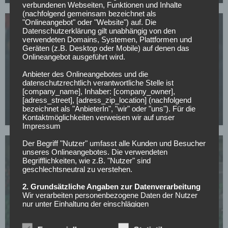
verbundenen Webseiten, Funktionen und Inhalte
(nachfolgend gemeinsam bezeichnet als
"Onlineangebot" oder "Website") auf. Die
Datenschutzerklärung gilt unabhängig von den
verwendeten Domains, Systemen, Plattformen und
Geräten (z.B. Desktop oder Mobile) auf denen das
Onlineangebot ausgeführt wird.
Anbieter des Onlineangebotes und die
WETTBEWERBE
datenschutzrechtlich verantwortliche Stelle ist
Champions-League-Quali: Egnatia feiert
[company_name], Inhaber: [company_owner],
Kantersieg, Klaksvik und Kairat lösen Tickets
[adress_street], [adress_zip_location] (nachfolgend
bezeichnet als "AnbieterIn", "wir" oder "uns"). Für die
16.07.2026
Kontaktmöglichkeiten verweisen wir auf unser
Impressum
Der Begriff "Nutzer" umfasst alle Kunden und Besucher
unseres Onlineangebotes. Die verwendeten
Begrifflichkeiten, wie z.B. "Nutzer" sind
geschlechtsneutral zu verstehen.
2. Grundsätzliche Angaben zur Datenverarbeitung
Wir verarbeiten personenbezogene Daten der Nutzer
WETTBEWERBE
nur unter Einhaltung der einschlägigen
Champions-League-Quali: Shamrock dreht
Datenschutzbestimmungen entsprechend den
Geboten der Datensparsamkeit- und
Rückstand, Kauno Zalgiris schlägt spät zu