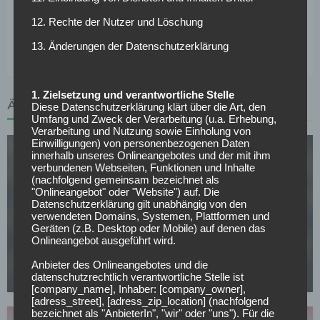
Preisschild für Perisic beharren. Dass sich der
12. Rechte der Nutzer und Löschung
Flügelspieler in München jedoch pudelwohl fühlt, ließ er
zuletzt verlauten.
13. Änderungen der Datenschutzerklärung
1. Zielsetzung und verantwortliche Stelle
ÄHNLICHE ARTIKEL
Diese Datenschutzerklärung klärt über die Art, den
Umfang und Zweck der Verarbeitung (u.a. Erhebung,
Verarbeitung und Nutzung sowie Einholung von
Einwilligungen) von personenbezogenen Daten
innerhalb unseres Onlineangebotes und der mit ihm
verbundenen Webseiten, Funktionen und Inhalte
(nachfolgend gemeinsam bezeichnet als
"Onlineangebot" oder "Website") auf. Die
Datenschutzerklärung gilt unabhängig von den
verwendeten Domains, Systemen, Plattformen und
FC BAYERN MÜNCHEN
Geräten (z.B. Desktop oder Mobile) auf denen das
Onlineangebot ausgeführt wird.
CL-Sieg und dann weg? PSG-Star im Visier von
europäischen Topklubs
Anbieter des Onlineangebotes und die
datenschutzrechtlich verantwortliche Stelle ist
08.05.2026
[company_name], Inhaber: [company_owner],
[adress_street], [adress_zip_location] (nachfolgend
bezeichnet als "AnbieterIn", "wir" oder "uns"). Für die