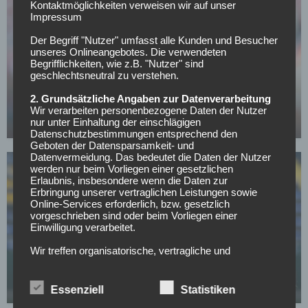
Kontaktmöglichkeiten verweisen wir auf unser
Impressum
Der Begriff "Nutzer" umfasst alle Kunden und Besucher
unseres Onlineangebotes. Die verwendeten
Begrifflichkeiten, wie z.B. "Nutzer" sind
BUNDESLIGA
geschlechtsneutral zu verstehen.
Bayern-Legende Lizarazu warnt: Dieses Risiko
2. Grundsätzliche Angaben zur Datenverarbeitung
sollte Kompany gegen PSG vermeiden
Wir verarbeiten personenbezogene Daten der Nutzer
nur unter Einhaltung der einschlägigen
05.05.2026
Datenschutzbestimmungen entsprechend den
Geboten der Datensparsamkeit- und
Datenvermeidung. Das bedeutet die Daten der Nutzer
werden nur beim Vorliegen einer gesetzlichen
Erlaubnis, insbesondere wenn die Daten zur
Erbringung unserer vertraglichen Leistungen sowie
Online-Services erforderlich, bzw. gesetzlich
vorgeschrieben sind oder beim Vorliegen einer
Einwilligung verarbeitet.
BUNDESLIGA
Wir treffen organisatorische, vertragliche und
Nächster Rückschlag für Bayerns Nachwuchs:
technische Sicherheitsmaßnahmen entsprechend dem
Talent Santos Daiber erleidet Muskelsehnenriss
Stand der Technik, um sicher zu stellen, dass die
Vorschriften der Datenschutzgesetze eingehalten
Essenziell
Statistiken
05.05.2026
werden und um damit die durch uns verarbeiteten