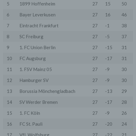
Drittstaaten erfolgt entweder auf Grundlage einer
5
1899 Hoffenheim
27
15
50
gesetzlichen Erlaubnis, einer Einwilligung der Nutzer
oder spezieller Vertragsklauseln, die eine gesetzlich
6
Bayer Leverkusen
27
16
46
vorausgesetzte Sicherheit der Daten gewährleisten.
7
Eintracht Frankfurt
27
-1
38
3. Verarbeitung personenbezogener Daten
Die personenbezogenen Daten werden, neben den
8
SC Freiburg
27
-5
37
ausdrücklich in dieser Datenschutzerklärung
genannten Verwendung, für die folgenden Zwecke auf
9
1. FC Union Berlin
27
-15
31
Grundlage gesetzlicher Erlaubnisse oder
Einwilligungen der Nutzer verarbeitet:
10
FC Augsburg
27
-17
31
- Die Zurverfügungstellung, Ausführung, Pflege,
Optimierung und Sicherung unserer Dienste-, Service-
und Nutzerleistungen;
11
1. FSV Mainz 05
27
-9
30
- Die Gewährleistung eines effektiven Kundendienstes
und technischen Supports.
12
Hamburger SV
27
-9
30
Wir übermitteln die Daten der Nutzer an Dritte nur,
13
Borussia Mönchengladbach
27
-13
29
wenn dies für Abrechnungszwecke notwendig ist (z.B.
an einen Zahlungsdienstleister) oder für andere
14
SV Werder Bremen
27
-17
28
Zwecke, wenn diese notwendig sind, um unsere
vertraglichen Verpflichtungen gegenüber den Nutzern
15
1. FC Köln
27
-9
26
zu erfüllen (z.B. Adressmitteilung an Lieferanten).
16
FC St. Pauli
27
-20
24
Bei der Kontaktaufnahme mit uns (per Kontaktformular
oder Email) werden die Angaben des Nutzers zwecks
17
VfL Wolfsburg
27
-22
21