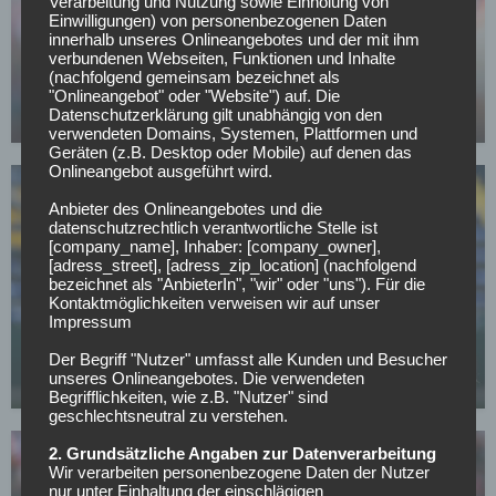
Verarbeitung und Nutzung sowie Einholung von
Einwilligungen) von personenbezogenen Daten
BUNDESLIGA
innerhalb unseres Onlineangebotes und der mit ihm
verbundenen Webseiten, Funktionen und Inhalte
Bayern-Legende Lizarazu warnt: Dieses Risiko
(nachfolgend gemeinsam bezeichnet als
sollte Kompany gegen PSG vermeiden
"Onlineangebot" oder "Website") auf. Die
Datenschutzerklärung gilt unabhängig von den
05.05.2026
verwendeten Domains, Systemen, Plattformen und
Geräten (z.B. Desktop oder Mobile) auf denen das
Onlineangebot ausgeführt wird.
Anbieter des Onlineangebotes und die
datenschutzrechtlich verantwortliche Stelle ist
[company_name], Inhaber: [company_owner],
[adress_street], [adress_zip_location] (nachfolgend
bezeichnet als "AnbieterIn", "wir" oder "uns"). Für die
BUNDESLIGA
Kontaktmöglichkeiten verweisen wir auf unser
Impressum
Nächster Rückschlag für Bayerns Nachwuchs:
Talent Santos Daiber erleidet Muskelsehnenriss
Der Begriff "Nutzer" umfasst alle Kunden und Besucher
unseres Onlineangebotes. Die verwendeten
05.05.2026
Begrifflichkeiten, wie z.B. "Nutzer" sind
geschlechtsneutral zu verstehen.
2. Grundsätzliche Angaben zur Datenverarbeitung
Wir verarbeiten personenbezogene Daten der Nutzer
nur unter Einhaltung der einschlägigen