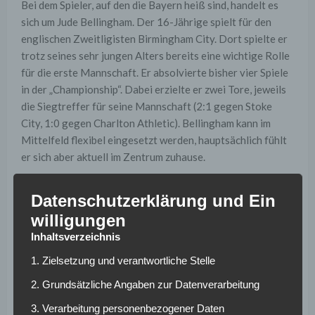
Bei dem Spieler, auf den die Bayern heiß sind, handelt es
sich um Jude Bellingham. Der 16-Jährige spielt für den
englischen Zweitligisten Birmingham City. Dort spielte er
trotz seines sehr jungen Alters bereits eine wichtige Rolle
für die erste Mannschaft. Er absolvierte bisher vier Spiele
in der „Championship“. Dabei erzielte er zwei Tore, jeweils
die Siegtreffer für seine Mannschaft (2:1 gegen Stoke
City, 1:0 gegen Charlton Athletic). Bellingham kann im
Mittelfeld flexibel eingesetzt werden, hauptsächlich fühlt
er sich aber aktuell im Zentrum zuhause.
Der Youngster ist laut dem Bericht der englischen Zeitung
Datenschutzerklärung und Ein
auf dem Radar vieler Topklubs. Vor allem soll aber das
willigungen
Interesse des FC Bayern München sehr groß sein.
Inhaltsverzeichnis
Entwickelt er sich so weiter, könnte er tatsächlich bald zu
einem europäischen Spitzenverein wechseln. Die
1. Zielsetzung und verantwortliche Stelle
Münchner werden seine Entwicklung genau im Auge
2. Grundsätzliche Angaben zur Datenverarbeitung
behalten. Es ist durchaus möglich, dass wir Bellingham bald
in der Bundesliga sehen werden.
3. Verarbeitung personenbezogener Daten