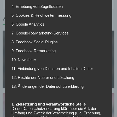
4. Erhebung von Zugriffsdaten
5. Cookies & Reichweitenmessung
ÄHNLICHE ARTIKEL
6. Google Analytics
7. Google-Re/Marketing-Services
8. Facebook Social Plugins
9. Facebook Remarketing
10. Newsletter
FC BAYERN MÜNCHEN
11. Einbindung von Diensten und Inhalten Dritter
CL-Sieg und dann weg? PSG-Star im Visier von
europäischen Topklubs
12. Rechte der Nutzer und Löschung
08.05.2026
13. Änderungen der Datenschutzerklärung
1. Zielsetzung und verantwortliche Stelle
Diese Datenschutzerklärung klärt über die Art, den
Umfang und Zweck der Verarbeitung (u.a. Erhebung,