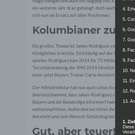
Nagel hängen und auch ein Abgang von Xabi Alonso 
ein weiteres Jahr dran gehängt, doch auch sie wer
4. Erh
sich nun um Ersatz auf allen Positionen.
5. Co
Kolumbianer zum F
6. Goo
7. Go
Ein großes Thema ist James Rodriguez von Real Madr
8. Fac
Königlichen in letzter Zeit häufig auf der Bank – u
9. Fa
spielen. Rodriguez kam 2014 für 75 Millionen Euro 
Torschützenkönig der WM 2014 förmlich auf. Dort er
10. Ne
unter jetzt Bayern Trainer Carlo Ancelotti.
11. Ei
Der Mittelfeldstar hat nun auch schon Kontakt z
12. R
übereinstimmend, dass James Rodriguez sich bei Artu
13. Ä
Bayern und die Bundesliga informiert haben soll. D
weiterempfehlen. Außerdem berichtet die spanische
Ancelotti und sein Wunsch-Schützling bereits Konta
1. Zi
Diese 
Gut, aber teuer!
Verarb