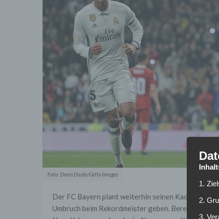
Dat
Inhal
Foto: Denis Doyle/Getty Images
1. Zie
Der FC Bayern plant weiterhin seinen Kader für die
2. Gr
Umbruch beim Rekordmeister geben. Bereits in der 
3. Ve