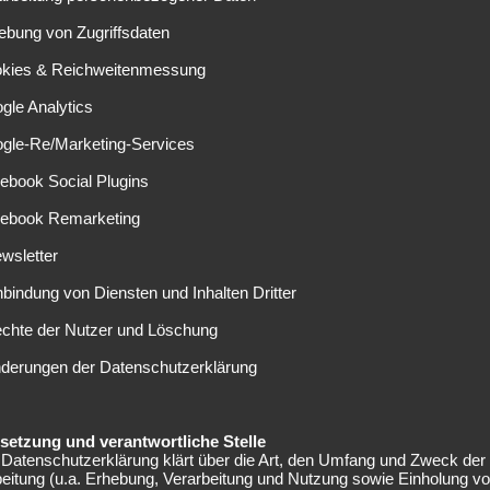
ist möglich. Franck Ribery und Arjen Robben haben noch
den dann in 2018 den FC Bayern verlassen. Der FCB bemüht
ebung von Zugriffsdaten
okies & Reichweitenmessung
C Bayern?
gle Analytics
ogle-Re/Marketing-Services
id. Der kolumbische Nationalspieler sitzt bei den
ebook Social Plugins
nter Zinedine Zidane durfte er gerade einmal 180 Minuten
cebook Remarketing
vom AS Monaco. In der ersten Saison blühte der
zielte er 32 Scorererpunkte in 46 Spielen – übrigens
wsletter
nbindung von Diensten und Inhalten Dritter
um FC Bayern aufgenommen! Mehrere Medien berichten
echte der Nutzer und Löschung
ro Vidal (die beiden sind sehr gut befreundet) über den FC
nderungen der Datenschutzerklärung
abei konnte der Chilene den Rekordmeister nur
 Tageszeitung „Don Balon“, dass sich Bayern Trainer Carlo
kt miteinander hatten.
elsetzung und verantwortliche Stelle
Datenschutzerklärung klärt über die Art, den Umfang und Zweck der
eitung (u.a. Erhebung, Verarbeitung und Nutzung sowie Einholung v