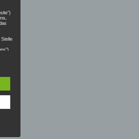
site")
ins,
 das
 Stelle
uns").
der
zer
n die
ces
nahmen