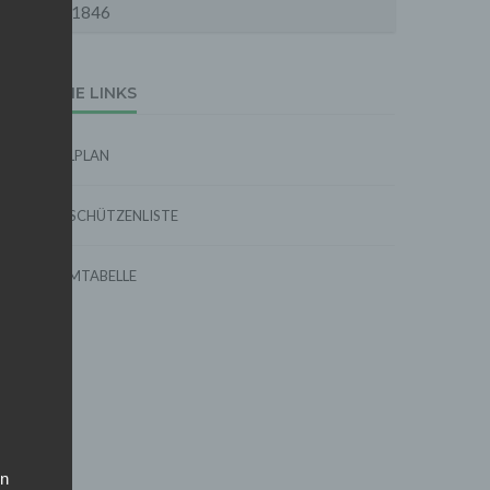
1846
EXTERNE LINKS
SPIELPLAN
TORSCHÜTZENLISTE
FORMTABELLE
on