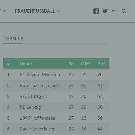
T
FRAUENFUSSBALL
TABELLE
#
Name
Sp
Diff
Pkt
1
FC Bayern München
27
72
70
2
Borussia Dortmund
27
30
61
3
VfB Stuttgart
27
20
53
4
RB Leipzig
27
18
50
5
1899 Hoffenheim
27
15
50
6
Bayer Leverkusen
27
16
46