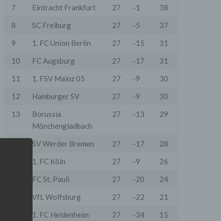
7
Eintracht Frankfurt
27
-1
38
8
SC Freiburg
27
-5
37
9
1. FC Union Berlin
27
-15
31
10
FC Augsburg
27
-17
31
11
1. FSV Mainz 05
27
-9
30
12
Hamburger SV
27
-9
30
13
Borussia
27
-13
29
Mönchengladbach
14
SV Werder Bremen
27
-17
28
15
1. FC Köln
27
-9
26
16
FC St. Pauli
27
-20
24
17
VfL Wolfsburg
27
-22
21
18
1. FC Heidenheim
27
-34
15