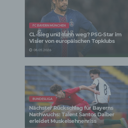
entspr
der D
verarb
Zerstö
Sofer
FC BAYERN MÜNCHEN
sonsti
CL-Sieg und dann weg? PSG-Star im
"Dritt
davon 
Visier von europäischen Topklubs
stattf
Grundl
08.05.2026
spezie
Daten
3. Ve
Die p
Daten
Grundl
- Die 
unsere
- Die 
BUNDESLIGA
Wir üb
Nächster Rückschlag für Bayerns
Abrech
Nachwuchs: Talent Santos Daiber
ander
erleidet Muskelsehnenriss
Verpfl
Liefer