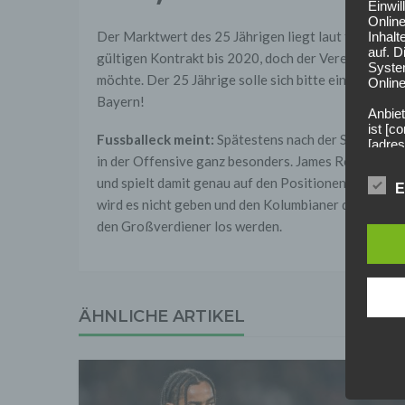
Einwi
Onlin
Der Marktwert des 25 Jährigen liegt laut transferma
Inhalt
auf. 
gültigen Kontrakt bis 2020, doch der Verein hat be
Syste
möchte. Der 25 Jährige solle sich bitte einen andere
Online
Bayern!
Anbiet
ist [
Fussballeck meint:
Spätestens nach der Saison 201
[adres
Für d
in der Offensive ganz besonders. James Rodriguez 
und spielt damit genau auf den Positionen, wo die B
E
Der B
wird es nicht geben und den Kolumbianer dürften d
Online
geschl
den Großverdiener los werden.
2. Gr
Wir ve
einsc
Daten
werden
ÄHNLICHE ARTIKEL
Daten 
erford
Einwil
Wir tr