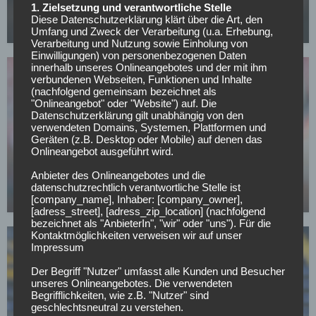
1. Zielsetzung und verantwortliche Stelle
europäischen Topklubs
Diese Datenschutzerklärung klärt über die Art, den
08.05.2026
Umfang und Zweck der Verarbeitung (u.a. Erhebung,
Verarbeitung und Nutzung sowie Einholung von
Einwilligungen) von personenbezogenen Daten
innerhalb unseres Onlineangebotes und der mit ihm
verbundenen Webseiten, Funktionen und Inhalte
(nachfolgend gemeinsam bezeichnet als
"Onlineangebot" oder "Website") auf. Die
Datenschutzerklärung gilt unabhängig von den
verwendeten Domains, Systemen, Plattformen und
Geräten (z.B. Desktop oder Mobile) auf denen das
BUNDESLIGA
Onlineangebot ausgeführt wird.
Bayern-Legende Lizarazu warnt: Dieses Risiko
Anbieter des Onlineangebotes und die
sollte Kompany gegen PSG vermeiden
datenschutzrechtlich verantwortliche Stelle ist
05.05.2026
[company_name], Inhaber: [company_owner],
[adress_street], [adress_zip_location] (nachfolgend
bezeichnet als "AnbieterIn", "wir" oder "uns"). Für die
Kontaktmöglichkeiten verweisen wir auf unser
Impressum
Der Begriff "Nutzer" umfasst alle Kunden und Besucher
unseres Onlineangebotes. Die verwendeten
Begrifflichkeiten, wie z.B. "Nutzer" sind
geschlechtsneutral zu verstehen.
BUNDESLIGA