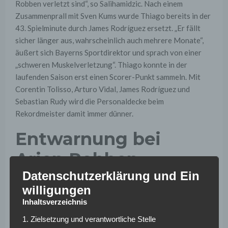
Robben verletzt sind“, so Salihamidzic. Nach einem
Zusammenprall mit Sven Kums wurde Thiago bereits in der
43. Spielminute durch James Rodríguez ersetzt. „Er fällt
sicher länger aus, wahrscheinlich auch mehrere Monate“,
äußert sich Bayerns Sportdirektor und sprach von einer
„schweren Muskelverletzung“. Thiago konnte in der
laufenden Saison erst einen Scorer-Punkt sammeln. Mit
Corentin Tolisso, Arturo Vidal, James Rodríguez und
Sebastian Rudy wird die Personaldecke beim
Rekordmeister damit immer dünner.
Entwarnung bei
Arjen Robben
Datenschutzerklärung und Ein
Unmittelbar nach dem Wiederanpfiff musste auch Arjen
willigungen
Robben ausgewechselt werden. Nach einem Foul von Uros
Inhaltsverzeichnis
Spajic verletzte sich der Flügelspieler am linken
1. Zielsetzung und verantwortliche Stelle
Oberschenkel. Für ihn kam Javi Martinez in die Partie. „Bei