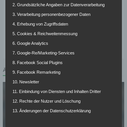
Arjen Robben müssen wir abwarten“, sagte Heynckes. „Er
2. Grundsätzliche Angaben zur Datenverarbeitung
glaubt nicht, dass es ganz so schlimm ist.“ Der Niederländer
3. Verarbeitung personenbezogener Daten
erzielte in elf Partien bislang drei Tore und bereitete zwei
weitere Treffer vor. Robben plagte sich in der jüngeren
4. Erhebung von Zugriffsdaten
Vergangenheit immer wieder mit muskulären Problemen.
5. Cookies & Reichweitenmessung
Für die anstehende Partie am kommenden Samstag gegen
6. Google Analytics
Borussia Mönchengladbach fällt der 33-Jährige wohl aus.
7. Google-Re/Marketing-Services
8. Facebook Social Plugins
ÄHNLICHE ARTIKEL
9. Facebook Remarketing
10. Newsletter
11. Einbindung von Diensten und Inhalten Dritter
12. Rechte der Nutzer und Löschung
13. Änderungen der Datenschutzerklärung
FC BAYERN MÜNCHEN
CL-Sieg und dann weg? PSG-Star im Visier von