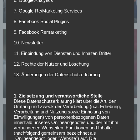
6. Google Analytics
Schalke verleiht Torwart nach Norwegen
7. Google-Re/Marketing-Services
14.07.2026
8. Facebook Social Plugins
9. Facebook Remarketing
10. Newsletter
11. Einbindung von Diensten und Inhalten Dritter
12. Rechte der Nutzer und Löschung
SONSTIGES
13. Änderungen der Datenschutzerklärung
All or Nothing: Hearts & Schwolow greifen nach
der Krone
15.05.2026
1. Zielsetzung und verantwortliche Stelle
Diese Datenschutzerklärung klärt über die Art, den
Umfang und Zweck der Verarbeitung (u.a. Erhebung,
Verarbeitung und Nutzung sowie Einholung von
Einwilligungen) von personenbezogenen Daten
innerhalb unseres Onlineangebotes und der mit ihm
verbundenen Webseiten, Funktionen und Inhalte
(nachfolgend gemeinsam bezeichnet als
"Onlineangebot" oder "Website") auf. Die