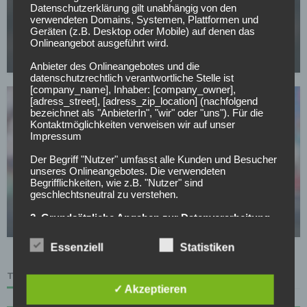
FC BAYERN MÜNCHEN
Datenschutzerklärung gilt unabhängig von den
verwendeten Domains, Systemen, Plattformen und
CL-Sieg und dann weg? PSG-Star im Visier von
Geräten (z.B. Desktop oder Mobile) auf denen das
europäischen Topklubs
Onlineangebot ausgeführt wird.
08.05.2026
Anbieter des Onlineangebotes und die
datenschutzrechtlich verantwortliche Stelle ist
[company_name], Inhaber: [company_owner],
[adress_street], [adress_zip_location] (nachfolgend
bezeichnet als "AnbieterIn", "wir" oder "uns"). Für die
Kontaktmöglichkeiten verweisen wir auf unser
Impressum
Der Begriff "Nutzer" umfasst alle Kunden und Besucher
unseres Onlineangebotes. Die verwendeten
FC SCHALKE 04
Begrifflichkeiten, wie z.B. "Nutzer" sind
Offiziell: Schalke verlängert langfristig mit
geschlechtsneutral zu verstehen.
Vereinslegende
2. Grundsätzliche Angaben zur Datenverarbeitung
07.05.2026
Wir verarbeiten personenbezogene Daten der Nutzer
nur unter Einhaltung der einschlägigen
Essenziell
Statistiken
Datenschutzbestimmungen entsprechend den
Geboten der Datensparsamkeit- und
Datenvermeidung. Das bedeutet die Daten der Nutzer
TABELLE
werden nur beim Vorliegen einer gesetzlichen
✓ Akzeptieren
Erlaubnis, insbesondere wenn die Daten zur