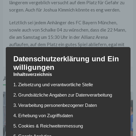
längerem vergeblich versucht auf dem Platz für Gefahr zu
sorgen. Auch für Joshua Kimmich könnte es eng werden.
Letztlich sei jedem Anhänger des FC Bayern München,
sowie auch von Schalke 04 zu wünschen, dass die 22 Mann,
die am Samstag um 15:30 Uhr in der Allianz Arena
auflaufen, auf dem Platz ein gutes Spiel abliefern, egal mit
welcher Formation.
Datenschutzerklärung und Ein
willigungen
Inhaltsverzeichnis
ÄHNLICHE ARTIKEL
1. Zielsetzung und verantwortliche Stelle
2. Grundsätzliche Angaben zur Datenverarbeitung
3. Verarbeitung personenbezogener Daten
4. Erhebung von Zugriffsdaten
5. Cookies & Reichweitenmessung
FC SCHALKE 04