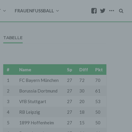
T
FRAUENFUSSBALL
TABELLE
#
Name
Sp
Diff
Pkt
1
FC Bayern München
27
72
70
2
Borussia Dortmund
27
30
61
3
VfB Stuttgart
27
20
53
4
RB Leipzig
27
18
50
5
1899 Hoffenheim
27
15
50