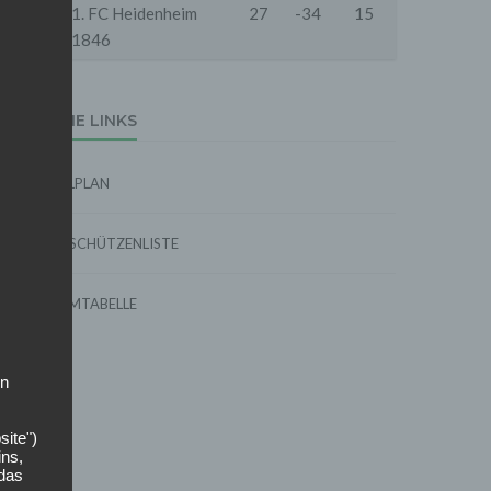
18
1. FC Heidenheim
27
-34
15
1846
EXTERNE LINKS
SPIELPLAN
TORSCHÜTZENLISTE
FORMTABELLE
on
site")
ins,
 das