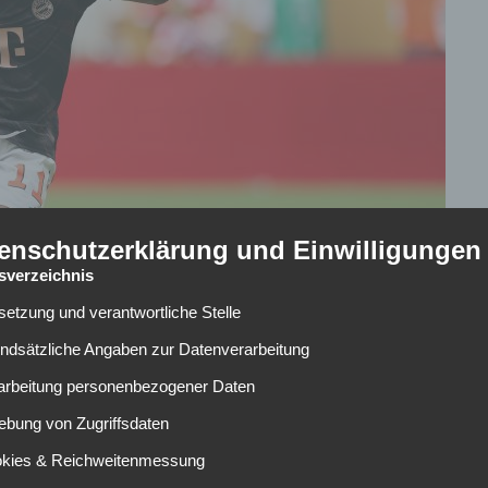
enschutzerklärung und Einwilligungen
tsverzeichnis
lsetzung und verantwortliche Stelle
undsätzliche Angaben zur Datenverarbeitung
rarbeitung personenbezogener Daten
assen? | Foto: Michael Reaves/Getty Images
ebung von Zugriffsdaten
München
? Wie Transferexperte Fabrizio Romano exklusiv
okies & Reichweitenmessung
ie Verhandlungen bezüglich eines Transfers von Kingsley