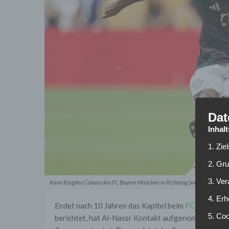
Dat
Inhal
1. Zie
2. Gr
3. Ve
Kann Kingsley Coman den FC Bayern München in Richtung Saudi-Arabien verl
4. Erh
Endet nach 10 Jahren das Kapitel beim
FC Bayern 
5. Co
berichtet, hat Al-Nassr Kontakt aufgenommen und d