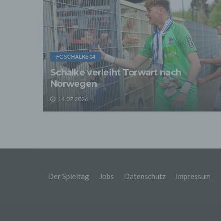
sonsti
"Dritt
davon 
stattf
Grundl
spezie
Daten
FC SCHALKE 04
Schalke verleiht Torwart nach
3. Ve
Die p
Norwegen
Daten
Grundl
14.07.2026
- Die 
unsere
- Die 
Wir üb
Abrech
ander
Verpfl
Liefer
Der Spieltag
Jobs
Datenschutz
Impressum
Bei de
Angab
Anschl
Perso