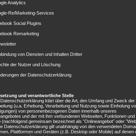
mmer 1 für die Flügelposition des Klubs von Weltstar
gle Analytics
io Mané aus München lockten.
ogle-Re/Marketing-Services
 Transfer-Rausch –
ebook Social Plugins
n?
cebook Remarketing
wsletter
t war, boomte das Geschäft in Saudi-Arabien. Spieler wie
nbindung von Diensten und Inhalten Dritter
dorthin. Wird jetzt Coman der nächste? Al-Nassr hat
echte der Nutzer und Löschung
ld soll auch Iñigo Martínez aufschlagen. In München besitzt
er den Bayern noch eine Stange Geld in die Vereinskassen
nderungen der Datenschutzerklärung
t inzwischen bei 30 Millionen Euro.
 Rekordmeisters. Er wechselte damals für 21 Millionen
elsetzung und verantwortliche Stelle
rstmal für zwei Jahre auf Leihbasis. Für die Bayern stand
Datenschutzerklärung klärt über die Art, den Umfang und Zweck der
eitung (u.a. Erhebung, Verarbeitung und Nutzung sowie Einholung v
d schoss 72 Tore und legte 71 weitere Treffer vor.
lligungen) von personenbezogenen Daten innerhalb unseres
em neun Meistertitel, drei Pokalsiege und einmal den
eangebotes und der mit ihm verbundenen Webseiten, Funktionen und
e (nachfolgend gemeinsam bezeichnet als "Onlineangebot" oder "Web
Die Datenschutzerklärung gilt unabhängig von den verwendeten Doma
men, Plattformen und Geräten (z.B. Desktop oder Mobile) auf denen
tschen Fußball findest du hier >>>