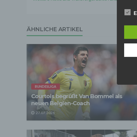
Online
Anbiet
E
ist [
[adres
Für d
ÄHNLICHE ARTIKEL
Der B
Online
geschl
2. Gr
Wir ve
einsc
Daten
werden
Daten 
BUNDESLIGA
erford
Einwil
Courtois begrüßt Van Bommel als
neuen Belgien-Coach
Wir tr
entspr
27.07.2026
der D
verarb
Zerstö
Sofer