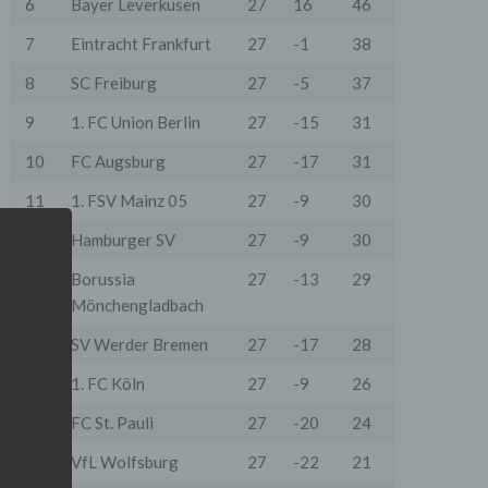
6
Bayer Leverkusen
27
16
46
7
Eintracht Frankfurt
27
-1
38
8
SC Freiburg
27
-5
37
9
1. FC Union Berlin
27
-15
31
10
FC Augsburg
27
-17
31
11
1. FSV Mainz 05
27
-9
30
12
Hamburger SV
27
-9
30
13
Borussia
27
-13
29
Mönchengladbach
14
SV Werder Bremen
27
-17
28
15
1. FC Köln
27
-9
26
16
FC St. Pauli
27
-20
24
17
VfL Wolfsburg
27
-22
21