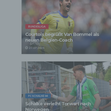
Grundl
- Die 
unsere
- Die 
Wir üb
Abrech
BUNDESLIGA
ander
Courtois begrüßt Van Bommel als
Verpfl
Liefer
neuen Belgien-Coach
Bei de
27.07.2026
Angab
Anschl
Perso
erfüll
4. Er
Wir er
befind
abger
Daten
Betrie
FC SCHALKE 04
Adres
Schalke verleiht Torwart nach
Wir v
Norwegen
sonsti