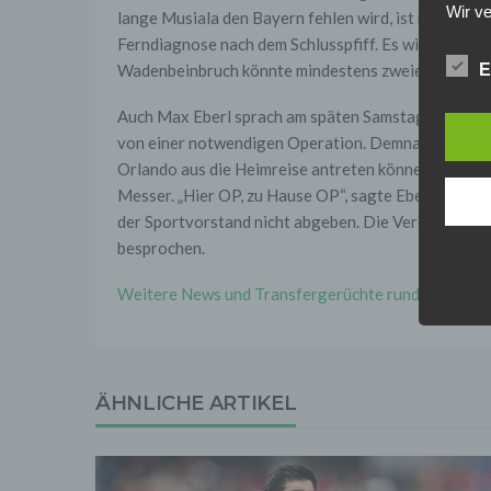
Wir ve
lange Musiala den Bayern fehlen wird, ist noch unkl
einsc
Ferndiagnose nach dem Schlusspfiff. Es wird jedoch
Daten
werden
Wadenbeinbruch könnte mindestens zweieinhalb M
E
Daten 
erford
Auch Max Eberl sprach am späten Samstagabend deu
Einwil
von einer notwendigen Operation. Demnach sei unkl
Wir tr
Orlando aus die Heimreise antreten könne. Das Off
entspr
Messer. „Hier OP, zu Hause OP“, sagte Eberl, „Jamal
der D
verarb
der Sportvorstand nicht abgeben. Die Vereinsärzte
Zerstö
besprochen.
Sofer
sonsti
Weitere News und Transfergerüchte rund um den deu
"Dritt
davon 
stattf
Grundl
spezie
ÄHNLICHE ARTIKEL
Daten
3. Ve
Die p
Daten