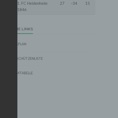
18
1. FC Heidenheim
27
-34
15
1846
EXTERNE LINKS
SPIELPLAN
TORSCHÜTZENLISTE
FORMTABELLE