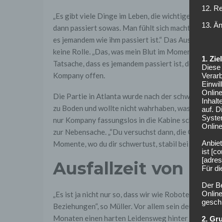
12. R
„Es gibt viele Dinge im Leben, die wichtiger sind. Ab
13. Ä
dann passiert sowas. Man fühlt sich machtlos“, sag
es jemandem wie ihm passiert ist.“ Das Ausscheiden
keine Rolle. „Das, was mein Blut im Moment noch zum
1. Zi
Tatsache, dass es jemandem passiert ist, der so viel 
Diese 
Kompany offen.
Verarb
Einwi
Onlin
Die Partie in Atlanta wurde nach der schweren Ve
Inhalt
zu Boden und wollte nicht wahrhaben, was gerade p
auf. 
Syste
nur Kompany fassungslos in die Kabine schickte. Fü
Online
zur Nebensache. „“Du versuchst dann, die Gedanken au
Anbiet
Momente, wo du dir schwertust, stabil bei der Sache
ist [
[adres
Ausfallzeit von Mu
Für d
Der B
Online
„Es ist ja nicht nur so, dass wir wie Roboter nebene
geschl
Beziehungen“, so Müller. Vor allem sein deutlich jü
Monaten einen harten Leidensweg hinter sich“ geha
2. Gr