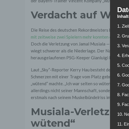
der Bayern-Trainer Vincent Kompany „wütend“ zurü
Dat
Verdacht auf Wad
Inhal
1. Zie
Die Reise des deutschen Rekordmeisters beim reform
2. Gr
mit zeitweise zwei Spielern mehr konnten die Münc
Doch die Verletzung von Jamal Musiala —
der erst 
3. Ve
wiegt schwerer als die Niederlage. Der Nationalspi
4. Erh
herausgelaufenen PSG-Keeper Gianluigi Donnarum
5. Co
Laut „Sky“-Reporter Kerry Hau besteht der Verdach
6. Goo
Schmerzen mit einer Trage vom Platz gebracht werd
„wütend“ machte. „Ich war selten so wütend in der H
7. Go
allerdings nicht seiner Mannschaft, sondern den U
8. Fac
erstmals nach seinem Muskelbündelriss im April wiede
9. Fa
Musiala-Verletzung
10. Ne
wütend“
11. Ei