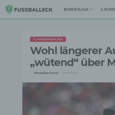
BUNDESLIGA
2. BUN
FC BAYERN MÜNCHEN
Wohl längerer A
„wütend“ über M
Maximilian Dymel
05.07.2025