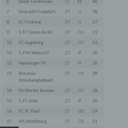
6
Bayer Leverkusen
27
16
46
7
Eintracht Frankfurt
27
-1
38
8
SC Freiburg
27
-5
37
9
1. FC Union Berlin
27
-15
31
10
FC Augsburg
27
-17
31
11
1. FSV Mainz 05
27
-9
30
12
Hamburger SV
27
-9
30
13
Borussia
27
-13
29
Mönchengladbach
14
SV Werder Bremen
27
-17
28
15
1. FC Köln
27
-9
26
16
FC St. Pauli
27
-20
24
17
VfL Wolfsburg
27
-22
21