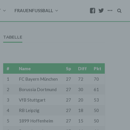
T
FRAUENFUSSBALL
TABELLE
#
Name
Sp
Diff
Pkt
1
FC Bayern München
27
72
70
2
Borussia Dortmund
27
30
61
3
VfB Stuttgart
27
20
53
4
RB Leipzig
27
18
50
5
1899 Hoffenheim
27
15
50