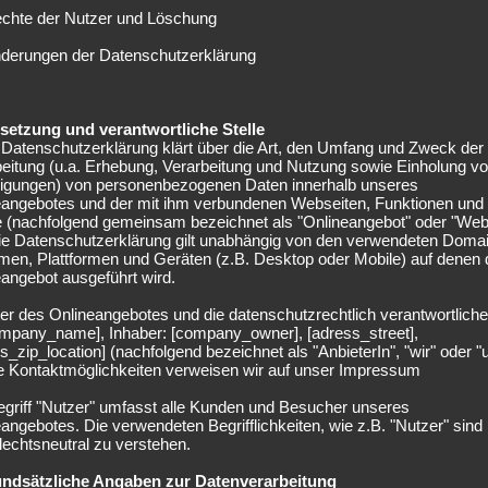
echte der Nutzer und Löschung
er Jamal lebt für den Fußball, er kämpft sich zurück – und
nderungen der Datenschutzerklärung
te Kompany nach dem Spiel. Der Ex-Profi sei „wütend, dass
 bei der Klub-WM spielte für den Belgier in dem Moment
 Kochen bringt, ist nicht das Ergebnis, sondern die
elsetzung und verantwortliche Stelle
Spaß am Spiel hat und für uns immer wichtig ist“, gab sich
Datenschutzerklärung klärt über die Art, den Umfang und Zweck der
eitung (u.a. Erhebung, Verarbeitung und Nutzung sowie Einholung v
lligungen) von personenbezogenen Daten innerhalb unseres
eangebotes und der mit ihm verbundenen Webseiten, Funktionen und
rletzung sofort unterbrochen. Donnarumma sank betroffen
e (nachfolgend gemeinsam bezeichnet als "Onlineangebot" oder "Web
assiert war. Ein folgenschwerer Zusammenstoß, der nicht
Die Datenschutzerklärung gilt unabhängig von den verwendeten Doma
men, Plattformen und Geräten (z.B. Desktop oder Mobile) auf denen
r Thomas Müller wurde sein letztes Spiel im Bayern-Trikot
angebot ausgeführt wird.
f das Spiel zu lenken, hast dann aber in der Halbzeit die
er des Onlineangebotes und die datenschutzrechtlich verantwortliche
 zu bleiben“, sagte der Routinier gegenüber „DAZN“.
company_name], Inhaber: [company_owner], [adress_street],
s_zip_location] (nachfolgend bezeichnet als "AnbieterIn", "wir" oder "
siala? Noch unklar
ie Kontaktmöglichkeiten verweisen wir auf unser Impressum
egriff "Nutzer" umfasst alle Kunden und Besucher unseres
angebotes. Die verwendeten Begrifflichkeiten, wie z.B. "Nutzer" sind
inander leben, sondern wir haben auch persönliche
echtsneutral zu verstehen.
ngerer Mannschaftskollege Musiala habe „in den letzten
bt, was die erneute Verletzung umso bitterer mache. Wie
undsätzliche Angaben zur Datenverarbeitung