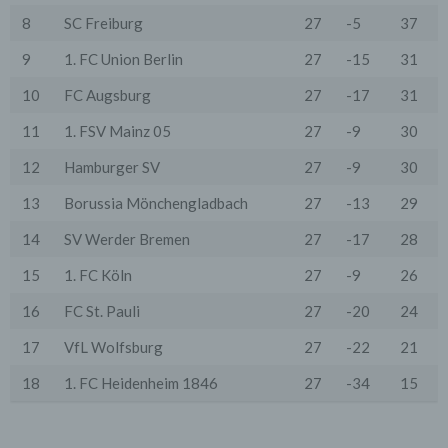
technische Sicherheitsmaßnahmen entsprechend dem
8
SC Freiburg
27
-5
37
Stand der Technik, um sicher zu stellen, dass die
Vorschriften der Datenschutzgesetze eingehalten
9
1. FC Union Berlin
27
-15
31
werden und um damit die durch uns verarbeiteten
Daten gegen zufällige oder vorsätzliche
Manipulationen, Verlust, Zerstörung oder gegen den
10
FC Augsburg
27
-17
31
Zugriff unberechtigter Personen zu schützen.
11
1. FSV Mainz 05
27
-9
30
Sofern im Rahmen dieser Datenschutzerklärung
Inhalte, Werkzeuge oder sonstige Mittel von anderen
12
Hamburger SV
27
-9
30
Anbietern (nachfolgend gemeinsam bezeichnet als
"Dritt-Anbieter") eingesetzt werden und deren
13
Borussia Mönchengladbach
27
-13
29
genannter Sitz im Ausland ist, ist davon auszugehen,
dass ein Datentransfer in die Sitzstaaten der Dritt-
14
SV Werder Bremen
27
-17
28
Anbieter stattfindet. Die Übermittlung von Daten in
Drittstaaten erfolgt entweder auf Grundlage einer
15
1. FC Köln
27
-9
26
gesetzlichen Erlaubnis, einer Einwilligung der Nutzer
oder spezieller Vertragsklauseln, die eine gesetzlich
16
FC St. Pauli
27
-20
24
vorausgesetzte Sicherheit der Daten gewährleisten.
17
VfL Wolfsburg
27
-22
21
3. Verarbeitung personenbezogener Daten
Die personenbezogenen Daten werden, neben den
18
1. FC Heidenheim 1846
27
-34
15
ausdrücklich in dieser Datenschutzerklärung
genannten Verwendung, für die folgenden Zwecke auf
Grundlage gesetzlicher Erlaubnisse oder
Einwilligungen der Nutzer verarbeitet: