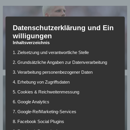
Datenschutzerklärung und Ein
willigungen
HAMBURGER SV
Inhaltsverzeichnis
Märchenhafter Auftritt: HSV will diesen Leihspieler
1. Zielsetzung und verantwortliche Stelle
langfristig halten
2. Grundsätzliche Angaben zur Datenverarbeitung
03.05.2026
3. Verarbeitung personenbezogener Daten
4. Erhebung von Zugriffsdaten
5. Cookies & Reichweitenmessung
6. Google Analytics
HAMBURGER SV
7. Google-Re/Marketing-Services
Dieser HSV-Star hat entschieden, ob er dem Klub
8. Facebook Social Plugins
erhalten bleibt