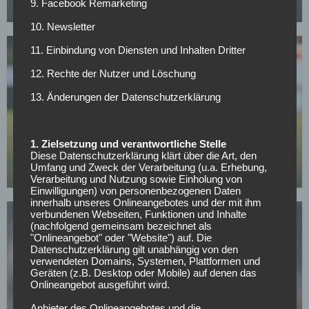
9. Facebook Remarketing
02.05.2026
10. Newsletter
11. Einbindung von Diensten und Inhalten Dritter
12. Rechte der Nutzer und Löschung
13. Änderungen der Datenschutzerklärung
BUNDESLIGA
Wer kann sich am Wochenende aus dem
1. Zielsetzung und verantwortliche Stelle
Abstiegskampf retten?
Diese Datenschutzerklärung klärt über die Art, den
Umfang und Zweck der Verarbeitung (u.a. Erhebung,
01.05.2026
Verarbeitung und Nutzung sowie Einholung von
Einwilligungen) von personenbezogenen Daten
innerhalb unseres Onlineangebotes und der mit ihm
verbundenen Webseiten, Funktionen und Inhalte
(nachfolgend gemeinsam bezeichnet als
"Onlineangebot" oder "Website") auf. Die
Datenschutzerklärung gilt unabhängig von den
verwendeten Domains, Systemen, Plattformen und
Geräten (z.B. Desktop oder Mobile) auf denen das
Onlineangebot ausgeführt wird.
HAMBURGER SV
Dieser HSV-Hoffnungsträger könnte im
Anbieter des Onlineangebotes und die