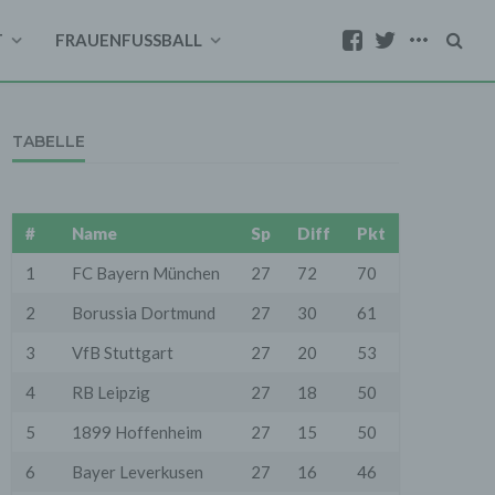
T
FRAUENFUSSBALL
TABELLE
#
Name
Sp
Diff
Pkt
1
FC Bayern München
27
72
70
2
Borussia Dortmund
27
30
61
3
VfB Stuttgart
27
20
53
4
RB Leipzig
27
18
50
5
1899 Hoffenheim
27
15
50
6
Bayer Leverkusen
27
16
46