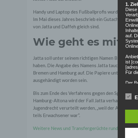
1. Zi
Diese 
Handy und Laptop des Fußballprofis wurden beschl
Verarb
Im Mai dieses Jahres beschrieb ein Gutachten der U
Einwi
Onlin
von Jatta und Daffeh gleich sind.
Inhalt
auf. 
Wie geht es mit Ja
Syste
Online
Anbiet
Jatta soll unter seinem richtigen Namen Bakary Daf
ist [
haben. Die Angabe des Namens Jatta taucht in sein
[adres
Für d
Bremen und Hamburg auf. Die Papiere unter seiner n
ausgehändigt worden sein.
Der B
Online
Bis zum Ende des Verfahrens gegen den Spieler gilt
geschl
E
Hamburg-Altona wird der Fall Jatta verhandelt. Bei
2. Gr
Jugendrecht verurteilt werden, „weil der Angeschul
Wir ve
einsc
teils Erwachsener war“.
Daten
werden
Weitere News und Transfergerüchte rund um den deu
Daten 
erford