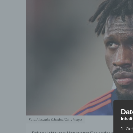
Dat
Inhal
Foto: Alexander Scheuber/Getty Images
1. Zie
Bakery Jatta vom Hamburger SV wurde von der Hamb