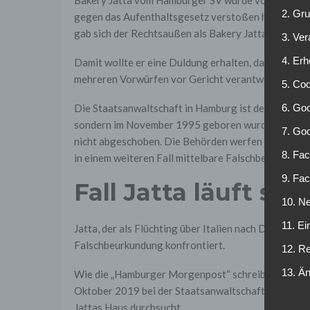
2. Gr
gegen das Aufenthaltsgesetz verstoßen haben. Bei s
gab sich der Rechtsaußen als Bakery Jatta aus, der
3. Ve
4. Erh
Damit wollte er eine Duldung erhalten, da er laut s
mehreren Vorwürfen vor Gericht verantworten.
5. Co
Die Staatsanwaltschaft in Hamburg ist der Auffassu
6. Goo
sondern im November 1995 geboren wurde. In Breme
7. Go
nicht abgeschoben. Die Behörden werfen ihm ein „V
8. Fac
in einem weiteren Fall mittelbare Falschbeurkundun
9. Fa
Fall Jatta läuft sc
10. Ne
11. Ei
Jatta, der als Flüchting über Italien nach Deutschla
Falschbeurkundung konfrontiert.
12. R
13. Ä
Wie die „Hamburger Morgenpost“ schreibt, konnte di
Oktober 2019 bei der Staatsanwaltschaft geschloss
Jattas Haus durchsucht.