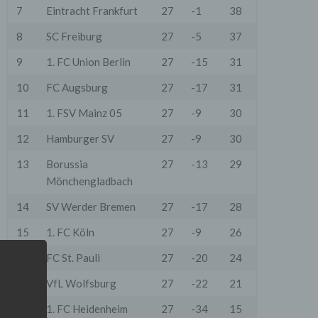
7
Eintracht Frankfurt
27
-1
38
8
SC Freiburg
27
-5
37
9
1. FC Union Berlin
27
-15
31
10
FC Augsburg
27
-17
31
11
1. FSV Mainz 05
27
-9
30
12
Hamburger SV
27
-9
30
13
Borussia
27
-13
29
Mönchengladbach
14
SV Werder Bremen
27
-17
28
15
1. FC Köln
27
-9
26
16
FC St. Pauli
27
-20
24
17
VfL Wolfsburg
27
-22
21
18
1. FC Heidenheim
27
-34
15