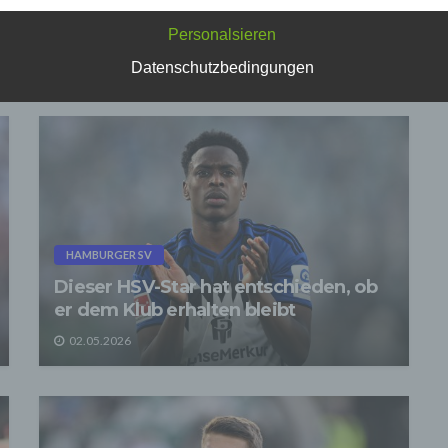
ligung verarbeitet.
Personalsieren
effen organisatorische, vertragliche und technische Sicherheitsmaß
echend dem Stand der Technik, um sicher zu stellen, dass die Vorsch
Datenschutzbedingungen
atenschutzgesetze eingehalten werden und um damit die durch uns
eiteten Daten gegen zufällige oder vorsätzliche Manipulationen, Verlu
rung oder gegen den Zugriff unberechtigter Personen zu schützen.
n im Rahmen dieser Datenschutzerklärung Inhalte, Werkzeuge oder
ge Mittel von anderen Anbietern (nachfolgend gemeinsam bezeichnet
-Anbieter") eingesetzt werden und deren genannter Sitz im Ausland ist,
auszugehen, dass ein Datentransfer in die Sitzstaaten der Dritt-Anbi
indet. Die Übermittlung von Daten in Drittstaaten erfolgt entweder auf
age einer gesetzlichen Erlaubnis, einer Einwilligung der Nutzer oder
ller Vertragsklauseln, die eine gesetzlich vorausgesetzte Sicherheit 
HAMBURGER SV
 gewährleisten.
Dieser HSV-Star hat entschieden, ob
rarbeitung personenbezogener Daten
er dem Klub erhalten bleibt
ersonenbezogenen Daten werden, neben den ausdrücklich in dieser
schutzerklärung genannten Verwendung, für die folgenden Zwecke a
02.05.2026
age gesetzlicher Erlaubnisse oder Einwilligungen der Nutzer verarbei
Zurverfügungstellung, Ausführung, Pflege, Optimierung und Sicherung
r Dienste-, Service- und Nutzerleistungen;
Gewährleistung eines effektiven Kundendienstes und technischen Su
ermitteln die Daten der Nutzer an Dritte nur, wenn dies für