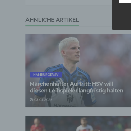
Einwil
Wir tr
entspr
ÄHNLICHE ARTIKEL
der D
verarb
Zerstö
Sofer
sonsti
"Dritt
davon 
stattf
Grundl
spezie
HAMBURGER SV
Daten
Märchenhafter Auftritt: HSV will
3. Ve
diesen Leihspieler langfristig halten
Die p
Daten
03.05.2026
Grundl
- Die 
unsere
- Die 
Wir üb