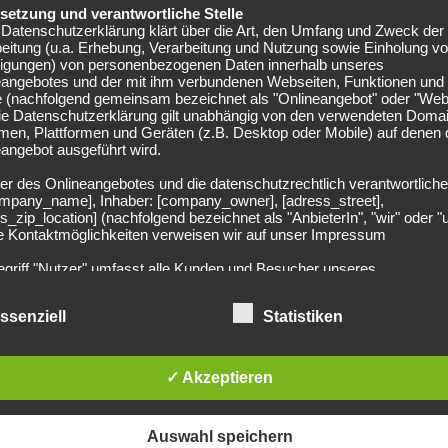
elsetzung und verantwortliche Stelle
Datenschutzerklärung klärt über die Art, den Umfang und Zweck der
agnahmt, es konnten aber keine Beweise gefunden werden.
eitung (u.a. Erhebung, Verarbeitung und Nutzung sowie Einholung v
ni Freiburg, dass in Videomaterial die Bewegungsprofile
lligungen) von personenbezogenen Daten innerhalb unseres
eangebotes und der mit ihm verbundenen Webseiten, Funktionen und
e (nachfolgend gemeinsam bezeichnet als "Onlineangebot" oder "Web
Die Datenschutzerklärung gilt unabhängig von den verwendeten Doma
tta weiter?
men, Plattformen und Geräten (z.B. Desktop oder Mobile) auf denen
angebot ausgeführt wird.
er des Onlineangebotes und die datenschutzrechtlich verantwortliche
feh bei mehreren afrikanischen Fußballvereinen gespielt
company_name], Inhaber: [company_owner], [adress_street],
em Führerschein und anderen offiziellen Dokumenten in
s_zip_location] (nachfolgend bezeichnet als "AnbieterIn", "wir" oder "
ie Kontaktmöglichkeiten verweisen wir auf unser Impressum
euen Identität sollen ihm in seiner Heimat Gambia
egriff "Nutzer" umfasst alle Kunden und Besucher unseres
angebotes. Die verwendeten Begrifflichkeiten, wie z.B. "Nutzer" sind
 die Unschuldsvermutung. Vor dem Jugendrichter in
echtsneutral zu verstehen.
ssenziell
Statistiken
 einer Schuldigsprechung würde Jatta nach dem
undsätzliche Angaben zur Datenverarbeitung
digte im fraglichen Tatzeitraum teils Heranwachsender,
rarbeiten personenbezogene Daten der Nutzer nur unter Einhaltung 
hlägigen Datenschutzbestimmungen entsprechend den Geboten der
✓ Akzeptieren
sparsamkeit- und Datenvermeidung. Das bedeutet die Daten der Nut
 nur beim Vorliegen einer gesetzlichen Erlaubnis, insbesondere wen
tschen Fußball findest du hier >>
zur Erbringung unserer vertraglichen Leistungen sowie Online-Servi
Auswahl speichern
erlich, bzw. gesetzlich vorgeschrieben sind oder beim Vorliegen einer