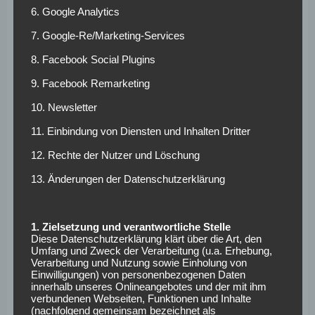
mit gutem
6. Google Analytics
Saisonstart
7. Google-Re/Marketing-Services
8. Facebook Social Plugins
Der Hamburger Saisonstart verlief bis jetzt überraschend
9. Facebook Remarketing
positiv. Die ersten beiden Spiele gegen Augsburg (1:0) und
Köln (3:1) konnte man souverän gewinnen, einzig gegen
10. Newsletter
starke Leipziger setzte es am vergangenen Wochenende
11. Einbindung von Diensten und Inhalten Dritter
eine 0:2-Niederlage. Gegner Hannover 96 ist ebenfalls
unerwartet gut in die Saison gestartet. Mit sieben Punkten
12. Rechte der Nutzer und Löschung
haben die Niedersachsen sogar noch einen Zähler mehr auf
13. Änderungen der Datenschutzerklärung
dem Konto als die Hamburger Gäste. 96-Trainer André
Breitenreiter kann in der Partie gegen den HSV wieder auf
Mittelfeldstratege Pirmin Schwegler zurückgreifen, der
1. Zielsetzung und verantwortliche Stelle
Diese Datenschutzerklärung klärt über die Art, den
das Spiel beim VfL Wolfsburg am letzten Samstag noch
Umfang und Zweck der Verarbeitung (u.a. Erhebung,
aufgrund von Kniebeschwerden verpasst hat.
Verarbeitung und Nutzung sowie Einholung von
Einwilligungen) von personenbezogenen Daten
Informationen zum Spiel:
innerhalb unseres Onlineangebotes und der mit ihm
verbundenen Webseiten, Funktionen und Inhalte
(nachfolgend gemeinsam bezeichnet als