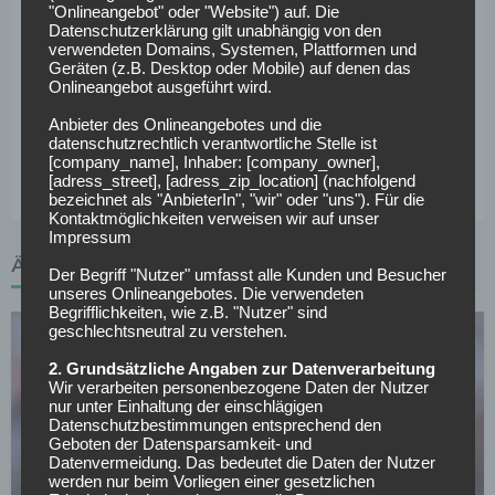
Anstoß:
Fr, 15.09.2017 um 20:30 Uhr, Eurosport Player
"Onlineangebot" oder "Website") auf. Die
Datenschutzerklärung gilt unabhängig von den
Stadion:
HDI-Arena, Hannover, 49.200 Plätze
verwendeten Domains, Systemen, Plattformen und
Geräten (z.B. Desktop oder Mobile) auf denen das
Onlineangebot ausgeführt wird.
Schiedsrichter:
Robert Hartmann (SR), Wolfgang Stark
(VAR)
Anbieter des Onlineangebotes und die
datenschutzrechtlich verantwortliche Stelle ist
[company_name], Inhaber: [company_owner],
Tipp der Redaktion:
Unentschieden
[adress_street], [adress_zip_location] (nachfolgend
bezeichnet als "AnbieterIn", "wir" oder "uns"). Für die
Kontaktmöglichkeiten verweisen wir auf unser
Impressum
ÄHNLICHE ARTIKEL
Der Begriff "Nutzer" umfasst alle Kunden und Besucher
unseres Onlineangebotes. Die verwendeten
Begrifflichkeiten, wie z.B. "Nutzer" sind
geschlechtsneutral zu verstehen.
2. Grundsätzliche Angaben zur Datenverarbeitung
Wir verarbeiten personenbezogene Daten der Nutzer
nur unter Einhaltung der einschlägigen
Datenschutzbestimmungen entsprechend den
Geboten der Datensparsamkeit- und
HAMBURGER SV
Datenvermeidung. Das bedeutet die Daten der Nutzer
Märchenhafter Auftritt: HSV will diesen Leihspieler
werden nur beim Vorliegen einer gesetzlichen