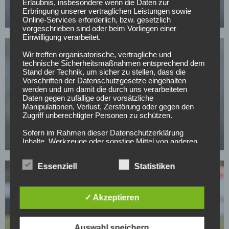
langfristig halten
Erlaubnis, insbesondere wenn die Daten zur
Erbringung unserer vertraglichen Leistungen sowie
03.05.2026
Online-Services erforderlich, bzw. gesetzlich
vorgeschrieben sind oder beim Vorliegen einer
Einwilligung verarbeitet.
Wir treffen organisatorische, vertragliche und
technische Sicherheitsmaßnahmen entsprechend dem
Stand der Technik, um sicher zu stellen, dass die
Vorschriften der Datenschutzgesetze eingehalten
werden und um damit die durch uns verarbeiteten
Daten gegen zufällige oder vorsätzliche
HAMBURGER SV
Manipulationen, Verlust, Zerstörung oder gegen den
Dieser HSV-Star hat entschieden, ob er dem Klub
Zugriff unberechtigter Personen zu schützen.
erhalten bleibt
Sofern im Rahmen dieser Datenschutzerklärung
02.05.2026
Inhalte, Werkzeuge oder sonstige Mittel von anderen
Anbietern (nachfolgend gemeinsam bezeichnet als
"Dritt-Anbieter") eingesetzt werden und deren
Essenziell
Statistiken
genannter Sitz im Ausland ist, ist davon auszugehen,
dass ein Datentransfer in die Sitzstaaten der Dritt-
Anbieter stattfindet. Die Übermittlung von Daten in
Drittstaaten erfolgt entweder auf Grundlage einer
✓ Akzeptieren
gesetzlichen Erlaubnis, einer Einwilligung der Nutzer
oder spezieller Vertragsklauseln, die eine gesetzlich
vorausgesetzte Sicherheit der Daten gewährleisten.
BUNDESLIGA
Auswahl speichern