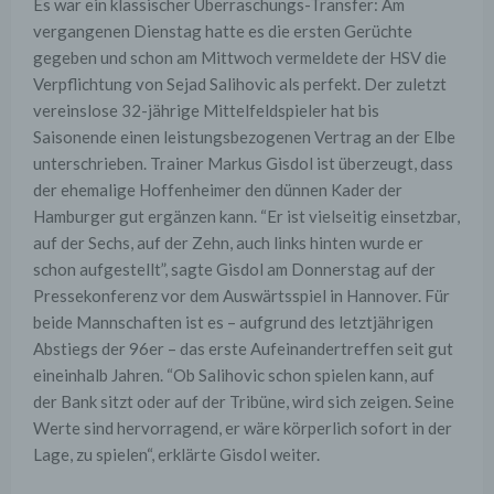
Es war ein klassischer Überraschungs-Transfer: Am
vergangenen Dienstag hatte es die ersten Gerüchte
gegeben und schon am Mittwoch vermeldete der HSV die
Verpflichtung von Sejad Salihovic als perfekt. Der zuletzt
vereinslose 32-jährige Mittelfeldspieler hat bis
Saisonende einen leistungsbezogenen Vertrag an der Elbe
unterschrieben. Trainer Markus Gisdol ist überzeugt, dass
der ehemalige Hoffenheimer den dünnen Kader der
Hamburger gut ergänzen kann. “
Er
ist vielseitig einsetzbar,
auf der Sechs, auf der Zehn, auch links hinten wurde er
schon aufgestellt”, sagte Gisdol am Donnerstag auf der
Pressekonferenz vor dem Auswärtsspiel in Hannover. Für
beide Mannschaften ist es – aufgrund des letztjährigen
Abstiegs der 96er – das erste Aufeinandertreffen seit gut
eineinhalb Jahren. “Ob Salihovic schon spielen kann, auf
der Bank sitzt oder auf der Tribüne, wird sich zeigen. Seine
Werte sind hervorragend, er wäre körperlich sofort in der
Lage, zu spielen“, erklärte Gisdol weiter.