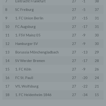
7
Eintracht Frankfurt
27
-1
38
Serverlogfiles). Zu den Zugriffsdaten gehören Name
der abgerufenen Webseite, Datei, Datum und Uhrzeit
8
SC Freiburg
27
-5
37
des Abrufs, übertragene Datenmenge, Meldung über
erfolgreichen Abruf, Browsertyp nebst Version, das
9
1. FC Union Berlin
27
-15
31
Betriebssystem des Nutzers, Referrer URL (die zuvor
besuchte Seite), IP-Adresse und der anfragende
Provider.
10
FC Augsburg
27
-17
31
Wir verwenden die Protokolldaten ohne Zuordnung zur
11
1. FSV Mainz 05
27
-9
30
Person des Nutzers oder sonstiger Profilerstellung
entsprechend den gesetzlichen Bestimmungen nur für
12
Hamburger SV
27
-9
30
statistische Auswertungen zum Zweck des Betriebs,
der Sicherheit und der Optimierung unseres
13
Borussia Mönchengladbach
27
-13
29
Onlineangebotes. Wir behalten uns jedoch vor, die
Protokolldaten nachträglich zu überprüfen, wenn
14
SV Werder Bremen
27
-17
28
aufgrund konkreter Anhaltspunkte der berechtigte
Verdacht einer rechtswidrigen Nutzung besteht.
15
1. FC Köln
27
-9
26
5. Cookies & Reichweitenmessung
16
FC St. Pauli
27
-20
24
Cookies sind Informationen, die von unserem
Webserver oder Webservern Dritter an die Web-
17
VfL Wolfsburg
27
-22
21
Browser der Nutzer übertragen und dort für einen
späteren Abruf gespeichert werden. Über den Einsatz
von Cookies im Rahmen pseudonymer
18
1. FC Heidenheim 1846
27
-34
15
Reichweitenmessung werden die Nutzer im Rahmen
dieser Datenschutzerklärung informiert.