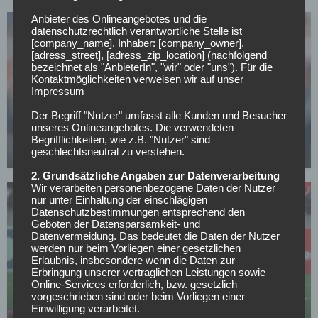
Anbieter des Onlineangebotes und die
datenschutzrechtlich verantwortliche Stelle ist
[company_name], Inhaber: [company_owner],
[adress_street], [adress_zip_location] (nachfolgend
bezeichnet als "AnbieterIn", "wir" oder "uns"). Für die
Kontaktmöglichkeiten verweisen wir auf unser
Impressum
BUNDESLIGA
Der Begriff "Nutzer" umfasst alle Kunden und Besucher
Courtois begrüßt Van Bommel als neuen Belgien-
unseres Onlineangebotes. Die verwendeten
Coach
Begrifflichkeiten, wie z.B. "Nutzer" sind
geschlechtsneutral zu verstehen.
27.07.2026
2. Grundsätzliche Angaben zur Datenverarbeitung
Wir verarbeiten personenbezogene Daten der Nutzer
nur unter Einhaltung der einschlägigen
Datenschutzbestimmungen entsprechend den
Geboten der Datensparsamkeit- und
Datenvermeidung. Das bedeutet die Daten der Nutzer
werden nur beim Vorliegen einer gesetzlichen
BUNDESLIGA
Erlaubnis, insbesondere wenn die Daten zur
Erbringung unserer vertraglichen Leistungen sowie
Champions-League-Quali: Dinamo Zagreb rettet
Online-Services erforderlich, bzw. gesetzlich
Remis, Crvena Zvezda und Sturm Graz mit Gala-
vorgeschrieben sind oder beim Vorliegen einer
Auftritten
Einwilligung verarbeitet.