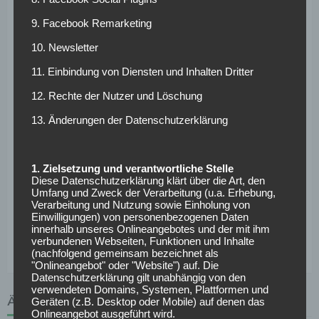
Sechser. Er hat ein gutes Pass- und Aufbauspiel. Damit soll
9. Facebook Remarketing
und kann er der Zentrale mehr Struktur im Vorwärtsgang
geben. Er ist aber nicht der benötigte Kreativspieler mit
10. Newsletter
einer guten Quote bei Toren und Vorlagen. In Belgiens
11. Einbindung von Diensten und Inhalten Dritter
Jupiler Pro League erzielte der zweifache belgische A-
Nationalspieler in 61 Spielen drei Treffer, in der Premier
12. Rechte der Nutzer und Löschung
League in 51 Partien ein Tor, und in La Liga blieb er in 22
13. Änderungen der Datenschutzerklärung
Einsätzen torlos. Klar ist: Die Hanseaten haben sich
dennoch qualitativ und quantitativ entscheidend
verbessert.
1. Zielsetzung und verantwortliche Stelle
Diese Datenschutzerklärung klärt über die Art, den
Weitere News und Transfergerüchte rund um den
Umfang und Zweck der Verarbeitung (u.a. Erhebung,
Verarbeitung und Nutzung sowie Einholung von
deutschen Fußball findest du hier >>
Einwilligungen) von personenbezogenen Daten
innerhalb unseres Onlineangebotes und der mit ihm
verbundenen Webseiten, Funktionen und Inhalte
(nachfolgend gemeinsam bezeichnet als
"Onlineangebot" oder "Website") auf. Die
Datenschutzerklärung gilt unabhängig von den
verwendeten Domains, Systemen, Plattformen und
ÄHNLICHE ARTIKEL
Geräten (z.B. Desktop oder Mobile) auf denen das
Onlineangebot ausgeführt wird.