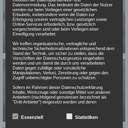
Datenvermeidung. Das bedeutet die Daten der Nutzer
werden nur beim Vorliegen einer gesetzlichen
Erlaubnis, insbesondere wenn die Daten zur
Erbringung unserer vertraglichen Leistungen sowie
Online-Services erforderlich, bzw. gesetzlich
HAMBURGER SV
vorgeschrieben sind oder beim Vorliegen einer
Märchenhafter Auftritt: HSV will diesen Leihspieler
Einwilligung verarbeitet.
langfristig halten
Wir treffen organisatorische, vertragliche und
03.05.2026
technische Sicherheitsmaßnahmen entsprechend dem
Stand der Technik, um sicher zu stellen, dass die
Vorschriften der Datenschutzgesetze eingehalten
werden und um damit die durch uns verarbeiteten
Daten gegen zufällige oder vorsätzliche
Manipulationen, Verlust, Zerstörung oder gegen den
Zugriff unberechtigter Personen zu schützen.
Sofern im Rahmen dieser Datenschutzerklärung
Inhalte, Werkzeuge oder sonstige Mittel von anderen
HAMBURGER SV
Anbietern (nachfolgend gemeinsam bezeichnet als
Dieser HSV-Star hat entschieden, ob er dem Klub
"Dritt-Anbieter") eingesetzt werden und deren
genannter Sitz im Ausland ist, ist davon auszugehen,
erhalten bleibt
dass ein Datentransfer in die Sitzstaaten der Dritt-
02.05.2026
Anbieter stattfindet. Die Übermittlung von Daten in
Essenziell
Statistiken
Drittstaaten erfolgt entweder auf Grundlage einer
gesetzlichen Erlaubnis, einer Einwilligung der Nutzer