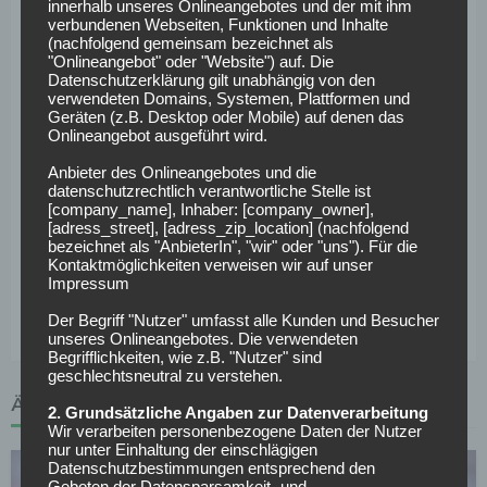
innerhalb unseres Onlineangebotes und der mit ihm
ihn Priorität habe und er anhand dieser bewerte. Auch
verbundenen Webseiten, Funktionen und Inhalte
(nachfolgend gemeinsam bezeichnet als
Vasilije Janjicic meldete sich nach einer Viruserkrankung
"Onlineangebot" oder "Website") auf. Die
zurück und bekam gegen die Schwaben einen Kurzeinsatz
Datenschutzerklärung gilt unabhängig von den
geschenkt. Im Vergleich zu den Spielen der letzten Wochen
verwendeten Domains, Systemen, Plattformen und
Geräten (z.B. Desktop oder Mobile) auf denen das
zeigten die Hamburger einen starken Auftritt. Am
Onlineangebot ausgeführt wird.
vergangenen Spieltag noch nahezu chancenlos gegen
Anbieter des Onlineangebotes und die
ebenso schwache Berliner verloren, erarbeitete man sich
datenschutzrechtlich verantwortliche Stelle ist
gegen den Aufsteiger zahlreiche Möglichkeiten und
[company_name], Inhaber: [company_owner],
[adress_street], [adress_zip_location] (nachfolgend
agierte mit dem Ball sicher. „Ein sehr verdienter Sieg von
bezeichnet als "AnbieterIn", "wir" oder "uns"). Für die
uns, großes Kompliment ans Team. Schönes Gefühl so in
Kontaktmöglichkeiten verweisen wir auf unser
die Länderspielpause zu gehen“, erklärte Gisdol auf der
Impressum
Pressekonferenz nach dem Abpfiff.
Der Begriff "Nutzer" umfasst alle Kunden und Besucher
unseres Onlineangebotes. Die verwendeten
Begrifflichkeiten, wie z.B. "Nutzer" sind
geschlechtsneutral zu verstehen.
ÄHNLICHE ARTIKEL
2. Grundsätzliche Angaben zur Datenverarbeitung
Wir verarbeiten personenbezogene Daten der Nutzer
nur unter Einhaltung der einschlägigen
Datenschutzbestimmungen entsprechend den
Geboten der Datensparsamkeit- und