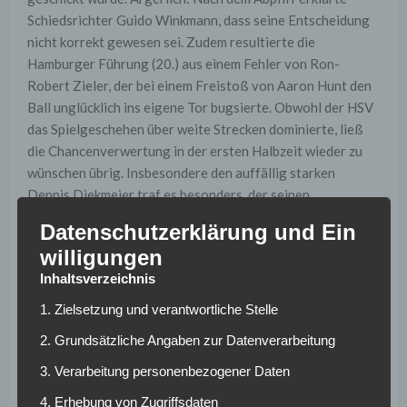
Schiedsrichter Guido Winkmann, dass seine Entscheidung
nicht korrekt gewesen sei. Zudem resultierte die
Hamburger Führung (20.) aus einem Fehler von Ron-
Robert Zieler, der bei einem Freistoß von Aaron Hunt den
Ball unglücklich ins eigene Tor bugsierte. Obwohl der HSV
das Spielgeschehen über weite Strecken dominierte, ließ
die Chancenverwertung in der ersten Halbzeit wieder zu
wünschen übrig. Insbesondere den auffällig starken
Dennis Diekmeier traf es besonders, der seinen
Negativrekord weiter ausbaute und trotz guter Chancen
Datenschutzerklärung und Ein
nicht traf. Stattdessen verschuldete er durch ein Handspiel
willigungen
im eigenen Strafraum einen Elfmeter für die Gäste, den
Inhaltsverzeichnis
Daniel Ginzcek souverän zum Ausgleich (55.) verwandelte.
1. Zielsetzung und verantwortliche Stelle
Kostic und Arp
2. Grundsätzliche Angaben zur Datenverarbeitung
entscheiden Partie
3. Verarbeitung personenbezogener Daten
4. Erhebung von Zugriffsdaten