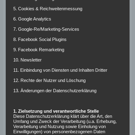
Nur zehn Minuten später gingen die Hausherren wieder in
Führung. Eine maßgeschneiderte Diekmeier-Flanke von
5. Cookies & Reichweitenmessung
der rechten Seite landete bei Filip Kostic, der zum 2:1
6. Google Analytics
einköpfte. Und auch der Hoffnungsträger Arp traf (69.).
7. Google-Re/Marketing-Services
Kurz nach der erneuten Führung zeigte das Talent seine
Qualitäten, setzte sich gegen die VfB-Abwehr durch und
8. Facebook Social Plugins
schloss mit dem rechten Fuß ins lange Eck ab. „Fiete ist ein
9. Facebook Remarketing
Vollblutstürmer“, sagte HSV-Sportchef Jens Todt
gegenüber ‚Sky‘. Das Volksparkstadion feierte. Der zweite
10. Newsletter
Heimsieg der Saison, der zehnte Punkt und das Ende einer
11. Einbindung von Diensten und Inhalten Dritter
Negativserie von acht Spielen ohne Sieg in Folge. Es war
12. Rechte der Nutzer und Löschung
zudem der 500. Bundesliga-Heimsieg der Rothosen.
13. Änderungen der Datenschutzerklärung
Neue Impulse gesetzt
1. Zielsetzung und verantwortliche Stelle
Gisdol schenkte den eingewechselten Spielern aus dem
Diese Datenschutzerklärung klärt über die Art, den
Berlin-Spiel das Vertrauen – und verzichtete lieber auf die
Umfang und Zweck der Verarbeitung (u.a. Erhebung,
erfahreneren Bobby Wood und André Hahn. Der 48-
Verarbeitung und Nutzung sowie Einholung von
Einwilligungen) von personenbezogenen Daten
jährige Trainer betont immer wieder, dass die Leistung für