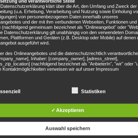
e (35.). Pech für den HSV dann kurz vor der Pause. Jung und
elsetzung und verantwortliche Stelle
Datenschutzerklärung klärt über die Art, den Umfang und Zweck der
nur knapp, am zweiten Pfosten fand Kostic in Horn seinen
eitung (u.a. Erhebung, Verarbeitung und Nutzung sowie Einholung v
n die Kabinen.
lligungen) von personenbezogenen Daten innerhalb unseres
eangebotes und der mit ihm verbundenen Webseiten, Funktionen und
 Matchwinner
e (nachfolgend gemeinsam bezeichnet als "Onlineangebot" oder "Web
Die Datenschutzerklärung gilt unabhängig von den verwendeten Doma
men, Plattformen und Geräten (z.B. Desktop oder Mobile) auf denen
angebot ausgeführt wird.
r wenige Minuten nach Wiederanpfiff mit einem Luftloch,
er des Onlineangebotes und die datenschutzrechtlich verantwortliche
te – der Ball landete neben dem HSV-Kasten (48.). Zwanzig
company_name], Inhaber: [company_owner], [adress_street],
n HSV. Jojic bediente erneut Terodde, der vor Julian
s_zip_location] (nachfolgend bezeichnet als "AnbieterIn", "wir" oder "
er einschob (67.). Markus Gisdol reagierte in der Folge und
ie Kontaktmöglichkeiten verweisen wir auf unser Impressum
ng in der Offensive. Doch auch die beiden
egriff "Nutzer" umfasst alle Kunden und Besucher unseres
irkung.
angebotes. Die verwendeten Begrifflichkeiten, wie z.B. "Nutzer" sind
echtsneutral zu verstehen.
ssenziell
Statistiken
r 1. FC Köln bis auf drei Punkte auf den Hamburger SV heran.
undsätzliche Angaben zur Datenverarbeitung
halten hätte, ist damit Realität: Lediglich vier Punkte
rarbeiten personenbezogene Daten der Nutzer nur unter Einhaltung 
✓ Akzeptieren
hlägigen Datenschutzbestimmungen entsprechend den Geboten der
m Relegatiosplatz. Die Hamburger sind ihrerseits seit
sparsamkeit- und Datenvermeidung. Das bedeutet die Daten der Nut
 wird damit immer dünner.
 nur beim Vorliegen einer gesetzlichen Erlaubnis, insbesondere wen
zur Erbringung unserer vertraglichen Leistungen sowie Online-Servi
Auswahl speichern
erlich, bzw. gesetzlich vorgeschrieben sind oder beim Vorliegen einer
ligung verarbeitet.