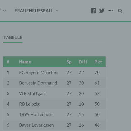
T
FRAUENFUSSBALL
TABELLE
#
Name
Sp
Diff
Pkt
1
FC Bayern München
27
72
70
2
Borussia Dortmund
27
30
61
3
VfB Stuttgart
27
20
53
4
RB Leipzig
27
18
50
5
1899 Hoffenheim
27
15
50
6
Bayer Leverkusen
27
16
46