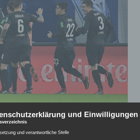
enschutzerklärung und Einwilligungen
tsverzeichnis
kler: Am Samstagabend verlor der Hamburger SV im
lsetzung und verantwortliche Stelle
Terodde war dabei erneut der Mann des Spiels und netzte