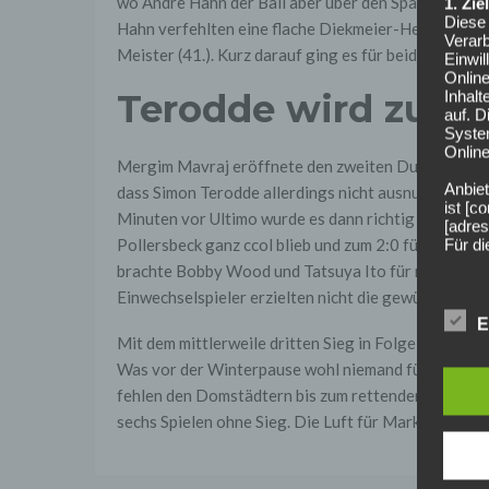
wo Andre Hahn der Ball aber über den Spann rutscht
1. Zi
Diese 
Hahn verfehlten eine flache Diekmeier-Hereingabe 
Verarb
Meister (41.). Kurz darauf ging es für beide Teams i
Einwi
Onlin
Terodde wird zum
Inhalt
auf. 
Syste
Online
Mergim Mavraj eröffnete den zweiten Durchgang nu
Anbiet
dass Simon Terodde allerdings nicht ausnutzen konn
ist [
Minuten vor Ultimo wurde es dann richtig eng für de
[adres
Pollersbeck ganz ccol blieb und zum 2:0 für die Köln
Für d
brachte Bobby Wood und Tatsuya Ito für mehr Schwu
Der B
Einwechselspieler erzielten nicht die gewünschte W
Online
geschl
E
Mit dem mittlerweile dritten Sieg in Folge rückt de
2. Gr
Was vor der Winterpause wohl niemand für möglich ge
Wir ve
einsc
fehlen den Domstädtern bis zum rettenden Ufer – de
Daten
sechs Spielen ohne Sieg. Die Luft für Markus Gisdol
werden
Daten 
erford
Einwil