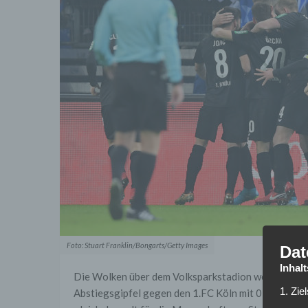
Foto: Stuart Franklin/Bongarts/Getty Images
Dat
Inhal
Die Wolken über dem Volksparkstadion werden dun
1. Zie
Abstiegsgipfel gegen den 1.FC Köln mit 0:2. Simon 