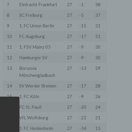
7
Eintracht Frankfurt
27
-1
38
8
SC Freiburg
27
-5
37
9
1. FC Union Berlin
27
-15
31
10
FC Augsburg
27
-17
31
11
1. FSV Mainz 05
27
-9
30
12
Hamburger SV
27
-9
30
13
Borussia
27
-13
29
Mönchengladbach
14
SV Werder Bremen
27
-17
28
15
1. FC Köln
27
-9
26
16
FC St. Pauli
27
-20
24
17
VfL Wolfsburg
27
-22
21
18
1. FC Heidenheim
27
-34
15