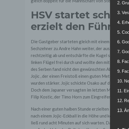
gleich doppelt für die Mannschaft von Stefan Ruth
2. Gr
HSV startet schwun
3. Ve
4. Erh
erzielt den Führung
5. Co
Die Gastgeber starteten gleich mit einem Paukenschla
6. Goo
Sechzehner zu Andre Hahn weiter, der aus der Bew
7. Go
rechtzeitig ab und entschärfte die Kugel so (1.). Un
8. Fac
linken Flügel frei durch und wollte den mitgelaufe
des Serben fand nicht den gewünschten Abnehmer (3
9. Fa
Jojic , der einen Freistoß einen guten Meter über 
10. Ne
wurden stärker. Jojic schickte Osako auf die Reise, 
Doch dem Japaner versagten im letzten Moment die 
11. Ei
Filip Kostic, der Timo Horn zum Eingreifen zwang (1
12. R
Nach einer guten halben Stunde erzielten die Gäste
13. Ä
nach einem Jojic-Eckball in die Höhe und köpfte den 
ließ rund acht Minuten auf sich warten. Dann war es