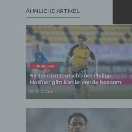
Wir tr
ÄHNLICHE ARTIKEL
entspr
der D
verarb
Zerstö
Sofer
sonsti
"Dritt
davon 
stattf
Grundl
BUNDESLIGA
spezie
Daten
63 Tore in Deutschland: Philipp
Hosiner gibt Karriereende bekannt
3. Ve
Die p
07.05.2026
Daten
Grundl
- Die 
unsere
- Die 
Wir üb
Abrech