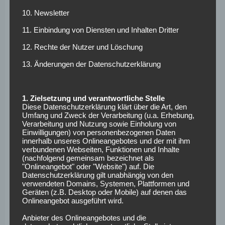
Angriff weisen die Sachsen Topwerte auf. Die Werner-Elf
10. Newsletter
verfügt zudem über die drittbeste Defensive der Liga. In
11. Einbindung von Diensten und Inhalten Dritter
13 Partien kommen die Roten Bullen auf nur 13
Gegentreffer und kassierten, bis auf die ersten beiden
12. Rechte der Nutzer und Löschung
Saisonspiele, nie mehr als ein Tor pro Spiel. Mit Péter
13. Änderungen der Datenschutzerklärung
Gulácsi darf der Verein außerdem einen der besten
Torhüter der gesamten Bundesliga sein Eigen nennen. Der
Ungar konnte in sieben der 13 Spiele die Null festhalten,
1. Zielsetzung und verantwortliche Stelle
das ist Liga-Bestwert.
Diese Datenschutzerklärung klärt über die Art, den
Umfang und Zweck der Verarbeitung (u.a. Erhebung,
Verarbeitung und Nutzung sowie Einholung von
Die vergangenen Partien verliefen fast ganz nach dem
Einwilligungen) von personenbezogenen Daten
Geschmack der Leipziger Fans. Am Spieltag Nummer zwölf
innerhalb unseres Onlineangebotes und der mit ihm
verbundenen Webseiten, Funktionen und Inhalte
kam das Team in einem defensiv geprägten Duell nicht über
(nachfolgend gemeinsam bezeichnet als
ein
0:0
gegen Borussia Mönchengladbach hinaus. Im
"Onlineangebot" oder "Website") auf. Die
anschließenden Pokal-Achtelfinale traf RB auf den 1. FC
Datenschutzerklärung gilt unabhängig von den
verwendeten Domains, Systemen, Plattformen und
Magdeburg. Der Zweitligist ging zwar in Führung, war
Geräten (z.B. Desktop oder Mobile) auf denen das
aber letztendlich mit den favorisierten Leipzigern
Onlineangebot ausgeführt wird.
überfordert, und so durften die Roten Bullen den
3:1-Sieg
Anbieter des Onlineangebotes und die
inklusive Viertelfinaleinzug feiern. Am vergangenen