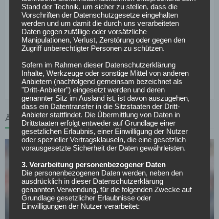
Köpenicker als auch die Sachsen jeweils fünfmal gegen den
Stand der Technik, um sicher zu stellen, dass die
Vorschriften der Datenschutzgesetze eingehalten
Kontrahenten durchsetzen. In der vergangenen Spielzeit
werden und um damit die durch uns verarbeiteten
gab es beim Aufeinandertreffen beider Mannschaften
Daten gegen zufällige oder vorsätzliche
zweimal ein torloses Unentschieden. Bleibt also
Manipulationen, Verlust, Zerstörung oder gegen den
Zugriff unberechtigter Personen zu schützen.
abzuwarten, ob Union sich gegen RB wieder fangen kann
oder ob Leipzig seine konstanten Leistungen gnadenlos
Sofern im Rahmen dieser Datenschutzerklärung
Inhalte, Werkzeuge oder sonstige Mittel von anderen
erneut auf den Platz bringen wird.
Anbietern (nachfolgend gemeinsam bezeichnet als
"Dritt-Anbieter") eingesetzt werden und deren
genannter Sitz im Ausland ist, ist davon auszugehen,
dass ein Datentransfer in die Sitzstaaten der Dritt-
Anbieter stattfindet. Die Übermittlung von Daten in
ÄHNLICHE ARTIKEL
Drittstaaten erfolgt entweder auf Grundlage einer
gesetzlichen Erlaubnis, einer Einwilligung der Nutzer
oder spezieller Vertragsklauseln, die eine gesetzlich
vorausgesetzte Sicherheit der Daten gewährleisten.
3. Verarbeitung personenbezogener Daten
Die personenbezogenen Daten werden, neben den
ausdrücklich in dieser Datenschutzerklärung
genannten Verwendung, für die folgenden Zwecke auf
Grundlage gesetzlicher Erlaubnisse oder
BUNDESLIGA
Einwilligungen der Nutzer verarbeitet:
Courtois begrüßt Van Bommel als neuen Belgien-
- Die Zurverfügungstellung, Ausführung, Pflege,