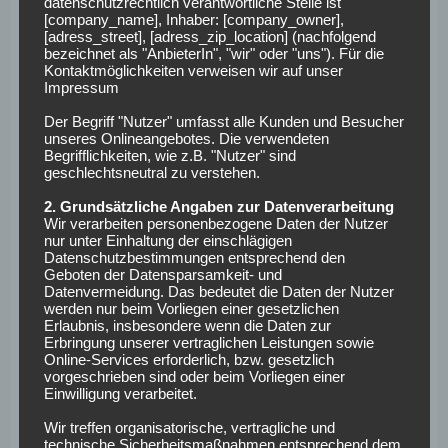
datenschutzrechtlich verantwortliche Stelle ist
Wochenende setzte die Werner-Elf dann ein dickes
[company_name], Inhaber: [company_owner],
[adress_street], [adress_zip_location] (nachfolgend
Ausrufezeichen in der Bundesliga. Champions-League-
bezeichnet als "AnbieterIn", "wir" oder "uns"). Für die
Teilnehmer Frankfurt wurde von ihr regelrecht
Kontaktmöglichkeiten verweisen wir auf unser
Impressum
auseinander geschraubt. Besonders Yan Diomande tat sich
mit einem Hattrick hervor und Leipzig feierte mit einem
6:0
Der Begriff "Nutzer" umfasst alle Kunden und Besucher
den sechsten Heimsieg im sechsten Spiel. Die Mannschaft
unseres Onlineangebotes. Die verwendeten
Begrifflichkeiten, wie z.B. "Nutzer" sind
ist in absoluter Topform und reist ohne Scheu vor dem
geschlechtsneutral zu verstehen.
Gegner Union nach Berlin.
2. Grundsätzliche Angaben zur Datenverarbeitung
Wir verarbeiten personenbezogene Daten der Nutzer
Klare Verhältnisse?
nur unter Einhaltung der einschlägigen
Datenschutzbestimmungen entsprechend den
Geboten der Datensparsamkeit- und
Beim Auftakt des 14. Spieltags in der Bundesliga scheinen
Datenvermeidung. Das bedeutet die Daten der Nutzer
werden nur beim Vorliegen einer gesetzlichen
die Positionen klar verteilt zu sein: RB Leipzig ist Favorit,
Erlaubnis, insbesondere wenn die Daten zur
der 1. FC Union Berlin muss sich mit der Außenseiterrolle
Erbringung unserer vertraglichen Leistungen sowie
Online-Services erforderlich, bzw. gesetzlich
begnügen. Jedoch zeigt die Vergangenheit, dass bei
vorgeschrieben sind oder beim Vorliegen einer
Spielen der beiden Mannschaften in der 1. Liga sehr
Einwilligung verarbeitet.
ausgeglichene Ergebnisse zu erwarten sind. In bisher zwölf
Wir treffen organisatorische, vertragliche und
Duellen im deutschen Oberhaus konnten sich sowohl die
technische Sicherheitsmaßnahmen entsprechend dem