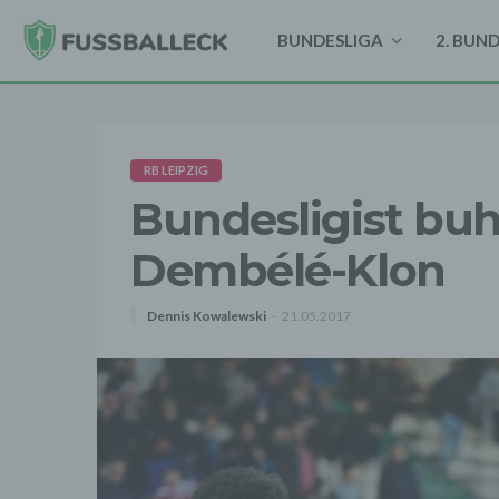
BUNDESLIGA
2. BUN
RB LEIPZIG
Bundesligist bu
Dembélé-Klon
Dennis Kowalewski
21.05.2017