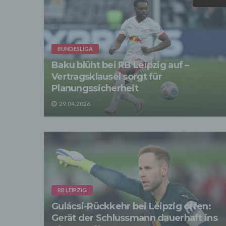
entspr
der D
verarb
Zerstö
Sofer
BUNDESLIGA
sonsti
Baku blüht bei RB Leipzig auf –
"Dritt
davon 
Vertragsklausel sorgt für
stattf
Planungssicherheit
Grundl
spezie
29.04.2026
Daten
3. Ve
Die p
Daten
Grundl
- Die 
unsere
- Die 
RB LEIPZIG
Wir üb
Abrech
Gulácsi-Rückkehr bei Leipzig offen:
ander
Gerät der Schlussmann dauerhaft ins
Verpfl