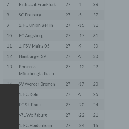
7
Eintracht Frankfurt
27
-1
38
8
SC Freiburg
27
-5
37
9
1. FC Union Berlin
27
-15
31
10
FC Augsburg
27
-17
31
11
1. FSV Mainz 05
27
-9
30
12
Hamburger SV
27
-9
30
13
Borussia
27
-13
29
Mönchengladbach
14
SV Werder Bremen
27
-17
28
15
1. FC Köln
27
-9
26
16
FC St. Pauli
27
-20
24
17
VfL Wolfsburg
27
-22
21
18
1. FC Heidenheim
27
-34
15