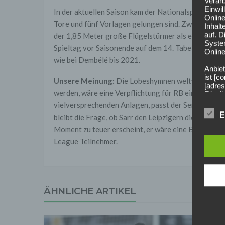
Verarb
Einwi
In der aktuellen Saison kam der Nationalspieler Sene
Onlin
Tore und fünf Vorlagen gelungen sind. Zwar lesen sic
Inhalt
auf. 
der 1,85 Meter große Flügelstürmer als ein absolut
Syste
Spieltag vor Saisonende auf dem 14. Tabellenplatz.
Online
wie bei Dembélé bis 2021.
Anbiet
ist [
Unsere Meinung:
Die Lobeshymnen weltweit verspr
[adres
werden, wäre eine Verpflichtung für RB ein genialer
Für d
vielversprechenden Anlagen, passt der Senegalese 
Der B
E
bleibt die Frage, ob Sarr den Leipzigern die ausgeru
Online
geschl
Moment zu teuer erscheint, er wäre eine Bereicheru
League Teilnehmer.
2. Gr
Wir ve
einsc
Daten
werden
Daten 
ÄHNLICHE ARTIKEL
erford
Einwil
Wir tr