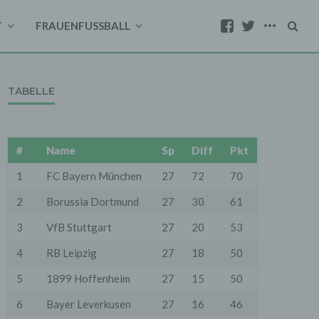
T
FRAUENFUSSBALL
TABELLE
#
Name
Sp
Diff
Pkt
1
FC Bayern München
27
72
70
2
Borussia Dortmund
27
30
61
3
VfB Stuttgart
27
20
53
4
RB Leipzig
27
18
50
5
1899 Hoffenheim
27
15
50
6
Bayer Leverkusen
27
16
46