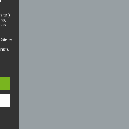
on
site")
ins,
 das
 Stelle
uns").
der
zer
n die
ces
nahmen