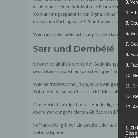
3. Ve
dribbelt mit seinen Sololäufen etlichen Verteidiger
4. Erh
Konkurrenz gespannt in den Signal Iduna Park blick
noch einen Vertrag bis 2021 und kommt auch nicht al
5. Co
6. Goo
Wenn man Dembélé nicht verpflichten kann, warum da
7. Go
Sarr und Dembélé mit 
8. Fac
So oder so ähnlich könnte der Gedankengang von Ra
9. Fa
sein, als man in die französische Ligue 1 schaute.
10. Ne
Wie die französische ‚
L’Équipe
‘ und einige Deutsche
11. Ei
Roten Bullen Ismaïla Sarr vom FC Metz als Dembélé
12. R
Dem Bericht zufolge hat der Bundesliga-Zweite ber
13. Ä
aber unter der geforderten Ablöse von 17 Millionen 
In Frankreich gilt der Linksaußen, der auch auf den 
1. Zi
Nationalspieler.
Diese 