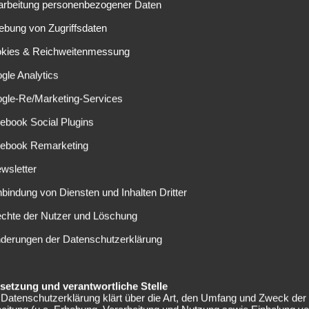
rarbeitung personenbezogener Daten
n der Bundesliga Knoten in die Beine. Kein Wunder, dass die
ebung von Zugriffsdaten
t. Jedoch besitzt der 20-Jährige beim DFB-Pokalfinalisten
s Verpflichtung für Vereine wie RB Leipzig in Frage.
okies & Reichweitenmessung
gle Analytics
nn nicht einen Spieler suchen, der wie Dembélé spielt?
ogle-Re/Marketing-Services
ähnlichen Anlagen
ebook Social Plugins
lf Rangnick, Sportdirektor von RB Leipzig nicht gewesen
cebook Remarketing
wsletter
 Medien heute in ihrer Printausgabe berichteten, haben die
nbindung von Diensten und Inhalten Dritter
-Klon ausfindig gemacht.
echte der Nutzer und Löschung
eits ein Angebot für den 19-Jährigen abgegeben, welches
nderungen der Datenschutzerklärung
Euro liegen soll.
rechten Flügel ausweichen kann, als potentieller
elsetzung und verantwortliche Stelle
Datenschutzerklärung klärt über die Art, den Umfang und Zweck der