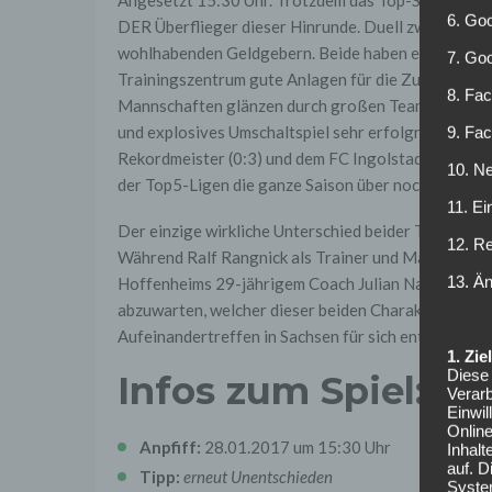
6. Goo
DER Überflieger dieser Hinrunde. Duell zwei sehr äh
wohlhabenden Geldgebern. Beide haben erkannt, das
7. Go
Trainingszentrum gute Anlagen für die Zukunft sind.
8. Fac
Mannschaften glänzen durch großen Teamspirit. Be
und explosives Umschaltspiel sehr erfolgreich. Die
9. Fa
Rekordmeister (0:3) und dem FC Ingolstadt (0:1) ge
10. Ne
der Top5-Ligen die ganze Saison über noch nie den 
11. Ei
Der einzige wirkliche Unterschied beider Teams ist 
12. R
Während Ralf Rangnick als Trainer und Manager be
13. Ä
Hoffenheims 29-jährigem Coach Julian Nagelsmann e
abzuwarten, welcher dieser beiden Charakterzüge s
Aufeinandertreffen in Sachsen für sich entscheiden
1. Zi
Diese 
Infos zum Spiel:
Verarb
Einwi
Onlin
Anpfiff:
28.01.2017 um 15:30 Uhr
Inhalt
auf. 
Tipp:
erneut Unentschieden
Syste