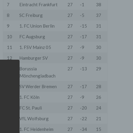
7
Eintracht Frankfurt
27
-1
38
8
SC Freiburg
27
-5
37
9
1. FC Union Berlin
27
-15
31
10
FC Augsburg
27
-17
31
11
1. FSV Mainz 05
27
-9
30
12
Hamburger SV
27
-9
30
13
Borussia
27
-13
29
Mönchengladbach
14
SV Werder Bremen
27
-17
28
15
1. FC Köln
27
-9
26
16
FC St. Pauli
27
-20
24
17
VfL Wolfsburg
27
-22
21
18
1. FC Heidenheim
27
-34
15