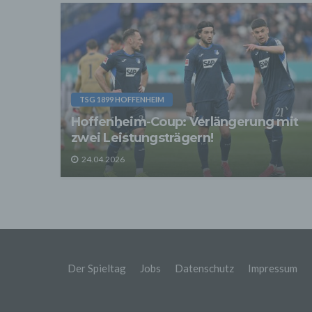
Sofer
sonsti
"Dritt
davon 
stattf
Grundl
spezie
Daten
TSG 1899 HOFFENHEIM
3. Ve
Hoffenheim-Coup: Verlängerung mit
Die p
Daten
zwei Leistungsträgern!
Grundl
- Die 
24.04.2026
unsere
- Die 
Wir üb
Abrech
ander
Verpfl
Liefer
Der Spieltag
Jobs
Datenschutz
Impressum
Bei de
Angab
Anschl