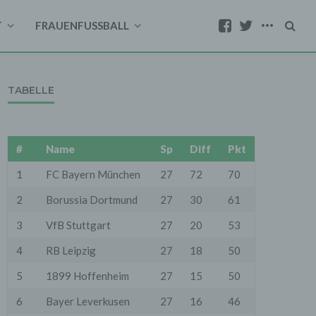
T
FRAUENFUSSBALL
TABELLE
#
Name
Sp
Diff
Pkt
1
FC Bayern München
27
72
70
2
Borussia Dortmund
27
30
61
3
VfB Stuttgart
27
20
53
4
RB Leipzig
27
18
50
5
1899 Hoffenheim
27
15
50
6
Bayer Leverkusen
27
16
46