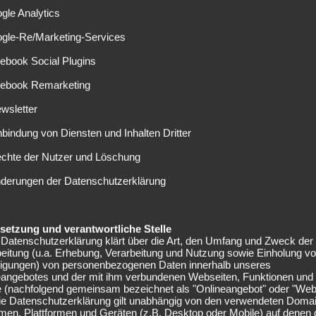
gle Analytics
nlicher Philosophien. Beide Vereine profitier(t)en von sehr
s junge talentierte Spieler und ein hervorragendes
ogle-Re/Marketing-Services
 Aber auch auf dem Platz gibt es viele Ähnlichkeiten. Beide
ebook Social Plugins
ide Teams waren bisher durch enorm druckvolles Pressing
 Roten Bullen mussten sich bisher nur dem Münchner
cebook Remarketing
schlagen geben, die Kraichgauer zogen als einziges Team
wsletter
kürzeren.
nbindung von Diensten und Inhalten Dritter
auf der Trainerbank zu finden und nennt sich Erfahrung.
echte der Nutzer und Löschung
reits große Bundesliga-Erfahrung besitzt, kommt
nderungen der Datenschutzerklärung
ine Art „jugendliche Unbekümmertheit“ zugute. Es bleibt
ich am Ende durchsetzen wird und damit das erste
 kann. Das Hinspiel endete mit einem 2:2 Unentschieden.
elsetzung und verantwortliche Stelle
Datenschutzerklärung klärt über die Art, den Umfang und Zweck der
eitung (u.a. Erhebung, Verarbeitung und Nutzung sowie Einholung v
lligungen) von personenbezogenen Daten innerhalb unseres
eangebotes und der mit ihm verbundenen Webseiten, Funktionen und
e (nachfolgend gemeinsam bezeichnet als "Onlineangebot" oder "Web
Die Datenschutzerklärung gilt unabhängig von den verwendeten Doma
men, Plattformen und Geräten (z.B. Desktop oder Mobile) auf denen