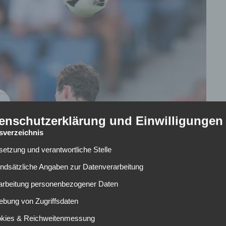
enschutzerklärung und Einwilligungen
tsverzeichnis
lsetzung und verantwortliche Stelle
undsätzliche Angaben zur Datenverarbeitung
rarbeitung personenbezogener Daten
ebung von Zugriffsdaten
okies & Reichweitenmessung
pieltages. Zweiter gegen Dritter. Das Aufeinandertreffen