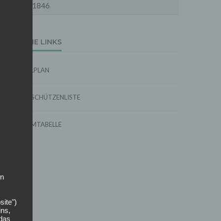
1846
EXTERNE LINKS
SPIELPLAN
TORSCHÜTZENLISTE
FORMTABELLE
on
site")
ins,
 das