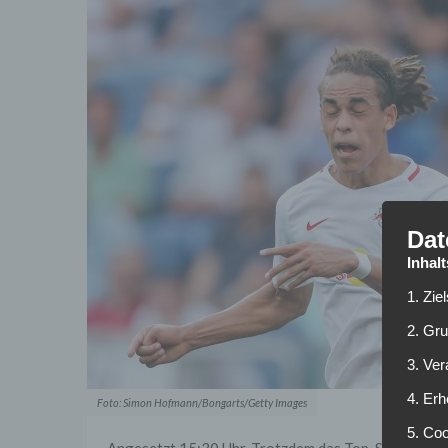
Dat
Inhal
1. Zie
2. Gr
3. Ve
4. Erh
Foto: Simon Hofmann/Bongarts/Getty Images
5. Co
Angesetzt 15:30 Uhr. Trotzdem das Top-Spiel des S