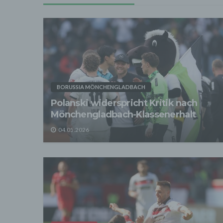
Daten
Grundl
- Die 
unsere
- Die 
Wir üb
Abrech
ander
Verpfl
BORUSSIA MÖNCHENGLADBACH
Liefer
Polanski widerspricht Kritik nach
Bei de
Mönchengladbach-Klassenerhalt
Angab
Anschl
04.05.2026
Perso
erfüll
4. Er
Wir er
befind
abger
Daten
Betrie
Adres