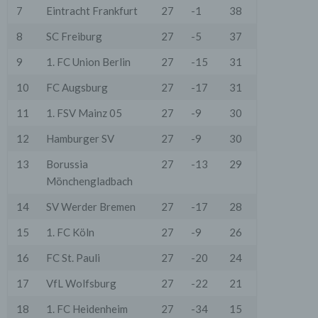
7
Eintracht Frankfurt
27
-1
38
8
SC Freiburg
27
-5
37
9
1. FC Union Berlin
27
-15
31
10
FC Augsburg
27
-17
31
11
1. FSV Mainz 05
27
-9
30
12
Hamburger SV
27
-9
30
13
Borussia
27
-13
29
Mönchengladbach
14
SV Werder Bremen
27
-17
28
15
1. FC Köln
27
-9
26
16
FC St. Pauli
27
-20
24
17
VfL Wolfsburg
27
-22
21
18
1. FC Heidenheim
27
-34
15