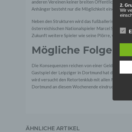
anderen Vereinen keiner breiten Öffentlichkeit die
2. Gr
Anhänger besteht nur die Möglichkeit einer Förderm
Wir ve
einsc
Daten
Neben den Strukturen wird das fußballerische Engag
werden
österreichischen Nationalspieler Marcel Sabitzer w
Daten 
E
erford
Zukunft weitere Spieler wie seine Plörre, von Salzbu
Einwil
Mögliche Folgen fü
Wir tr
entspr
der D
verarb
Die Konsequenzen reichen von einer Geldstrafe für 
Zerstö
Gastspiel der Leipziger in Dortmund hat der DFB s
wird versucht den Retortenklub mit allen Mitteln ak
Sofer
sonsti
Dortmund an diesem Wochenende eindrucksvoll bew
"Dritt
davon 
stattf
Grundl
spezie
Daten
3. Ve
ÄHNLICHE ARTIKEL
Die p