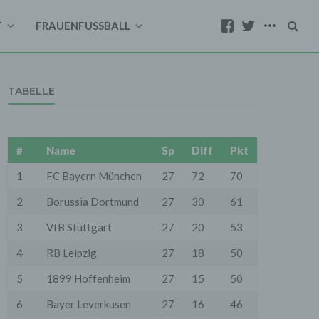
T
FRAUENFUSSBALL
TABELLE
#
Name
Sp
Diff
Pkt
1
FC Bayern München
27
72
70
2
Borussia Dortmund
27
30
61
3
VfB Stuttgart
27
20
53
4
RB Leipzig
27
18
50
5
1899 Hoffenheim
27
15
50
6
Bayer Leverkusen
27
16
46