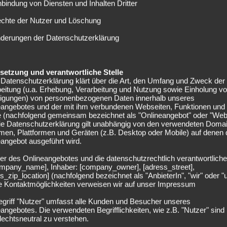
nbindung von Diensten und Inhalten Dritter
in … der Euch Kunden nicht getroffen hat.“
echte der Nutzer und Löschung
 Proteste
nderungen der Datenschutzerklärung
nen Traditionstag am „Bölle“ aus. Dieses Form des Protests
elsetzung und verantwortliche Stelle
llung aufmerksam zu machen. Was vor allem daran liegt,
Datenschutzerklärung klärt über die Art, den Umfang und Zweck der
r Bundeliga sind. Bei anderen Vereinen wäre diese Art des
eitung (u.a. Erhebung, Verarbeitung und Nutzung sowie Einholung v
lligungen) von personenbezogenen Daten innerhalb unseres
eangebotes und der mit ihm verbundenen Webseiten, Funktionen und
e (nachfolgend gemeinsam bezeichnet als "Onlineangebot" oder "Web
allsport in der
Die Datenschutzerklärung gilt unabhängig von den verwendeten Doma
men, Plattformen und Geräten (z.B. Desktop oder Mobile) auf denen
angebot ausgeführt wird.
er des Onlineangebotes und die datenschutzrechtlich verantwortliche
company_name], Inhaber: [company_owner], [adress_street],
selbe Kürzel wie der Geldgeber zu haben. Es handelt sich um
s_zip_location] (nachfolgend bezeichnet als "AnbieterIn", "wir" oder "
ie Kontaktmöglichkeiten verweisen wir auf unser Impressum
eben wurde das altehrwürdige Zentralstadion in Red-Bull-
ein Alleinstellungsmerkmal mehr ist.
egriff "Nutzer" umfasst alle Kunden und Besucher unseres
angebotes. Die verwendeten Begrifflichkeiten, wie z.B. "Nutzer" sind
den Vorstand vertreten. Allerdings, wird anders als bei
echtsneutral zu verstehen.