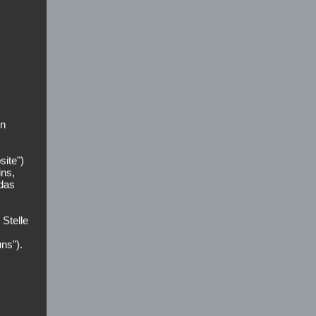
on
site")
ins,
 das
 Stelle
uns").