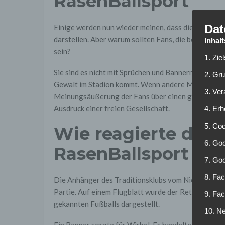
RasenBallsport
Dat
Einige werden nun wieder meinen, dass die Ultragr
darstellen. Aber warum sollten Fans, die bereit sind
Inhal
sein?
1. Zie
Sie sind es nicht mit Sprüchen und Bannern, sondern
2. Gr
Gewalt im Stadion kommt. Wenn andere Menschen sic
3. Ve
Meinungsäußerung der Fans über einen gegnerischen 
Ausdruck einer freien Gesellschaft.
4. Erh
5. Co
Wie reagierte der 
6. Goo
RasenBallsport
7. Go
8. Fac
Die Anhänger des Traditionsklubs vom Niederrhein
Partie. Auf einem Flugblatt wurde der Retortenklub
9. Fa
gekannten Fußballs dargestellt.
10. Ne
Ein Banner sorgte für Wirbel. Es handelte sich um e