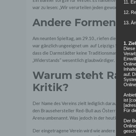
11. Ei
war zu lesen: „Wir verurteilen jeden geworfenen Ste
12. R
Andere Formen der
13. Ä
Am neunten Spieltag, am 29.10., riefen die Lilien ei
1. Zi
war gänzlich ungeeignet um auf Leipzigs Sonderste
Diese 
dass die Darmstädter keine Traditionsmannschaft de
Verarb
Einwi
„Widerstands“ wesentlich glaubwürdiger.
Onlin
Inhalt
Warum steht RasenB
auf. 
Syste
Kritik?
Online
Anbiet
ist [
Der Name des Vereins zielt lediglich darauf ab, das 
[adres
Für d
den Brausehersteller Red-Bull aus Österreich. Dan
Arena umbenannt. Was jedoch in der heutigen Zeit k
Der B
Online
Der eingetragene Verein wird wie andere auch durch 
geschl