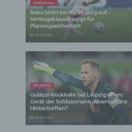
BUNDESLIGA
verarb
Zerstö
Baku blüht bei RB Leipzig auf –
Vertragsklausel sorgt für
Sofer
sonsti
Planungssicherheit
"Dritt
davon 
29.04.2026
stattf
Grundl
spezie
Daten
3. Ve
Die p
Daten
Grundl
- Die 
RB LEIPZIG
unsere
Gulácsi-Rückkehr bei Leipzig offen:
- Die 
Gerät der Schlussmann dauerhaft ins
Wir üb
Hintertreffen?
Abrech
ander
24.04.2026
Verpfl
Liefer