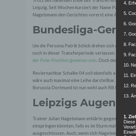
4. Erh
Leipzig. Seit Wochen kursiert der Name Patrik Schic
5. Co
Nagelsmann den Gerüchten vorerst eine Absage.
6. Goo
Bundesliga-Gerüch
7. Go
8. Fac
Um die Persona Patrik Schick drehen sich derzeit vi
noch in dieser Transferperiode verlassen. Planmäßi
9. Fa
der Pole-Position gewesen sein.
Doch der Vizemeiste
10. Ne
Reviernachbar Schalke 04 soll ebenfalls als Interes
11. Ei
wäre auch maximal eine Leihe darstellbar. Doch bish
12. R
Borussia Dortmund ist nun wohl auch RB Leipzig ra
13. Ä
Leipzigs Augen ble
1. Zi
Trainer Julian Nagelsmann erklärte gegenüber der „
Diese 
einspringen könnten, falls es im Sturm mal personel
Verarb
Einwi
ausgeschlossen. Auch, wenn sich Nagelsmann in der