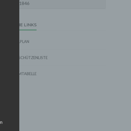
1846
EXTERNE LINKS
SPIELPLAN
TORSCHÜTZENLISTE
FORMTABELLE
on