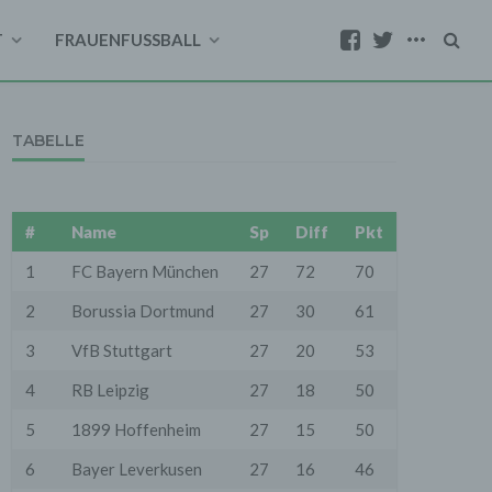
T
FRAUENFUSSBALL
TABELLE
#
Name
Sp
Diff
Pkt
1
FC Bayern München
27
72
70
2
Borussia Dortmund
27
30
61
3
VfB Stuttgart
27
20
53
4
RB Leipzig
27
18
50
5
1899 Hoffenheim
27
15
50
6
Bayer Leverkusen
27
16
46