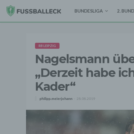
BUNDESLIGA
2. BUN
RB LEIPZIG
Nagelsmann über
„Derzeit habe ic
Kader“
philipp.meierjohann
28.08.2019