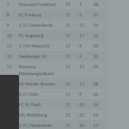
7
Eintracht Frankfurt
27
-1
38
8
SC Freiburg
27
-5
37
9
1. FC Union Berlin
27
-15
31
10
FC Augsburg
27
-17
31
11
1. FSV Mainz 05
27
-9
30
12
Hamburger SV
27
-9
30
13
Borussia
27
-13
29
Mönchengladbach
14
SV Werder Bremen
27
-17
28
15
1. FC Köln
27
-9
26
16
FC St. Pauli
27
-20
24
17
VfL Wolfsburg
27
-22
21
18
1. FC Heidenheim
27
-34
15