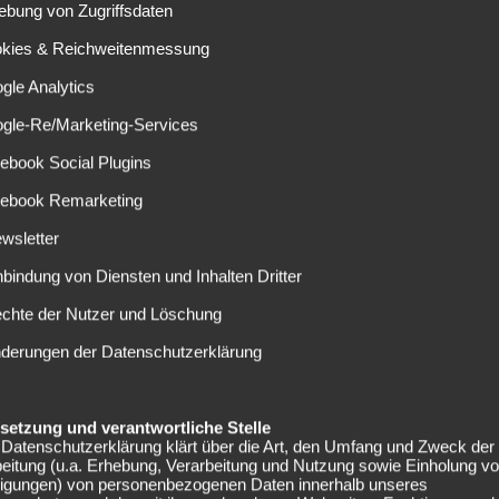
ebung von Zugriffsdaten
k im Osten Deutschlands. Jetzt erklärt Neu-Trainer Julian
okies & Reichweitenmessung
gle Analytics
te
ogle-Re/Marketing-Services
ebook Social Plugins
ele Gerüchte. Der Stürmer der AS Roma soll seinen Verein
g vorerst auf Leihbasis.
Borussia Dortmund soll zuletzt in
cebook Remarketing
r wird sich aller Voraussicht nach nicht mehr verstärken.
wsletter
sent für den Tschechen gelten. Bei den klammen Schalkern
nbindung von Diensten und Inhalten Dritter
er steht die Personalie still. Nach Bundesliga-Konkurrent
echte der Nutzer und Löschung
us dem Rennen um den Stürmer.
nderungen der Datenschutzerklärung
iben offen
elsetzung und verantwortliche Stelle
BILD: „Wir haben genug offensive Mittelfeldspieler, die
Datenschutzerklärung klärt über die Art, den Umfang und Zweck der
l klemmt“. Deshalb scheint ein Schick-Wechsel
eitung (u.a. Erhebung, Verarbeitung und Nutzung sowie Einholung v
lligungen) von personenbezogenen Daten innerhalb unseres
 Vergangenheit mit dem 23-Jährigen auseinandersetzte.