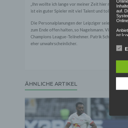
Onlin
„Ihn wollte ich lange vor meiner Zeit hier mal nach H
Inhalt
ist ein guter Spieler mit viel Talent und tollen Fähi
auf. 
Syste
Online
Die Personalplanungen der Leipziger seien damit ab
zum Ende offen halten, so Nagelsmann. Vielleicht er
Anbiet
ist [
Champions League-Teilnehmer. Patrik Schick wird es
[adres
eher unwahrscheinlicher.
Für d
E
Der B
Online
geschl
2. Gr
Wir ve
ÄHNLICHE ARTIKEL
einsc
Daten
werden
Daten 
erford
Einwil
Wir tr
entspr
der D