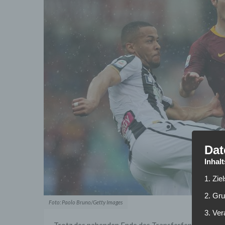
Dat
Inhal
1. Zie
2. Gr
Foto: Paolo Bruno/Getty Images
3. Ve
Trotz des nahenden Ende des Transferfensters halt