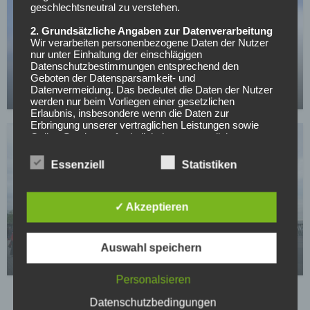
geschlechtsneutral zu verstehen.
2. Grundsätzliche Angaben zur Datenverarbeitung
Wir verarbeiten personenbezogene Daten der Nutzer
SC FREIBURG
nur unter Einhaltung der einschlägigen
Holt sich der SC Freiburg sein Wunderkind
Datenschutzbestimmungen entsprechend den
zurück?
Geboten der Datensparsamkeit- und
Datenvermeidung. Das bedeutet die Daten der Nutzer
01.05.2026
werden nur beim Vorliegen einer gesetzlichen
Erlaubnis, insbesondere wenn die Daten zur
Erbringung unserer vertraglichen Leistungen sowie
Online-Services erforderlich, bzw. gesetzlich
vorgeschrieben sind oder beim Vorliegen einer
Einwilligung verarbeitet.
Essenziell
Statistiken
Wir treffen organisatorische, vertragliche und
technische Sicherheitsmaßnahmen entsprechend dem
✓ Akzeptieren
Stand der Technik, um sicher zu stellen, dass die
Vorschriften der Datenschutzgesetze eingehalten
SC FREIBURG
werden und um damit die durch uns verarbeiteten
Der SC Freiburg hat Top-Talent auf dem Zettel!
Daten gegen zufällige oder vorsätzliche
Auswahl speichern
Manipulationen, Verlust, Zerstörung oder gegen den
22.04.2026
Zugriff unberechtigter Personen zu schützen.
Personalsieren
Sofern im Rahmen dieser Datenschutzerklärung
Inhalte, Werkzeuge oder sonstige Mittel von anderen
Datenschutzbedingungen