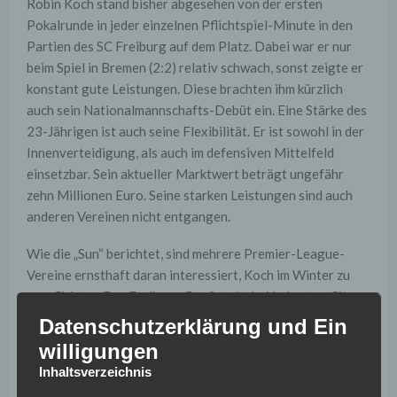
Robin Koch stand bisher abgesehen von der ersten
Pokalrunde in jeder einzelnen Pflichtspiel-Minute in den
Partien des SC Freiburg auf dem Platz. Dabei war er nur
beim Spiel in Bremen (2:2) relativ schwach, sonst zeigte er
konstant gute Leistungen. Diese brachten ihm kürzlich
auch sein Nationalmannschafts-Debüt ein. Eine Stärke des
23-Jährigen ist auch seine Flexibilität. Er ist sowohl in der
Innenverteidigung, als auch im defensiven Mittelfeld
einsetzbar. Sein aktueller Marktwert beträgt ungefähr
zehn Millionen Euro. Seine starken Leistungen sind auch
anderen Vereinen nicht entgangen.
Wie die „Sun“ berichtet, sind mehrere Premier-League-
Vereine ernsthaft daran interessiert, Koch im Winter zu
verpflichten. Der Freiburg-Profi steht bei Leicester City
als möglicher langfristiger Nachfolger von Harry Maguire
Datenschutzerklärung und Ein
im Fokus. Dieser war im Sommer zu Manchester United
willigungen
gewechselt. Bei Leicester City steht mit
Caglar Söyüncü
Inhaltsverzeichnis
bereits ein ehemaliger Freiburg-Innenverteidiger unter