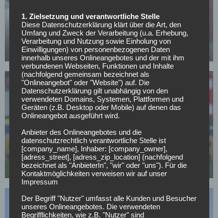
SONSTIGES
1. Zielsetzung und verantwortliche Stelle
Diese Datenschutzerklärung klärt über die Art, den
All or Nothing: Hearts & Schwolow greifen nach
Umfang und Zweck der Verarbeitung (u.a. Erhebung,
der Krone
Verarbeitung und Nutzung sowie Einholung von
Einwilligungen) von personenbezogenen Daten
15.05.2026
innerhalb unseres Onlineangebotes und der mit ihm
verbundenen Webseiten, Funktionen und Inhalte
(nachfolgend gemeinsam bezeichnet als
"Onlineangebot" oder "Website") auf. Die
Datenschutzerklärung gilt unabhängig von den
verwendeten Domains, Systemen, Plattformen und
Geräten (z.B. Desktop oder Mobile) auf denen das
Onlineangebot ausgeführt wird.
SC FREIBURG
Anbieter des Onlineangebotes und die
datenschutzrechtlich verantwortliche Stelle ist
Top-Transferziel: Freiburg baggert an Gladbachs
[company_name], Inhaber: [company_owner],
Dauerläufer
[adress_street], [adress_zip_location] (nachfolgend
bezeichnet als "AnbieterIn", "wir" oder "uns"). Für die
02.05.2026
Kontaktmöglichkeiten verweisen wir auf unser
Impressum
Der Begriff "Nutzer" umfasst alle Kunden und Besucher
unseres Onlineangebotes. Die verwendeten
Begrifflichkeiten, wie z.B. "Nutzer" sind