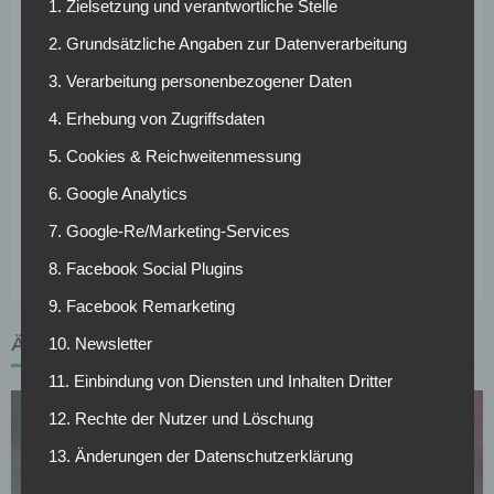
1. Zielsetzung und verantwortliche Stelle
Vertrag. Dementsprechend kennen sich die Vereine bereits.
Zudem zeigt Norwich City aufgrund der enorm schwachen
2. Grundsätzliche Angaben zur Datenverarbeitung
eigenen Defensive Interesse an Koch. Auch
3. Verarbeitung personenbezogener Daten
Wolverhampton soll wegen der Verletzung von Willy Boly
an einer Sofortverstärkung für die Innenverteidigung im
4. Erhebung von Zugriffsdaten
Winter dran sein. Das Boulevard-Blatt „Sun“ bringt eine
5. Cookies & Reichweitenmessung
mögliche Ablösesumme in Höhe von umgerechnet etwa
17,5 Millionen Euro ins Spiel. Ob ein Transfer Kochs im
6. Google Analytics
Winter bereits tatsächlich ein Thema wird, bleibt
7. Google-Re/Marketing-Services
abzuwarten.
8. Facebook Social Plugins
9. Facebook Remarketing
ÄHNLICHE ARTIKEL
10. Newsletter
11. Einbindung von Diensten und Inhalten Dritter
12. Rechte der Nutzer und Löschung
13. Änderungen der Datenschutzerklärung