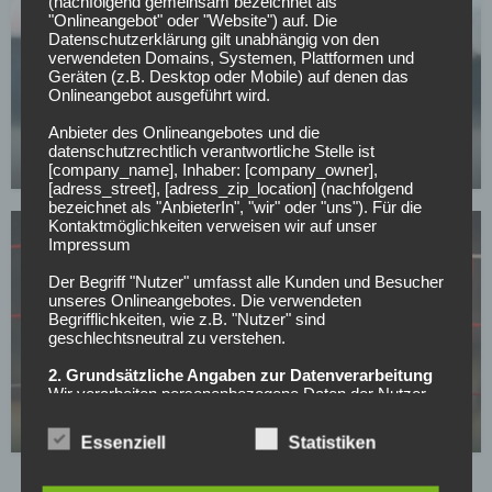
(nachfolgend gemeinsam bezeichnet als
"Onlineangebot" oder "Website") auf. Die
Datenschutzerklärung gilt unabhängig von den
verwendeten Domains, Systemen, Plattformen und
Geräten (z.B. Desktop oder Mobile) auf denen das
SV WERDER BREMEN
Onlineangebot ausgeführt wird.
Werder Bremens Top-Spieler will bleiben:
Anbieter des Onlineangebotes und die
Kaufoption aber noch zu hoch
datenschutzrechtlich verantwortliche Stelle ist
23.04.2026
[company_name], Inhaber: [company_owner],
[adress_street], [adress_zip_location] (nachfolgend
bezeichnet als "AnbieterIn", "wir" oder "uns"). Für die
Kontaktmöglichkeiten verweisen wir auf unser
Impressum
Der Begriff "Nutzer" umfasst alle Kunden und Besucher
unseres Onlineangebotes. Die verwendeten
Begrifflichkeiten, wie z.B. "Nutzer" sind
geschlechtsneutral zu verstehen.
BUNDESLIGA
2. Grundsätzliche Angaben zur Datenverarbeitung
Wir verarbeiten personenbezogene Daten der Nutzer
Verlässt Fortuna-Kapitän das sinkende Schiff?
nur unter Einhaltung der einschlägigen
Datenschutzbestimmungen entsprechend den
23.04.2026
Essenziell
Statistiken
Geboten der Datensparsamkeit- und
Datenvermeidung. Das bedeutet die Daten der Nutzer
werden nur beim Vorliegen einer gesetzlichen