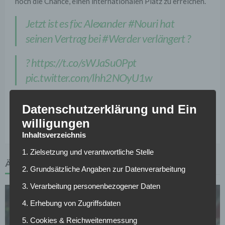
noch die Chance, einen internationalen Platz zu erreichen.
Jetzt ist es fix: Alexander
#Nouri
hat
seinen Vertrag bei
#Werder
verlängert ?
?
https://t.co/sWJaSu0Ppt
pic.twitter.com/lhh2NOyU1w
— SV Werder Bremen (@werderbremen)
Datenschutzerklärung und Ein
15. Mai 2017
willigungen
Inhaltsverzeichnis
1. Zielsetzung und verantwortliche Stelle
ÄHNLICHE ARTIKEL
2. Grundsätzliche Angaben zur Datenverarbeitung
3. Verarbeitung personenbezogener Daten
4. Erhebung von Zugriffsdaten
5. Cookies & Reichweitenmessung