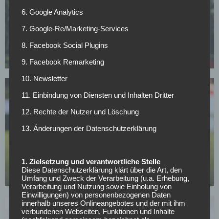
6. Google Analytics
SV WERDER BREMEN
7. Google-Re/Marketing-Services
Füllkrug will zurück zu Werder, aber dieses
Hindernis steht dem Comeback im Weg
8. Facebook Social Plugins
01.05.2026
9. Facebook Remarketing
10. Newsletter
11. Einbindung von Diensten und Inhalten Dritter
12. Rechte der Nutzer und Löschung
13. Änderungen der Datenschutzerklärung
BUNDESLIGA
Wer kann sich am Wochenende aus dem
1. Zielsetzung und verantwortliche Stelle
Abstiegskampf retten?
Diese Datenschutzerklärung klärt über die Art, den
01.05.2026
Umfang und Zweck der Verarbeitung (u.a. Erhebung,
Verarbeitung und Nutzung sowie Einholung von
Einwilligungen) von personenbezogenen Daten
innerhalb unseres Onlineangebotes und der mit ihm
verbundenen Webseiten, Funktionen und Inhalte