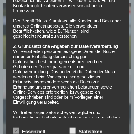
bezeichnet als "AnbieterIn", "wir" oder "uns"). Für die
Kontaktmöglichkeiten verweisen wir auf unser
Impressum
Der Begriff "Nutzer" umfasst alle Kunden und Besucher
unseres Onlineangebotes. Die verwendeten
Begrifflichkeiten, wie z.B. "Nutzer" sind
geschlechtsneutral zu verstehen.
BUNDESLIGA
2. Grundsätzliche Angaben zur Datenverarbeitung
Wer kann sich am Wochenende aus dem
Wir verarbeiten personenbezogene Daten der Nutzer
Abstiegskampf retten?
nur unter Einhaltung der einschlägigen
Datenschutzbestimmungen entsprechend den
01.05.2026
Geboten der Datensparsamkeit- und
Datenvermeidung. Das bedeutet die Daten der Nutzer
werden nur beim Vorliegen einer gesetzlichen
Erlaubnis, insbesondere wenn die Daten zur
Erbringung unserer vertraglichen Leistungen sowie
Online-Services erforderlich, bzw. gesetzlich
vorgeschrieben sind oder beim Vorliegen einer
Einwilligung verarbeitet.
SV WERDER BREMEN
Wir treffen organisatorische, vertragliche und
technische Sicherheitsmaßnahmen entsprechend dem
Werder Bremens Top-Spieler will bleiben:
Stand der Technik, um sicher zu stellen, dass die
Kaufoption aber noch zu hoch
Vorschriften der Datenschutzgesetze eingehalten
Essenziell
Statistiken
werden und um damit die durch uns verarbeiteten