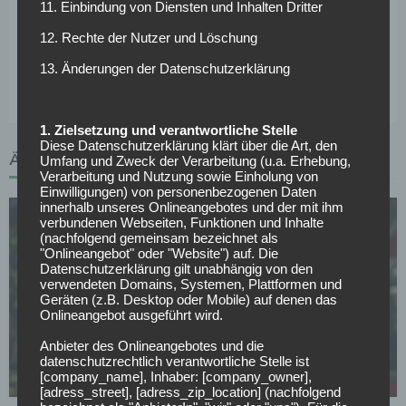
11. Einbindung von Diensten und Inhalten Dritter
Tasci noch aus gemeinsamen Zeiten beim VfB Stuttgart.
Letztendlich hat der ehemalige deutsche Nationalspieler
12. Rechte der Nutzer und Löschung
die Qual der Wahl. Gute Aussichten auf Spielzeit hätte er
13. Änderungen der Datenschutzerklärung
wohl bei beiden Klubs.
1. Zielsetzung und verantwortliche Stelle
Diese Datenschutzerklärung klärt über die Art, den
ÄHNLICHE ARTIKEL
Umfang und Zweck der Verarbeitung (u.a. Erhebung,
Verarbeitung und Nutzung sowie Einholung von
Einwilligungen) von personenbezogenen Daten
innerhalb unseres Onlineangebotes und der mit ihm
verbundenen Webseiten, Funktionen und Inhalte
(nachfolgend gemeinsam bezeichnet als
"Onlineangebot" oder "Website") auf. Die
Datenschutzerklärung gilt unabhängig von den
verwendeten Domains, Systemen, Plattformen und
Geräten (z.B. Desktop oder Mobile) auf denen das
SV WERDER BREMEN
Onlineangebot ausgeführt wird.
Füllkrug will zurück zu Werder, aber dieses
Anbieter des Onlineangebotes und die
Hindernis steht dem Comeback im Weg
datenschutzrechtlich verantwortliche Stelle ist
[company_name], Inhaber: [company_owner],
01.05.2026
[adress_street], [adress_zip_location] (nachfolgend