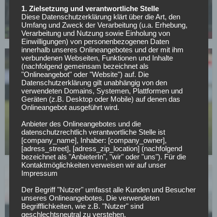
Füllkrug will zurück zu Werder, aber dieses
1. Zielsetzung und verantwortliche Stelle
Hindernis steht dem Comeback im Weg
Diese Datenschutzerklärung klärt über die Art, den
Umfang und Zweck der Verarbeitung (u.a. Erhebung,
01.05.2026
Verarbeitung und Nutzung sowie Einholung von
Einwilligungen) von personenbezogenen Daten
innerhalb unseres Onlineangebotes und der mit ihm
verbundenen Webseiten, Funktionen und Inhalte
(nachfolgend gemeinsam bezeichnet als
"Onlineangebot" oder "Website") auf. Die
Datenschutzerklärung gilt unabhängig von den
verwendeten Domains, Systemen, Plattformen und
Geräten (z.B. Desktop oder Mobile) auf denen das
Onlineangebot ausgeführt wird.
BUNDESLIGA
Wer kann sich am Wochenende aus dem
Anbieter des Onlineangebotes und die
Abstiegskampf retten?
datenschutzrechtlich verantwortliche Stelle ist
[company_name], Inhaber: [company_owner],
01.05.2026
[adress_street], [adress_zip_location] (nachfolgend
bezeichnet als "AnbieterIn", "wir" oder "uns"). Für die
Kontaktmöglichkeiten verweisen wir auf unser
Impressum
Der Begriff "Nutzer" umfasst alle Kunden und Besucher
unseres Onlineangebotes. Die verwendeten
Begrifflichkeiten, wie z.B. "Nutzer" sind
geschlechtsneutral zu verstehen.