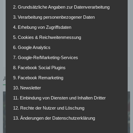
befördet. Beide hatten jedoch nur in ihrer ersten Saison
2. Grundsätzliche Angaben zur Datenverarbeitung
Erfolg und konnten die Leistungen nicht bestätigen.
3. Verarbeitung personenbezogener Daten
Bruno Labbadia galt bisher als heißester Anwärter
auf den
4. Erhebung von Zugriffsdaten
Trainerstuhl. Baumanns Aussagen auf der
5. Cookies & Reichweitenmessung
Pressekonferenz könnten jedoch darauf hinweisen, dass
die Verhandlungen zwischen dem ehemaligen HSV-Trainer
6. Google Analytics
und den Bremern schleppend verlaufen.
7. Google-Re/Marketing-Services
8. Facebook Social Plugins
9. Facebook Remarketing
ÄHNLICHE ARTIKEL
10. Newsletter
11. Einbindung von Diensten und Inhalten Dritter
12. Rechte der Nutzer und Löschung
13. Änderungen der Datenschutzerklärung
SV WERDER BREMEN