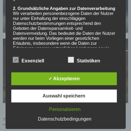
SV WERDER BREMEN
2. Grundsätzliche Angaben zur Datenverarbeitung
Werder Bremens Top-Spieler will bleiben:
Wir verarbeiten personenbezogene Daten der Nutzer
Kaufoption aber noch zu hoch
nur unter Einhaltung der einschlägigen
Datenschutzbestimmungen entsprechend den
23.04.2026
Geboten der Datensparsamkeit- und
Datenvermeidung. Das bedeutet die Daten der Nutzer
werden nur beim Vorliegen einer gesetzlichen
Erlaubnis, insbesondere wenn die Daten zur
Erbringung unserer vertraglichen Leistungen sowie
Online-Services erforderlich, bzw. gesetzlich
vorgeschrieben sind oder beim Vorliegen einer
Essenziell
Statistiken
Einwilligung verarbeitet.
Wir treffen organisatorische, vertragliche und
technische Sicherheitsmaßnahmen entsprechend dem
✓ Akzeptieren
BUNDESLIGA
Stand der Technik, um sicher zu stellen, dass die
Vorschriften der Datenschutzgesetze eingehalten
Verlässt Fortuna-Kapitän das sinkende Schiff?
werden und um damit die durch uns verarbeiteten
Auswahl speichern
23.04.2026
Daten gegen zufällige oder vorsätzliche
Manipulationen, Verlust, Zerstörung oder gegen den
Zugriff unberechtigter Personen zu schützen.
Personalsieren
Sofern im Rahmen dieser Datenschutzerklärung
Datenschutzbedingungen
TABELLE
Inhalte, Werkzeuge oder sonstige Mittel von anderen
Anbietern (nachfolgend gemeinsam bezeichnet als