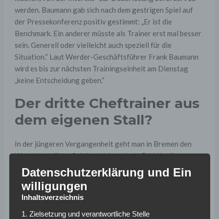
werden. Baumann gab sich nach dem gestrigen Spiel auf
der Pressekonferenz positiv gestimmt: „Er ist die
Benchmark. Ein anderer müsste als Trainer erst mal besser
sein. Generell oder vielleicht auch speziell für die
Situation.“ Laut Werder-Geschäftsführer Frank Baumann
wird es bis zur nächsten Trainingseinheit am Dienstag
„keine Entscheidung geben.“
Der dritte Cheftrainer aus
dem eigenen Stall?
In der jüngeren Vergangenheit geht man in Bremen den
Weg, ehemaligen Spielern sich auch als Funktionäre zu
bewähren. So folgte im Sommer 2016 Geschäftsführer
Datenschutzerklärung und Ein
Frank Baumann auf den entlassenen Thomas Eichin. Seit
willigungen
Amtsantritt des 42-Jährigen folgten zwei Trainer aus dem
Inhaltsverzeichnis
eigenen Stall: So wurden Viktor Skripnik und Alexander
1. Zielsetzung und verantwortliche Stelle
Nouri jeweils aus der U23 als Cheftrainer der Profis