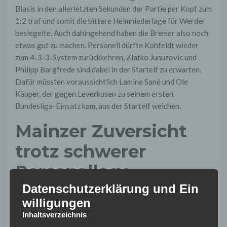
Blasis in den allerletzten Sekunden der Partie per Kopf zum
1:2 traf und somit die bittere Heimniederlage für Werder
besiegelte. Auch dahingehend haben die Bremer also noch
etwas gut zu machen. Personell dürfte Kohfeldt wieder
zum 4-3-3-System zurückkehren, Zlatko Junuzovic und
Philipp Bargfrede sind dabei in der Startelf zu erwarten.
Dafür müssten voraussichtlich Lamine Sané und Ole
Käuper, der gegen Leverkusen zu seinem ersten
Bundesliga-Einsatz kam, aus der Startelf weichen.
Mainzer Zuversicht
trotz schwerer
Personallage
Datenschutzerklärung und Ein
16 Punkte nach 16 Spielen sind alles andere als eine
willigungen
zufriedenstellende Ausbeute für den 1. FSV Mainz 05. Nur
Inhaltsverzeichnis
zwei Zähler trennen die Rheinhessen noch von Platz 17