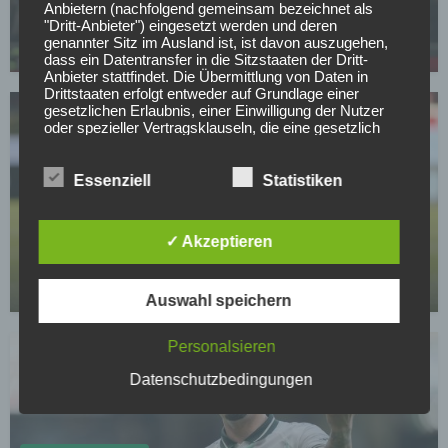
Füllkrug will zurück zu Werder, aber dieses
Anbietern (nachfolgend gemeinsam bezeichnet als
Hindernis steht dem Comeback im Weg
"Dritt-Anbieter") eingesetzt werden und deren
genannter Sitz im Ausland ist, ist davon auszugehen,
01.05.2026
dass ein Datentransfer in die Sitzstaaten der Dritt-
Anbieter stattfindet. Die Übermittlung von Daten in
Drittstaaten erfolgt entweder auf Grundlage einer
gesetzlichen Erlaubnis, einer Einwilligung der Nutzer
oder spezieller Vertragsklauseln, die eine gesetzlich
vorausgesetzte Sicherheit der Daten gewährleisten.
3. Verarbeitung personenbezogener Daten
Essenziell
Statistiken
Die personenbezogenen Daten werden, neben den
ausdrücklich in dieser Datenschutzerklärung
BUNDESLIGA
genannten Verwendung, für die folgenden Zwecke auf
Wer kann sich am Wochenende aus dem
✓ Akzeptieren
Grundlage gesetzlicher Erlaubnisse oder
Abstiegskampf retten?
Einwilligungen der Nutzer verarbeitet:
- Die Zurverfügungstellung, Ausführung, Pflege,
01.05.2026
Optimierung und Sicherung unserer Dienste-, Service-
Auswahl speichern
und Nutzerleistungen;
- Die Gewährleistung eines effektiven Kundendienstes
Personalsieren
und technischen Supports.
Datenschutzbedingungen
Wir übermitteln die Daten der Nutzer an Dritte nur,
wenn dies für Abrechnungszwecke notwendig ist (z.B.
an einen Zahlungsdienstleister) oder für andere
Zwecke, wenn diese notwendig sind, um unsere