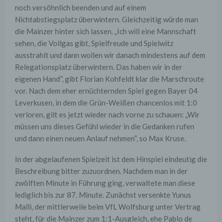
noch versöhnlich beenden und auf einem
Nichtabstiegsplatz überwintern. Gleichzeitig würde man
die Mainzer hinter sich lassen. „Ich will eine Mannschaft
sehen, die Vollgas gibt, Spielfreude und Spielwitz
ausstrahlt und dann wollen wir danach mindestens auf dem
Relegationsplatz überwintern. Das haben wir in der
eigenen Hand“, gibt Florian Kohfeldt klar die Marschroute
vor. Nach dem eher ernüchternden Spiel gegen Bayer 04
Leverkusen, in dem die Grün-Weißen chancenlos mit 1:0
verloren, gilt es jetzt wieder nach vorne zu schauen: „Wir
müssen uns dieses Gefühl wieder in die Gedanken rufen
und dann einen neuen Anlauf nehmen“, so Max Kruse.
In der abgelaufenen Spielzeit ist dem Hinspiel eindeutig die
Beschreibung bitter zuzuordnen. Nachdem man in der
zwölften Minute in Führung ging, verwaltete man diese
lediglich bis zur 87. Minute. Zunächst versenkte Yunus
Malli, der mittlerweile beim VfL Wolfsburg unter Vertrag
steht, für die Mainzer zum 1:1-Ausgleich, ehe Pablo de