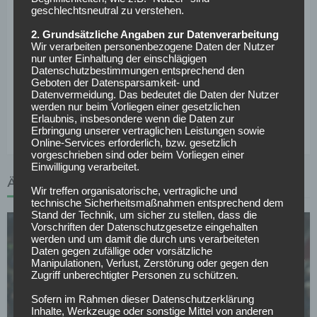
(4. Offizieller), Günter Perl (VA 1), Dr. Martin Thomsen
geschlechtsneutral zu verstehen.
(VA 2)
2. Grundsätzliche Angaben zur Datenverarbeitung
Bilanz gegeneinander gesamt:
11 — 5 — 6 bei 38:26
Wir verarbeiten personenbezogene Daten der Nutzer
Toren
nur unter Einhaltung der einschlägigen
Bilanz gegeneinander bei Heimspiel Bremen:
4 — 3 —
Datenschutzbestimmungen entsprechend den
Geboten der Datensparsamkeit- und
4 bei 15:14 Toren
Datenvermeidung. Das bedeutet die Daten der Nutzer
werden nur beim Vorliegen einer gesetzlichen
Erlaubnis, insbesondere wenn die Daten zur
Erbringung unserer vertraglichen Leistungen sowie
Online-Services erforderlich, bzw. gesetzlich
vorgeschrieben sind oder beim Vorliegen einer
Einwilligung verarbeitet.
ÄHNLICHE ARTIKEL
Wir treffen organisatorische, vertragliche und
technische Sicherheitsmaßnahmen entsprechend dem
Stand der Technik, um sicher zu stellen, dass die
Vorschriften der Datenschutzgesetze eingehalten
werden und um damit die durch uns verarbeiteten
Daten gegen zufällige oder vorsätzliche
Manipulationen, Verlust, Zerstörung oder gegen den
Zugriff unberechtigter Personen zu schützen.
Sofern im Rahmen dieser Datenschutzerklärung
SV WERDER BREMEN
Inhalte, Werkzeuge oder sonstige Mittel von anderen