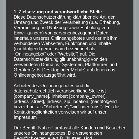
Voraussichtliche
1. Zielsetzung und verantwortliche Stelle
Diese Datenschutzerklärung klärt über die Art, den
Aufstellungen:
Umfang und Zweck der Verarbeitung (u.a. Erhebung,
Verarbeitung und Nutzung sowie Einholung von
Einwilligungen) von personenbezogenen Daten
innerhalb unseres Onlineangebotes und der mit ihm
SV Werder Bremen:
Pavlenka – Gebre Selassie, Veljkovic,
verbundenen Webseiten, Funktionen und Inhalte
(nachfolgend gemeinsam bezeichnet als
Moisander, Augustinsson – Bargfrede – M. Eggestein,
"Onlineangebot" oder "Website") auf. Die
Delaney – Kainz, Junuzovic – M. Kruse
Datenschutzerklärung gilt unabhängig von den
verwendeten Domains, Systemen, Plattformen und
Geräten (z.B. Desktop oder Mobile) auf denen das
1. FSV Mainz 05:
Zentner – Donati, Bell, Diallo, Brosinski
Onlineangebot ausgeführt wird.
– F. Frei – Latza, Maxim – Öztunali, Holtmann – Muto
Anbieter des Onlineangebotes und die
Fakten zum Spiel:
datenschutzrechtlich verantwortliche Stelle ist
[company_name], Inhaber: [company_owner],
[adress_street], [adress_zip_location] (nachfolgend
bezeichnet als "AnbieterIn", "wir" oder "uns"). Für die
Anpfiff:
Samstag, den 16.12.17, um 15:30 Uhr
Kontaktmöglichkeiten verweisen wir auf unser
Stadion:
Weserstadion, Bremen
Impressum
Schiedsrichter:
Benjamin Cortus (SR), Daniel Schlager
Der Begriff "Nutzer" umfasst alle Kunden und Besucher
(SR-A. 1), Florian Badstübner (SR-A. 2), Markus Schüller
unseres Onlineangebotes. Die verwendeten
Begrifflichkeiten, wie z.B. "Nutzer" sind